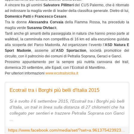
A vincere tra gli uomini
Salvatore Pillitteri
del CUS Palermo, che è ritornato
ad indossare la maglia verde di leader della classifica generale. Dietro di lui,
Domenico Patti
e
Francesco Cesare
.
Tra le donne
Alessandra Corvaia
della Fiamma Rossa, ha preceduto la
maglia verde
Susanna Olvbac
k.
Tanti anche gli amanti della passeggiata in natura che hanno preso parte al
walktrail, la camminata non competitiva di 16 km ed alla escursione guidata
alla scoperta del Parco Madonita. Ad organizzare l’evento l’
ASD Natura E
Sport Madonie
, assieme all’
ASD Sportaction
, società promotrice del
circuito, con il patrocinio dei comuni di Petralia Soprana, Geraci e Ganci.
Prossimo appuntamento per la sempre più nutrita carovana del trail,
domenica 20 settembre, alle Egadi, con l’Ecotrail di Marettimo.
Per ulteriori informazioni
www.ecotrailsicilia.it
Ecotrail tra i Borghi più belli d'Italia 2015
Si è svolto il 6 settembre 2015, l'Ecotrail tra i Borghi più belli
d'Italia, un trail in linea sulla distanza di 27 chilometri che ha
collegato per sentieri e trazzere Petralia Soprana con Ganci
...
https://www.facebook.com/media/set/?set=a.961375423923124.1073742218.120648751329133&type=3