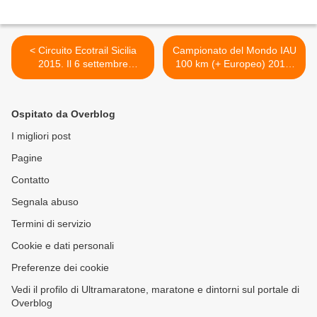
< Circuito Ecotrail Sicilia
Campionato del Mondo IAU
2015. Il 6 settembre
100 km (+ Europeo) 2015.
l'Ecotrail andrà per i Borghi
Ecco il link alla start list e
più Belli d'Italia
l'elenco dei favoriti >
Ospitato da Overblog
I migliori post
Pagine
Contatto
Segnala abuso
Termini di servizio
Cookie e dati personali
Preferenze dei cookie
Vedi il profilo di Ultramaratone, maratone e dintorni sul portale di
Overblog