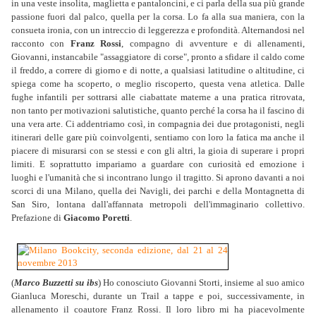
in una veste insolita, maglietta e pantaloncini, e ci parla della sua più grande
passione fuori dal palco, quella per la corsa. Lo fa alla sua maniera, con la
consueta ironia, con un intreccio di leggerezza e profondità. Alternandosi nel
racconto con
Franz Rossi
, compagno di avventure e di allenamenti,
Giovanni, instancabile "assaggiatore di corse", pronto a sfidare il caldo come
il freddo, a correre di giorno e di notte, a qualsiasi latitudine o altitudine, ci
spiega come ha scoperto, o meglio riscoperto, questa vena atletica. Dalle
fughe infantili per sottrarsi alle ciabattate materne a una pratica ritrovata,
non tanto per motivazioni salutistiche, quanto perché la corsa ha il fascino di
una vera arte. Ci addentriamo così, in compagnia dei due protagonisti, negli
itinerari delle gare più coinvolgenti, sentiamo con loro la fatica ma anche il
piacere di misurarsi con se stessi e con gli altri, la gioia di superare i propri
limiti. E soprattutto impariamo a guardare con curiosità ed emozione i
luoghi e l'umanità che si incontrano lungo il tragitto. Si aprono davanti a noi
scorci di una Milano, quella dei Navigli, dei parchi e della Montagnetta di
San Siro, lontana dall'affannata metropoli dell'immaginario collettivo.
Prefazione di
Giacomo Poretti
.
(
Marco Buzzetti su ibs
) Ho conosciuto Giovanni Storti, insieme al suo amico
Gianluca Moreschi, durante un Trail a tappe e poi, successivamente, in
allenamento il coautore Franz Rossi. Il loro libro mi ha piacevolmente