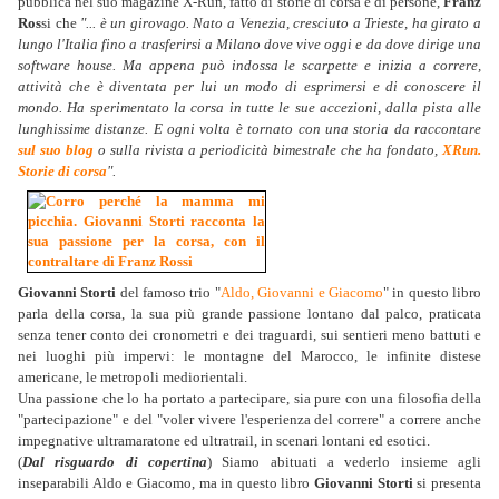
pubblica nel suo magazine X-Run, fatto di storie di corsa e di persone,
Franz
Ros
si che
"... è un girovago. Nato a Venezia, cresciuto a Trieste, ha girato a
lungo l'Italia fino a trasferirsi a Milano dove vive oggi e da dove dirige una
software house. Ma appena può indossa le scarpette e inizia a correre,
attività che è diventata per lui un modo di esprimersi e di conoscere il
mondo. Ha sperimentato la corsa in tutte le sue accezioni, dalla pista alle
lunghissime distanze. E ogni volta è tornato con una storia da raccontare
sul suo blog
o sulla rivista a periodicità bimestrale che ha fondato,
XRun.
Storie di corsa
".
Giovanni Storti
del famoso trio "
Aldo, Giovanni e Giacomo
" in questo libro
parla della corsa, la sua più grande passione lontano dal palco, praticata
senza tener conto dei cronometri e dei traguardi, sui sentieri meno battuti e
nei luoghi più impervi: le montagne del Marocco, le infinite distese
americane, le metropoli mediorientali.
Una passione che lo ha portato a partecipare, sia pure con una filosofia della
"partecipazione" e del "voler vivere l'esperienza del correre" a correre anche
impegnative ultramaratone ed ultratrail, in scenari lontani ed esotici.
(
Dal risguardo di copertina
) Siamo abituati a vederlo insieme agli
inseparabili Aldo e Giacomo, ma in questo libro
Giovanni Storti
si presenta