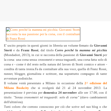
E' uscito proprio in questi giorni in libreria un volume firmato da
Giovanni
Storti
e da
Franz Rossi
, dal titolo
Corro perché la mamma mi picchia
(Mondadori, 2013), in cui si racconta della passione di
Giovanni Storti
per
la corsa: una corsa senza cronometri e senza traguardi, una corsa fatta solo di
corsa e - come è del resto nella natura del lavoro di Storti comico e attore -
condita di tanta ironia.Fa da contraltare alla sua voce, quella di Franz Rossi,
runner, blogger, giornalista e scrittore, ma soprattutto compagno di tante
avventure podistiche.
Il volume verrà presentato a Milano in occasione della
2^ edizione del
Milano Bookcity
che si svolgerà dal 21 al 24 novembre 2013. La
presentazione è prevista per
domenica 24 novembre
alle ore 17.00, con il
titolo: "
Senza cronometri né traguardi: solo di corsa”
(slavo cambiamenti
dell'ultim'ora).
Tutti coloro che corrono conoscono per ciò che scrive nel suo blog o che