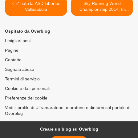
< E' nata la ASD Libertas
Sky Running World
Vallesabbia
Championship 2014. In
occasione della Mont Blanc
Marathon, dal 27 al 29
giugno: ed è già record di
Ospitato da Overblog
iscrizioni, con un tutto
esaurito >
I migliori post
Pagine
Contatto
Segnala abuso
Termini di servizio
Cookie e dati personali
Preferenze dei cookie
Vedi il profilo di Ultramaratone, maratone e dintorni sul portale di
Overblog
Creare un blog su Overblog