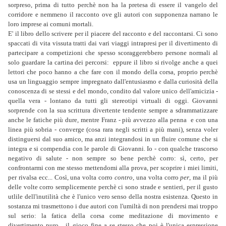
sorpreso, prima di tutto perchè non ha la pretesa di essere il vangelo del
corridore e nemmeno il racconto ove gli autori con supponenza narrano le
loro imprese ai comuni mortali.
E' il libro dello scrivere per il piacere del racconto e del raccontarsi. Ci sono
spaccati di vita vissuta tratti dai vari viaggi intrapresi per il divertimento di
partecipare a competizioni che spesso scoraggerebbero persone normali al
solo guardare la cartina dei percorsi: eppure il libro si rivolge anche a quei
lettori che poco hanno a che fare con il mondo della corsa, proprio perchè
usa un linguaggio sempre impregnato dall'entusiasmo e dalla curiosità della
conoscenza di se stessi e del mondo, condito dal valore unico dell'amicizia -
quella vera - lontano da tutti gli stereotipi virtuali di oggi. Giovanni
sorprende con la sua scrittura divertente tendente sempre a sdrammatizzare
anche le fatiche più dure, mentre Franz - più avvezzo alla penna e con una
linea più sobria - converge (cosa rara negli scritti a più mani), senza voler
distinguersi dal suo amico, ma anzi integrandosi in un fluire comune che si
integra e si compendia con le parole di Giovanni. Io - con qualche trascorso
negativo di salute - non sempre so bene perchè corro: sì, certo, per
confrontarmi con me stesso mettendomi alla prova, per scoprire i miei limiti,
per rivalsa ecc... Così, una volta corro
contro
, una volta corro
per
, ma il più
delle volte corro semplicemente perchè ci sono strade e sentieri, per il gusto
utlile dell'inutilità che è l'unico vero senso della nostra esistenza. Questo in
sostanza mi trasmettono i due autori con l'umiltà di non prendersi mai troppo
sul serio: la fatica della corsa come meditazione di movimento e
divertimento puro... il gioco fine a se stesso che poi è l'unica espressione