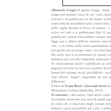
(
Maurizio Crispi
) Al giorno d'oggi - basta 
tempo per rendersi conto di ciò - tutti colo
scrivere e di pubblicare ciò che hanno scritto
essere letti da un pubblico più o meno folto.
nelle veglie davanti al fuoco al camino - 
scrive nel web e si pubblicano libri. E, qua
pubblicare, vittime d'una febbre comune, sempr
Oggi non è affatto difficile ottenere una ri
vari: e, tra l'altro, nella nostra quotidiani
più quello che un tempo erano i focolari dome
Ma molti non si accontentano di questa via 
(rendersi, per così dire immortali, attraverso 
Se relativamente facile è pubblicare su carta
paga per ricevere un servizio, a partire da un
format del volume, un po' più difficile - anc
case editrici "major", supportate da una 
diffusione.
Il libro di
Franz Rossi
e
Giovanni Storti
rie
Mondadori, Collana Strade Blu, 2013).
Il contenuto
: i due autori, l'uno attore comi
raccontano attraverso una serie di sapidi cap
di corsa che si muovono dagli scenari nost
lontani e poco accessibili per i più. I prim