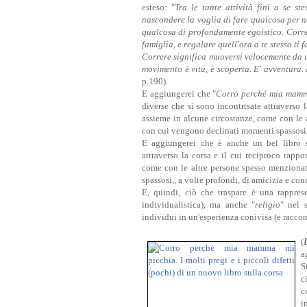
esteso: "
Tra le tante attività fini a se s
nascondere la voglia di fare qualcosa per n
qualcosa di profondamente egoistico. Correre
famiglia, e regalare quell'ora a te stesso ti 
Correre significa muoversi velocemente da un
movimento è vita, è scoperta. E' avventura. 
p.190).
E aggiungerei che "
Corro perché mia mamm
diverse che si sono incontrtsate attraverso 
assieme in alcune circostanze, come con le a
con cui vengono declinati momenti spassosi,,
E aggiungerei che è anche un bel libro su
attraverso la corsa e il cui reciproco rappo
come con le altre persone spesso menzionat
spassosi,, a volte profondi, di amicizia e co
E, quindi, ciò che traspare è una rappre
individualistica), ma anche "
religio
" nel 
individui in un'esperienza conivisa (e raccon
(
a
S
c
c
i