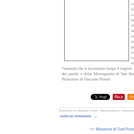
c
G
c
l
r
a
m
u
p
c
c
i
l'umanità che si incontrano lungo il tragitto
dei parchi e della Montagnetta di San Siro
Prefazione di Giacomo Poretti
Re
Published by Maurizio Crispi - Ultramaratone, maratone
scrivi un commento
…
<< Maratona di Sant'Anton