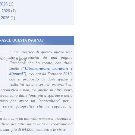
 2026
(1)
o 2026
(1)
 2026
(1)
NASCE QUESTA PAGINA?
L'idea motrice di questo nuovo web
site è scaturita da una pagina
Facebook che ho creato, con titolo
simile (
"
Ultramaratone, maratone e
dintorni
")
, avviata dall'ottobre 2010,
con il proposito di dare spazio e
visibilità ad una serie di materiali sul
agonistico e non, ma anche su altri sport,
ervenivano dalle fonti più disparate e nello
tempo per avere un "contenitore" per i
i servizi fotografici che mi capitava di
e.
a ha avuto un notevole successo, essendo di
libero per tutti: dalla data di creazione ad
o stati più di 64.000 i contatti e le visite.