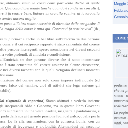
tesse, abbiamo scelto la corsa come paravento dietro al quale
Maggio
oi. Qualcosa di personale (anche quando è condiviso con altri),
Febbrai
 ti fa sentire bene. Rubare un'ora alla routine, al lavoro, alla
Gennaio
fa sentire ancora meglio.
 posto all'altro senza necessità di altro che delle tue gambe. Il
La magia della corsa è tutta qui. Correre ti fa sentire vivo
" (ib.,
COME 
a mi picchia
" è anche un bel libro sull'amicizia tra due persone
la corsa e il cui reciproco rapporto è stato cementata dal correre
ltre persone interagenti, spesso menzionate nei diversi racconti
 a volte profondi, di amicizia e condivisione.
ll'amicizia tra due persone diverse che si sono incontrtsate
rto è stato cementata dal correre assieme in alcune circostanze,
e nei diversi racconti con le quali vengono declinati momenti
ndivisione.
sentazione del correre non solo come impresa individuale (ed
senso laico del termine, cioè di attività che lega assieme gli
podismo 
tabile).
che mi p
stesso 
Dal risguardo di copertina
) Siamo abituati a vederlo insieme
numeros
gli inseparabili Aldo e Giacomo, ma in questo libro Giovanni
realizzar
torti si presenta in una veste insolita, maglietta e pantaloncini, e
La pagin
i parla della sua più grande passione fuori dal palco, quella per la
accesso 
orsa. Lo fa alla sua maniera, con la consueta ironia, con un
oggi, son
ntreccio di leggerezza e profondità. Alternandosi nel racconto