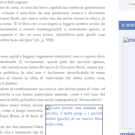
no a farli sognare.
nze di corsa, vi sono dei brevi capitoli sul correre in genere (note
Il volume è arricchito da una prefazione ironica e divertente
anni Storti, suo amico nella vita, ma anche runner in erba e, in
a corsa
: "
E il libro che vi accingete a leggere sembra scritto da
IL PER
tariamente a torture inimmaginabili e, nonostante questo, si
ccupante é che, ne sono sicuro, rifarebbero tutte quelle cose
erebbe bene dal fare
" (ib., p. VIII)
i sono sapidi e leggeri, vagamente umoristici, non si capisce dove
aricaturale. E, ovviamente, queste parti dei racconti (spesso,
 due autori) sono farina del sacco di Giovanni Storti, runner ma -
de pubblico. In altri non è facilmente identificabile la mano
ano al lettore la sfida di indovinare chi abbia scritto cosa,
 c'è dubbio.
ntrodurre in combinazione successiva, due diversi punti di vista: ed
stiche a cui hanno partecipato assieme, come è nel caso del
 anni fa della goliardica (ma anche impegnativa) "
Arrancabirra
".
thos senza ironia, alcuni
, come il lungo resoconto
Franz Rossi, al di fuori di
ole dei due narratori l'idea
di vita e strumento che fa
priorita