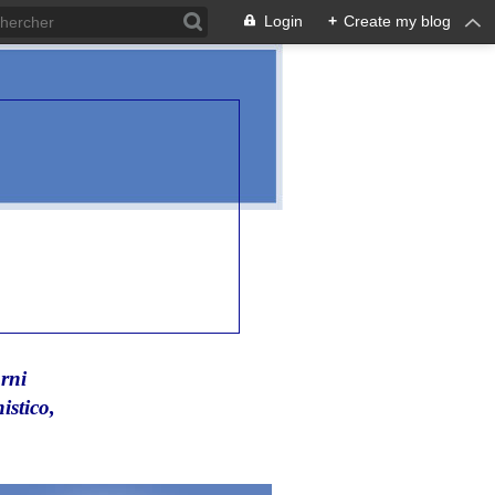
Login
+
Create my blog
rni
istico,