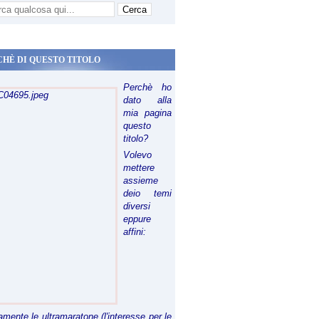
CHÈ DI QUESTO TITOLO
Perchè ho
dato alla
mia pagina
questo
titolo?
Volevo
mettere
assieme
deio temi
diversi
eppure
affini:
riamente le ultramaratone (l'interesse per le