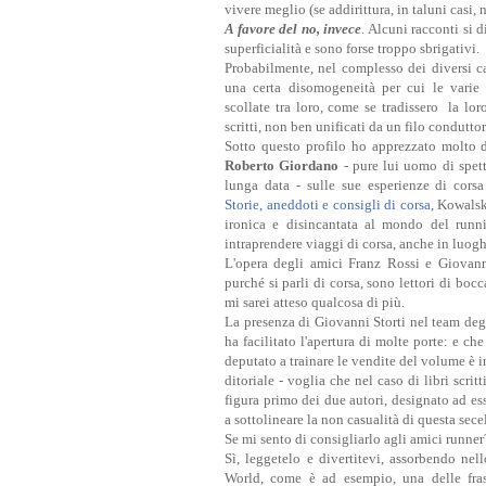
vivere meglio (se addirittura, in taluni casi, n
A favore del no, invece
. Alcuni racconti si 
superficialità e sono forse troppo sbrigativi.
Probabilmente, nel complesso dei diversi ca
una certa disomogeneità per cui le varie
scollate tra loro, come se tradissero la lo
scritti, non ben unificati da un filo condutto
Sotto questo profilo ho apprezzato molto di
Roberto Giordano
- pure lui uomo di spett
lunga data - sulle sue esperienze di corsa
Storie, aneddoti e consigli di corsa
, Kowalsk
ironica e disincantata al mondo del run
intraprendere viaggi di corsa, anche in luogh
L'opera degli amici Franz Rossi e Giovanni
purché si parli di corsa, sono lettori di b
mi sarei atteso qualcosa di più.
La presenza di Giovanni Storti nel team deg
ha facilitato l'apertura di molte porte: e ch
deputato a trainare le vendite del volume è i
ditoriale - voglia che nel caso di libri scrit
figura primo dei due autori, designato ad es
a sottolineare la non casualità di questa sece
Se mi sento di consigliarlo agli amici runner
Sì, leggetelo e divertitevi, assorbendo ne
World, come è ad esempio, una delle fras