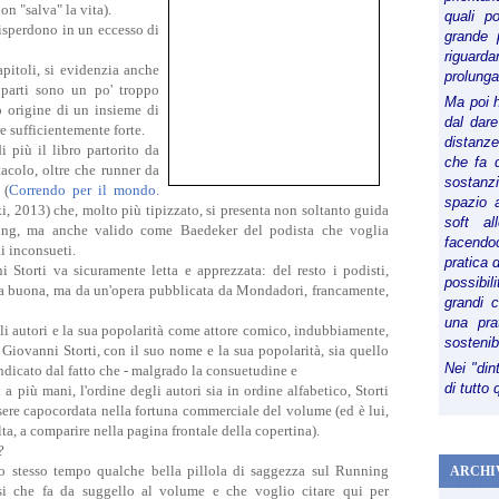
on "salva" la vita).
quali p
disperdono in un eccesso di
grande 
riguard
pitoli, si evidenzia anche
prolunga
 parti sono un po' troppo
Ma poi 
ro origine di un insieme di
dal dare
re sufficientemente forte.
distanze,
 più il libro partorito da
che fa d
acolo, oltre che runner da
sostanz
 (
Correndo per il mondo.
spazio 
i, 2013) che, molto più tipizzato, si presenta non soltanto guida
soft al
ning, ma anche valido come Baedeker del podista che voglia
facendoc
i inconsueti.
pratica 
 Storti va sicuramente letta e apprezzata: del resto i podisti,
possibi
occa buona, ma da un'opera pubblicata da Mondadori, francamente,
grandi 
una pra
li autori e la sua popolarità come attore comico, indubbiamente,
sostenib
e Giovanni Storti, con il suo nome e la sua popolarità, sia quello
Nei "din
ndicato dal fatto che - malgrado la consuetudine e
di tutto
ti a più mani, l'ordine degli autori sia in ordine alfabetico, Storti
sere capocordata nella fortuna commerciale del volume (ed è lui,
lta, a comparire nella pagina frontale della copertina).
?
llo stesso tempo qualche bella pillola di saggezza sul Running
ARCHI
i che fa da suggello al volume e che voglio citare qui per