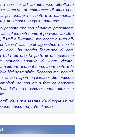
orta con sè ad un interesse altrettanto
per imprese di endurance di altro tipo,
anti per esempio il nuoto o le camminate
te), in secondo luogo le maratone.
ho pensato che non si poteva prescindere
 altri riferimenti come il podismo su altre
 il trail e l'ultratrail, ma anche a tutto ciò
a "alone" allo sport agonistico e che lo
ia: cioè, ho sentito l'esigenza di dare
a tutto ciò che fa parte di un approccio
le pratiche sportive di lunga durata,
i rientrare anche il camminare lento e la
della bici sostenibile. Secondo me, non c'è
lità di uno sport agonistico che esprima
campioni, se non c'è a fare da contorno
tica delle sue diverse forme diffusa e
ile.
torni" della mia testata c'è dunque un po'
 questo: insomma, tutto il resto.
VI