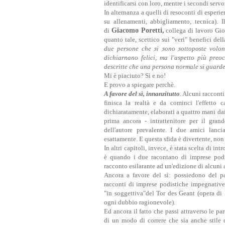
identificarsi con loro, mentre i secondi servo
In alternanza a quelli di resoconti di esperie
su allenamenti, abbigliamento, tecnica). 
di
Giacomo Poretti,
collega di lavoro Giov
quanto tale, scettico sui "veri" benefici dell
due persone che si sono sottoposte volon
dichiarnano felici, ma l'aspetto più preo
descritte che una persona normale si guard
Mi è piaciuto? Sì e no!
E provo a spiegare perchè.
A favore del sì, innanzitutto
. Alcuni raccont
finisca la realtà e da cominci l'effetto c
dichiaratamente, elaborati a quattro mani dai
prima ancora - intrattenitore per il gran
dell'autore prevalente. I due amici lanci
esattamente. E questa sfida è divertente, non
In altri capitoli, invece, è stata scelta di i
è quando i due racontano di imprese podi
racconto esilarante ad un'edizione di alcuni
Ancora a favore del sì: p
ossiedono del pa
racconti di imprese podistiche impegnative
"in soggettiva"del Tor des Geant (opera di 
ogni dubbio ragionevole).
Ed ancora il fatto che passi attraverso le par
di un modo di correre che sia anche stile 