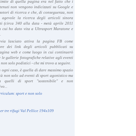
limite di quella pagina era nel fatto che i
tenuti non vengono indicizzati su Google e
 motori di ricerca e che, di conseguenza, non
a agevole la ricerca degli articoli sinora
ti (circa 340 alla data - metà aprile 2011
in cui ho dato vita a Ultrasport Maratone e
.
avia lasciato attiva la pagina FB come
ore dei link degli articoli pubblicati su
agina web e come luogo in cui continuerò
 le gallerie fotografiche relative agli eventi
- non solo podistici - che mi trovo a seguire.
in ogni caso, è quella di dare massimo spazio
ità non solo ad eventi di sport agonistico ma
 quelli di sport "sostenibile" e non
vo...
rriculum: sport e non solo