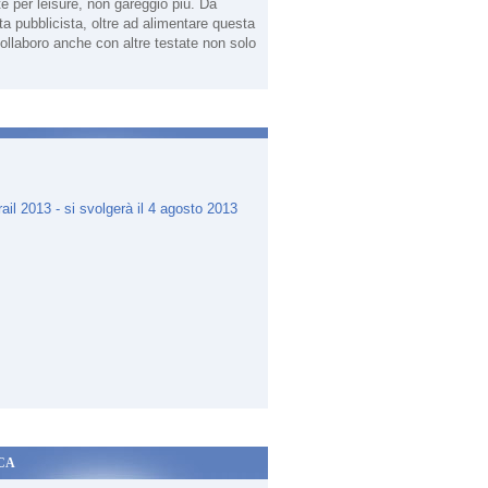
te per leisure, non gareggio più. Da
sta pubblicista, oltre ad alimentare questa
ollaboro anche con altre testate non solo
.
CA