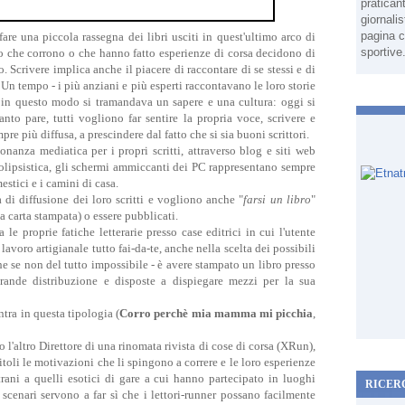
pratican
giornali
pagina c
fare una piccola rassegna dei libri usciti in quest'ultimo arco di
sportive
ro che corrono o che hanno fatto esperienze di corsa decidono di
. Scrivere implica anche il piacere di raccontare di se stessi e di
 Un tempo - i più anziani e più esperti raccontavano le loro storie
e in questo modo si tramandava un sapere e una cultura: oggi si
nto pare, tutti vogliono far sentire la propria voce, scrivere e
e più diffusa, a prescindere dal fatto che si sia buoni scrittori.
sonanza mediatica per i propri scritti, attraverso blog e siti web
tà solipsistica, gli schermi ammiccanti dei PC rappresentano sempre
stici e i camini di casa.
di diffusione dei loro scritti e vogliono anche "
farsi un libro
"
la carta stampata) o essere pubblicati.
 le proprie fatiche letterarie presso case editrici in cui l'utente
 lavoro artigianale tutto fai-da-te, anche nella scelta dei possibili
he se non del tutto impossibile - è avere stampato un libro presso
grande distribuzione e disposte a dispiegare mezzi per la sua
ntra in questa tipologia (
Corro perchè mia mamma mi picchia
,
co l'altro Direttore di una rinomata rivista di cose di corsa (XRun),
itoli le motivazioni che li spingono a correre e le loro esperienze
rani a quelli esotici di gare a cui hanno partecipato in luoghi
RICER
i scenari servono a far sì che i lettori-runner possano facilmente