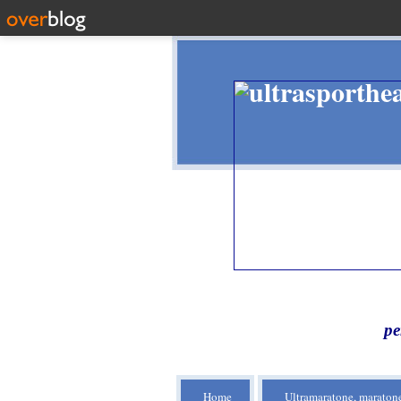
pe
Home
Ultramaratone, maratone