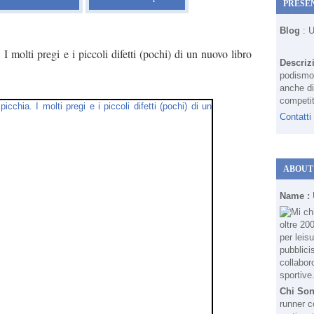
PRESE
Blog
: 
molti pregi e i piccoli difetti (pochi) di un nuovo libro
Descriz
podismo 
anche di
competit
Contatti
ABOUT
Name :
Chi So
runner c