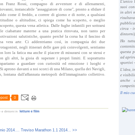
L'unico 
on Franz Rossi, compagno di avventure e di allenamenti,
suoi con
iovanni, instancabile "assaggiatore di corse", pronto a sfidare il
in altri
aldo come il freddo, a correre di giorno e di notte, a qualsiasi
risultav
atitudine o altitudine, ci spiega come ha scoperto, o meglio
pubblica
iscoperto, questa vena atletica. Dalle fughe infantili per sottrarsi
circa - 
lle ciabattate materne a una pratica ritrovata, non tanto per
dintorni)
otivazioni salutistiche, quanto perché la corsa ha il fascino di
Ho tutt
na vera arte. Ci addentriamo così, in compagnia dei due
contenit
rotagonisti, negli itinerari delle gare più coinvolgenti, sentiamo
questa p
on loro la fatica ma anche il piacere di misurarsi con se stessi e
ad aprire
on gli altri, la gioia di superare i propri limiti. E soprattutto
sportivi 
mpariamo a guardare con curiosità ed emozione i luoghi e
. Si aprono davanti a noi scorci di una Milano, quella dei Navigli,
L'idea, 
, lontana dall'affannata metropoli dell'immaginario collettivo.
e visibil
anche a
competiti
Il mio cu
post
0
letture e film
 e dintorni
in
io 2014....
Treviso Marathon 1.1 2014... >>