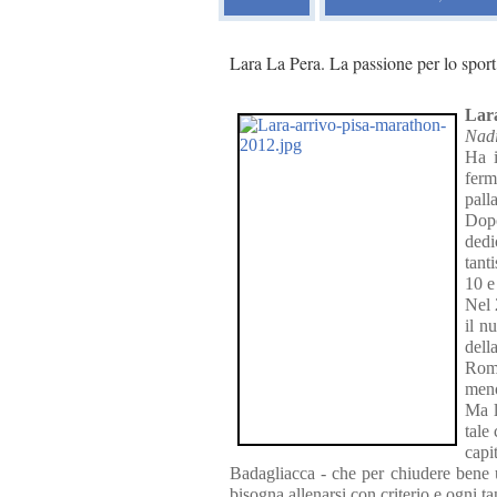
Lara La Pera. La passione per lo sport,
Lar
Nad
Ha i
ferm
pall
Dop
dedi
tant
10 e
Nel 
il n
dell
Roma
meno
Ma l
tale
capi
Badagliacca - che per chiudere bene
bisogna allenarsi con criterio e ogni ta