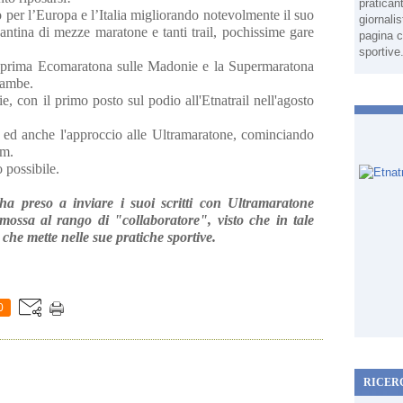
pratican
 per l’Europa e l’Italia migliorando notevolmente il suo
giornali
antina di mezze maratone e tanti trail, pochissime gare
pagina c
sportive
 prima Ecomaratona sulle Madonie e la Supermaratona
rambe.
e, con il primo posto sul podio all'Etnatrail nell'agosto
e, ed anche l'approccio alle Ultramaratone, cominciando
Km.
 possibile.
a preso a inviare i suoi scritti con Ultramaratone
ossa al rango di "collaboratore", visto che in tale
 che mette nelle sue pratiche sportive.
0
RICER