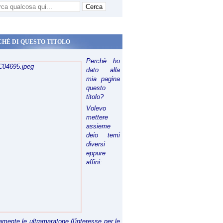
CHÈ DI QUESTO TITOLO
Perchè ho
dato alla
mia pagina
questo
titolo?
Volevo
mettere
assieme
deio temi
diversi
eppure
affini:
riamente le ultramaratone (l'interesse per le