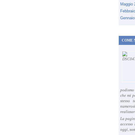
Maggio
Febbrai
Gennaio
COME 
podismo 
che mi p
stesso 
numeros
realizzar
La pagin
accesso 
oggi, son