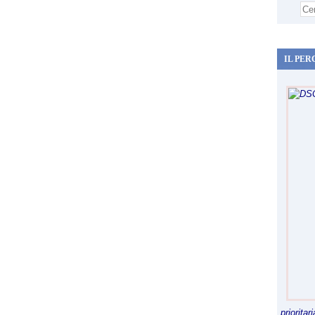
IL PER
priorita