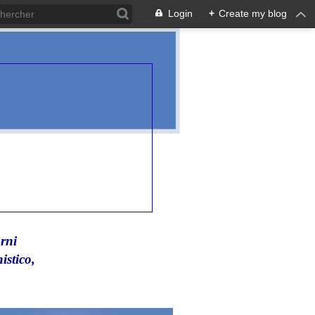
Login
+
Create my blog
rni
istico,