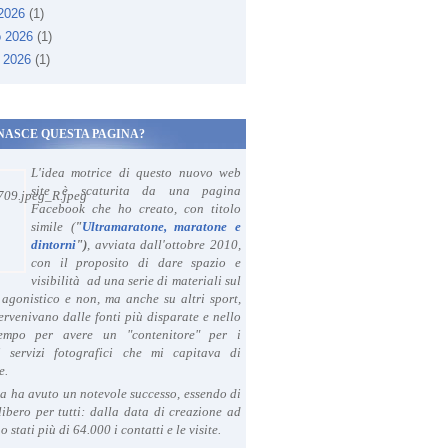
 2026
(1)
o 2026
(1)
 2026
(1)
NASCE QUESTA PAGINA?
L'idea motrice di questo nuovo web
site è scaturita da una pagina
Facebook che ho creato, con titolo
simile (
"
Ultramaratone, maratone e
dintorni
")
, avviata dall'ottobre 2010,
con il proposito di dare spazio e
visibilità ad una serie di materiali sul
agonistico e non, ma anche su altri sport,
ervenivano dalle fonti più disparate e nello
tempo per avere un "contenitore" per i
i servizi fotografici che mi capitava di
e.
a ha avuto un notevole successo, essendo di
libero per tutti: dalla data di creazione ad
o stati più di 64.000 i contatti e le visite.