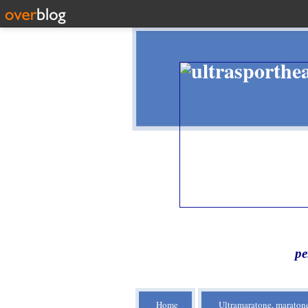
pe
Home
Ultramaratone, maratone