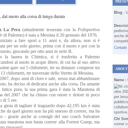
PRESE
Blog
: 
 dal nuoto alla corsa di lunga durata
Descriz
a La Pera
(attualmente tesserata con la
Polisportiva
podismo 
ir
di Palermo) é nata a Messina il 20 gennaio del 1976.
anche di
niziato a fare sport a 11 anni e, da allora, non si è
competit
ata per un solo giorno, prima con il nuoto e poi con la
Contatti
anuoto, giocando per otto anni in serie B.
o la laurea in Chimica, si è trasferita a Palermo
candosi al nuoto in acque libere, di cui ha al suo attivo
issime gare sui 5 chilometri, tre su distanze comprese tra
ABOUT
 13 chilometri, tre traversate dello Stretto di Messina.
2007, dopo anni di cloro e sale, senza mai abbandonare
Name :
uoto, ha deciso di dedicarsi anche alla corsa. Da amante
a fatica pura, la sua prima gara è stata la Maratona di
 del 2007 che ha chiuso con onore e dolore in poco
 di 5 ore.
a gioia di tagliare il traguardo dopo 42,195 km è stata
 che da quel giorno non ha più smesso di correre, ma ha
to - grazie anche ai consigli del suo coach Salvatore
Chi So
 una maratona non basta correre alla Forrest Gump, ma
runner c
nto riposarsi!