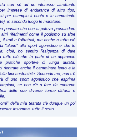
orta con sè ad un interesse altrettanto
per imprese di endurance di altro tipo,
anti per esempio il nuoto o le camminate
te), in secondo luogo le maratone.
ho pensato che non si poteva prescindere
 altri riferimenti come il podismo su altre
 il trail e l'ultratrail, ma anche a tutto ciò
a "alone" allo sport agonistico e che lo
ia: cioè, ho sentito l'esigenza di dare
a tutto ciò che fa parte di un approccio
le pratiche sportive di lunga durata,
i rientrare anche il camminare lento e la
della bici sostenibile. Secondo me, non c'è
lità di uno sport agonistico che esprima
campioni, se non c'è a fare da contorno
tica delle sue diverse forme diffusa e
ile.
torni" della mia testata c'è dunque un po'
 questo: insomma, tutto il resto.
VI