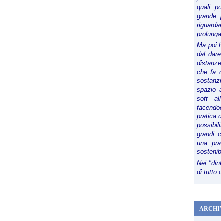
quali p
grande 
riguard
prolunga
Ma poi 
dal dare
distanze,
che fa d
sostanz
spazio 
soft al
facendoc
pratica 
possibi
grandi 
una pra
sostenib
Nei "din
di tutto
ARCHI