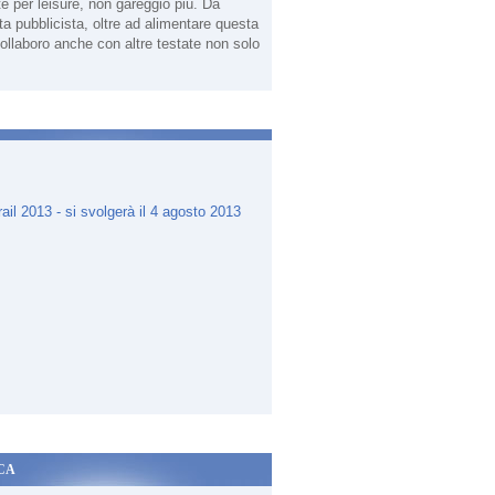
te per leisure, non gareggio più. Da
sta pubblicista, oltre ad alimentare questa
ollaboro anche con altre testate non solo
.
CA