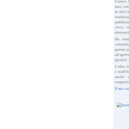
L'unico 
suoi con
in altri
risultav
pubblica
circa - 
dintorni)
Ho tutt
contenit
questa p
ad aprire
sportivi 
L'idea, 
e visibil
anche a
competiti
Il mio cu