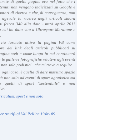
limite di quella pagina era nel fatto che i
tenuti non vengono indicizzati su Google e
 motori di ricerca e che, di conseguenza, non
a agevole la ricerca degli articoli sinora
ti (circa 340 alla data - metà aprile 2011
in cui ho dato vita a Ultrasport Maratone e
.
avia lasciato attiva la pagina FB come
ore dei link degli articoli pubblicati su
agina web e come luogo in cui continuerò
 le gallerie fotografiche relative agli eventi
- non solo podistici - che mi trovo a seguire.
in ogni caso, è quella di dare massimo spazio
ità non solo ad eventi di sport agonistico ma
 quelli di sport "sostenibile" e non
vo...
rriculum: sport e non solo