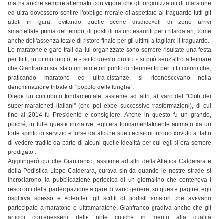
ma ha anche sempre affermato con vigore che gli organizzatori di maratone
ed ultra dovessero sentire l'obbligo morale di aspettare al traguardo tutti gli
atleti in gara, evitando quelle scene disdicevoli di zone arrivi
smantellate prima del tempo, di posti di ristoro esauriti per i ritardatari, come
anche dell'assenza totale di ristoro finale per gli ultimi a tagliare il traguardo.
Le maratone e gare trail da lui organizzate sono sempre risultate una festa
per tutti, in primo luogo, e - sotto questo profilo - si può senz'altro affermare
che Gianfranco sia stato un faro e un punto di riferimento per tutti coloro che,
praticando maratone ed ultra-distanze, si riconoscevano nella
denominazione tribale di "popolo delle lunghe".
Diede un contributo fondamentale, assieme ad altri, al varo del "Club dei
super-maratoneti italiani" (che poi ebbe successive trasformazioni), di cui
fino al 2014 fu Presidente e consigliere. Anche in questo fu un grande,
poiché, in tutte queste iniziative, egli era fondamentalmente animato da un
forte spirito di servizio e forse da alcune sue decisioni furono dovuto al fatto
di vedere tradite da parte di alcuni quelle idealità per cui egli si era sempre
prodigato .
Aggiungerò qui che Gianfranco, assieme ad altri della Atletica Calderara e
della Podistica Lippo Calderara, curava sin da quando le nostre strade si
incrociarono, la pubblicazione periodica di un giornalino che conteneva i
resoconti della partecipazione a gare di vario genere; su queste pagine, egli
ospitava spesso e volentieri gli scritti di podisti amatori che avevano
partecipato a maratone e ultramaratone. Gianfranco gradiva anche che gli
articoli contenessero delle note critiche in merito alla qualità