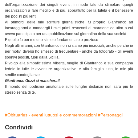
dell'organizzazione dei singoli eventi, in modo tale da stimolare quegli
organizzatori a fare meglio e di più, soprattutto per la tutela e il benessere
dei podisti più lenti.
Ai primordi delle mie scritture giornalistiche, fu proprio Gianfranco ad
incoraggiarmi a mandargli i miei primi resoconti di maratone ed ultra a cui
avevo partecipato per una pubblicazione sul giornalino della sua società.
E quello fu per me uno stimolo fondamentale e prezioso.
Negli ultimi anni, con Gianfranco non ci siamo più incrociati, anche perché io
per motivi diversi ho smesso di frequentare - anche da fotografo - gli eventi
sportivi podisti, fuori dalla Sicilia.
Rivolgo alla simpaticissima Alberta, moglie di Gianfranco e sua compagna
fedele in tutte le avventure organizzative, e alla famiglia tutta, le mie più
sentite condoglianze.
Gianfranco Gozzi ci mancherai!
Il mondo del podismo amatoriale sulle lunghe distanze non sarà più lo
stesso senza di te.
#Obituaries - eventi luttuosi e commemorazioni
#Personaggi
Condividi