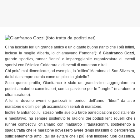
Ci ha lasciato ieri un grande amico e un gigante buono (tanto che i più intimi,
inclusa la moglie Alberta, lo chiamavano l'"omone"): é
Gianfranco Gozzi
,
grande sportivo, runner "lento" e impareggiabile organizzatore di eventi
sportivi con l'Atletica Calderara e di eventi di maratona e trail.
Chi potrà mai dimenticare, ad esempio, la "mitica" Maratona di San Silvestro,
da lui da sempre curata come un piccolo gioiello?
Sotto questo profilo, Gianfranco è stato un grandissimo aggregatore tra
podisti amatori e camminatori, con la passione per le "lunghe" (maratone e
ultramaratone).
A lui si devono eventi organizzati in periodi dell'anno, "liberi" da altre
maratone e ottimi per gli accumulatori seriali di maratone.
Inoltre Gianfranco, lui stesso nelle sue più tarde partecipazioni podista lento
e meditativo, ha sempre sostenuto le ragioni dei podisti lenti (quelli che i
runner competitivi chiamano con malgarbo i "tapascioni"), sostenendo a
spada tratta che le maratone dovessero avere tempi massimi di percorrenza
sufficientemente ampi, tali da evitare che i più lenti finissero fuori classifica,