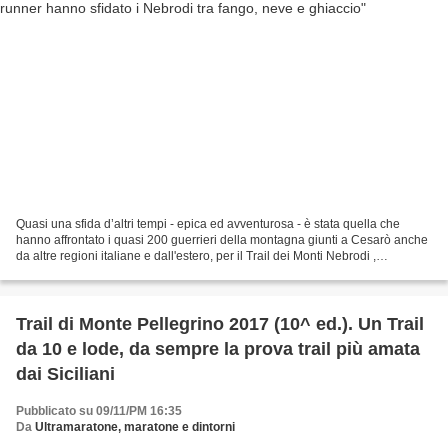
Quasi una sfida d’altri tempi - epica ed avventurosa - è stata quella che
hanno affrontato i quasi 200 guerrieri della montagna giunti a Cesarò anche
da altre regioni italiane e dall'estero, per il Trail dei Monti Nebrodi ,
undicesima e penultima prova...
Trail di Monte Pellegrino 2017 (10^ ed.). Un Trail
da 10 e lode, da sempre la prova trail più amata
dai Siciliani
Pubblicato su 09/11/PM 16:35
Da
Ultramaratone, maratone e dintorni