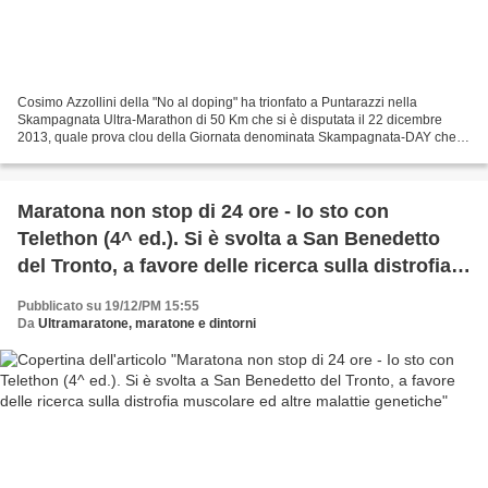
Cosimo Azzollini della "No al doping" ha trionfato a Puntarazzi nella
Skampagnata Ultra-Marathon di 50 Km che si è disputata il 22 dicembre
2013, quale prova clou della Giornata denominata Skampagnata-DAY che
ha fatto da chiusura alla 2 Giorni di Solidarietà...
Maratona non stop di 24 ore - Io sto con
Telethon (4^ ed.). Si è svolta a San Benedetto
del Tronto, a favore delle ricerca sulla distrofia
muscolare ed altre malattie genetiche
Pubblicato su 19/12/PM 15:55
Da
Ultramaratone, maratone e dintorni