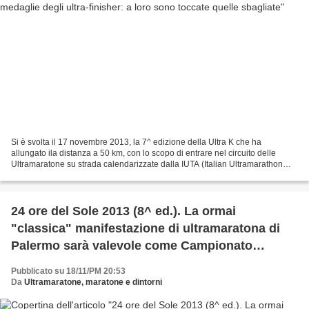
Si è svolta il 17 novembre 2013, la 7^ edizione della Ultra K che ha
allungato ila distanza a 50 km, con lo scopo di entrare nel circuito delle
Ultramaratone su strada calendarizzate dalla IUTA (Italian Ultramarathon
Trail Association). Cambiata la distanza,...
24 ore del Sole 2013 (8^ ed.). La ormai
"classica" manifestazione di ultramaratona di
Palermo sarà valevole come Campionato
Italiano IUTA 24 ore e 12 ore su pista.
Pubblicato su 18/11/PM 20:53
Aggiornamenti della start list
Da
Ultramaratone, maratone e dintorni