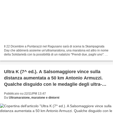
Il 22 Dicembre a Puntarazzi nel Ragusano sarà di scena la Skampagnata
Day che abbinerà assieme un'ultramaratona, una maratona ed altro in nome
della Solidarietà con la possibilità di un natalizio "Prendi due, paghi uno": c
hi conclude la Skampagnata Marathon...
Ultra K (7^ ed.). A Salsomaggiore vince sulla
distanza aumentata a 50 km Antonio Armuzzi.
Qualche disguido con le medaglie degli ultra-
finisher: a loro sono toccate quelle sbagliate
Pubblicato su 22/11/PM 13:47
Da
Ultramaratone, maratone e dintorni