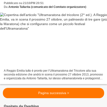
configurano come un piccolo festival
Pubblicato su 21/10/PM 20:51
dell'Ultramaratona
Da
Antonio Tallarita (comunicato del Comitato organizzatore)
A Reggio Emilia tutto è pronto per l’Ultramaratona del Tricolore alla sua
seconda edizione che andrà in scena il prossimo 27 ottobre 2013, promosso
e organizzata da Antonio Tallarita, lui stesso ultramaratoneta e protagonista
di grandi imprese di ultramaratona,...
Pagina successiva >
Ospitato da Overblog