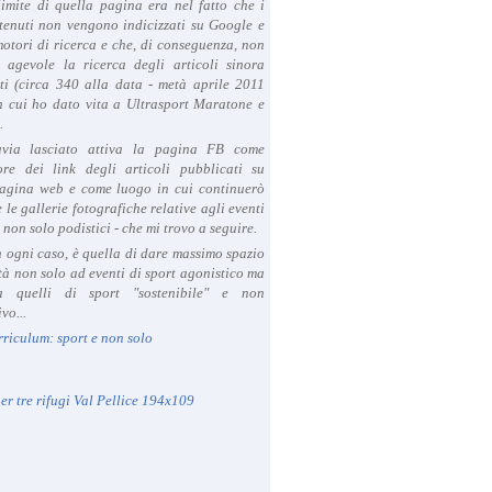
limite di quella pagina era nel fatto che i
tenuti non vengono indicizzati su Google e
 motori di ricerca e che, di conseguenza, non
a agevole la ricerca degli articoli sinora
ti (circa 340 alla data - metà aprile 2011
in cui ho dato vita a Ultrasport Maratone e
.
avia lasciato attiva la pagina FB come
ore dei link degli articoli pubblicati su
agina web e come luogo in cui continuerò
 le gallerie fotografiche relative agli eventi
- non solo podistici - che mi trovo a seguire.
in ogni caso, è quella di dare massimo spazio
ità non solo ad eventi di sport agonistico ma
 quelli di sport "sostenibile" e non
vo...
rriculum: sport e non solo