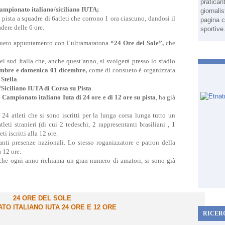
pratican
ampionato italiano/siciliano IUTA;
giornali
u pista a squadre di 6atleti che corrono 1 ora ciascuno, dandosi il
pagina c
adere delle 6 ore.
sportive
ueto appuntamento con l’ultramaratona
“24 Ore del Sole”,
che
el sud Italia che, anche quest’anno, si svolgerà presso lo stadio
mbre e domenica 01 dicembre,
come di consueto è organizzata
 Stella
.
Siciliano IUTA di Corsa su Pista
.
e
Campionato italiano Iuta di 24 ore e di 12 ore su pista
, ha già
24 atleti che si sono iscritti per la lunga corsa lunga tutto un
eti stranieri (di cui 2 tedeschi, 2 rappresentanti brasiliani , 1
i iscritti alla 12 ore.
nti presenze nazionali. Lo stesso roganizzatore e patron della
a 12 ore.
he ogni anno richiama un gran numero di amatori, si sono già
24 ORE DEL SOLE
TO ITALIANO IUTA 24 ORE E 12 ORE
RICER