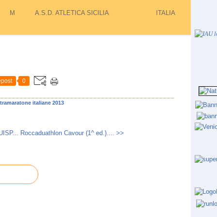
M
A.S.D. ATLETICA SICILIA
ITALIA
post
0
ltramaratone italiane 2013
UISP...
Roccaduathlon Cavour (1^ ed.).... >>