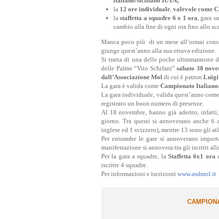
italiano/siciliano IUTA;
la
12 ore individuale
,
valevole come C
la
staffetta a squadre 6 x 1 ora
, gara s
cambio alla fine di ogni ora fino allo sc
Manca poco più di un mese all’ormai cons
giunge quest’anno alla sua ottava edizione.
Si tratta di una delle poche ultramaratone d
delle Palme “Vito Schifani”
sabato 30 nove
dall’Associazione Mol
di cui è patron
Luigi
La gara è valida come
Campionato Italiano/
La gara individuale, valida quest’anno com
registrato un buon numero di presenze.
Al 18 novembre, hanno già aderito, infatti, 
giorno. Tra questi si annoverano anche 6 atl
inglese ed 1 svizzero), mentre 13 sono gli atlet
Per entrambe le gare si annoverano importa
manifestazione si annovera tra gli iscritti all
Per la gara a squadre, la
Staffetta 6x1 ora
c
iscritte 4 squadre.
Per informazioni e iscrizioni
www.asdmol.it
CAMPIONA