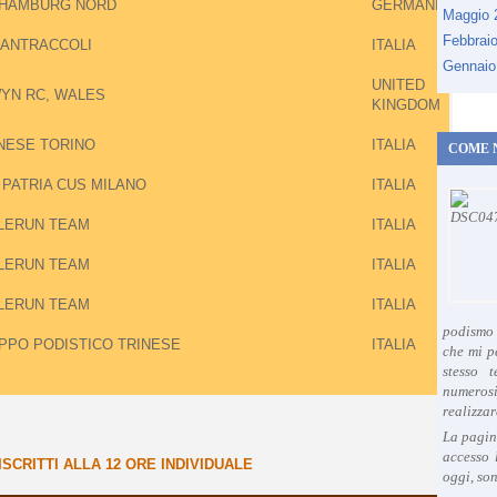
 HAMBURG NORD
GERMANIA
Maggio
Febbrai
 ANTRACCOLI
ITALIA
Gennaio
UNITED
WYN RC, WALES
KINGDOM
NESE TORINO
ITALIA
COME 
 PATRIA CUS MILANO
ITALIA
LERUN TEAM
ITALIA
LERUN TEAM
ITALIA
LERUN TEAM
ITALIA
podismo 
PPO PODISTICO TRINESE
ITALIA
che mi p
stesso 
numeros
realizzar
La pagin
accesso 
SCRITTI ALLA 12 ORE INDIVIDUALE
oggi, son