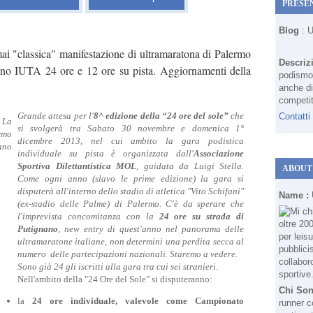
PRESE
Blog
: 
ai "classica" manifestazione di ultramaratona di Palermo
Descriz
ano IUTA 24 ore e 12 ore su pista. Aggiornamenti della
podismo 
anche di
competit
Grande attesa per l'
8^ edizione della “24 ore del sole”
che
Contatti
si svolgerà tra Sabato 30 novembre e domenica 1°
dicembre 2013, nel cui ambito la gara podistica
individuale su pista è organizzata dall'
Associazione
Sportiva Dilettantistica MOL
, guidata da Luigi Stella.
ABOUT
Come ogni anno (slavo le prime edizione) la gara si
disputerà all'interno dello stadio di atletica "Vito Schifani"
Name :
(ex-stadio delle Palme) di Palermo. C'è da sperare che
l'imprevista concomitanza con la
24 ore su strada di
Putignano
, new entry di quest'anno nel panorama delle
ultramaratone italiane, non determini una perdita secca al
numero delle partecipazioni nazionali. Staremo a vedere.
Sono già 24 gli iscritti alla gara tra cui sei stranieri.
Nell'ambito della "24 Ore del Sole" si disputeranno:
Chi So
la
24 ore individuale, valevole come
Campionato
runner c