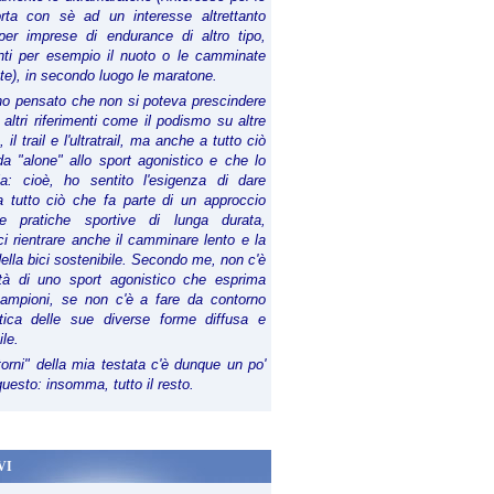
orta con sè ad un interesse altrettanto
per imprese di endurance di altro tipo,
anti per esempio il nuoto o le camminate
te), in secondo luogo le maratone.
ho pensato che non si poteva prescindere
 altri riferimenti come il podismo su altre
 il trail e l'ultratrail, ma anche a tutto ciò
a "alone" allo sport agonistico e che lo
ia: cioè, ho sentito l'esigenza di dare
a tutto ciò che fa parte di un approccio
le pratiche sportive di lunga durata,
i rientrare anche il camminare lento e la
della bici sostenibile. Secondo me, non c'è
lità di uno sport agonistico che esprima
campioni, se non c'è a fare da contorno
tica delle sue diverse forme diffusa e
ile.
torni" della mia testata c'è dunque un po'
 questo: insomma, tutto il resto.
VI