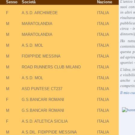
L'unico 
Sesso
Società
Nazione
suoi con
in altri
F
A.S.D. ARCHIMEDE
ITALIA
risultav
pubblica
M
MARATOLANDIA
ITALIA
circa - 
dintorni)
M
MARATOLANDIA
ITALIA
Ho tutt
M
A.S.D. MOL
ITALIA
contenit
questa p
M
FIDIPPIDE MESSINA
ITALIA
ad aprire
sportivi 
M
ROAD RUNNERS CLUB MILANO
ITALIA
L'idea, 
e visibil
M
A.S.D. MOL
ITALIA
anche a
competiti
M
ASD PUNTESE CT237
ITALIA
Il mio cu
F
G.S.BANCARI ROMANI
ITALIA
M
G.S.BANCARI ROMANI
ITALIA
F
A.S.D. ATLETICA SICILIA
ITALIA
M
A.S.DIL. FIDIPPIDE MESSINA
ITALIA