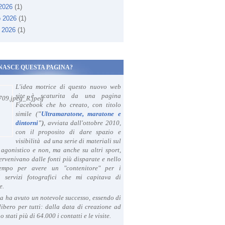
 2026
(1)
o 2026
(1)
 2026
(1)
NASCE QUESTA PAGINA?
L'idea motrice di questo nuovo web
site è scaturita da una pagina
Facebook che ho creato, con titolo
simile (
"
Ultramaratone, maratone e
dintorni
")
, avviata dall'ottobre 2010,
con il proposito di dare spazio e
visibilità ad una serie di materiali sul
agonistico e non, ma anche su altri sport,
ervenivano dalle fonti più disparate e nello
tempo per avere un "contenitore" per i
i servizi fotografici che mi capitava di
e.
a ha avuto un notevole successo, essendo di
libero per tutti: dalla data di creazione ad
o stati più di 64.000 i contatti e le visite.