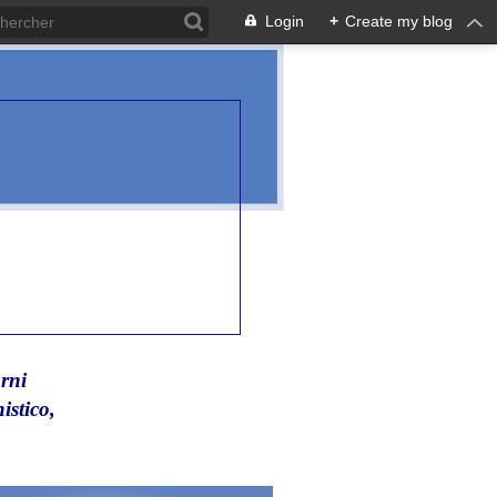
Login
+
Create my blog
rni
istico,