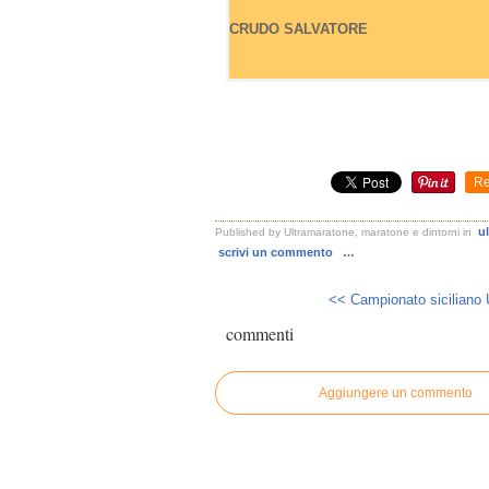
CRUDO
SALVATORE
Re
u
Published by Ultramaratone, maratone e dintorni
in
scrivi un commento
…
<< Campionato siciliano 
commenti
Aggiungere un commento