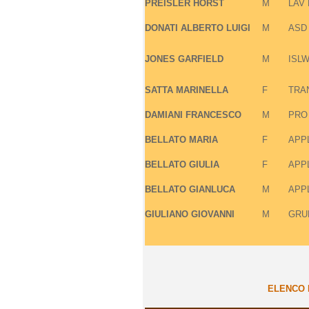
PREISLER
HORST
M
LAV
DONATI
ALBERTO LUIGI
M
ASD
JONES
GARFIELD
M
ISL
SATTA
MARINELLA
F
TRA
DAMIANI
FRANCESCO
M
PRO
BELLATO
MARIA
F
APP
BELLATO
GIULIA
F
APP
BELLATO
GIANLUCA
M
APP
GIULIANO
GIOVANNI
M
GRU
ELENCO I