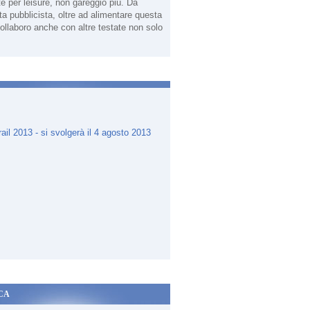
te per leisure, non gareggio più. Da
sta pubblicista, oltre ad alimentare questa
ollaboro anche con altre testate non solo
.
CA