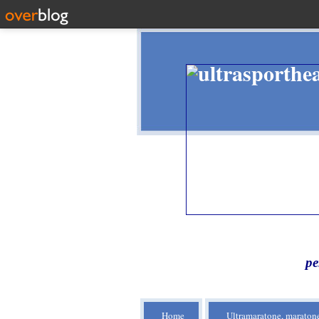
pe
Home
Ultramaratone, maratone