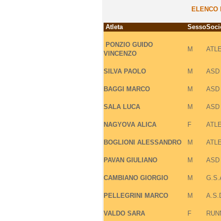
ELENCO I
Atleta
Sesso
Soci
PONZIO
GUIDO
M
ATL
VINCENZO
SILVA
PAOLO
M
ASD
BAGGI
MARCO
M
ASD
SALA
LUCA
M
ASD
NAGYOVA
ALICA
F
ATL
BOGLIONI
ALESSANDRO
M
ATL
PAVAN
GIULIANO
M
ASD
CAMBIANO
GIORGIO
M
G.S
PELLEGRINI
MARCO
M
A.S.
VALDO
SARA
F
RUN