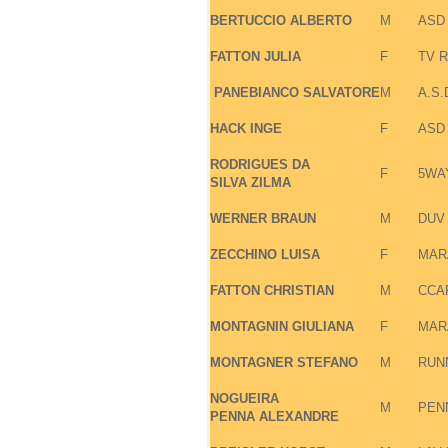
BERTUCCIO
ALBERTO
M
ASD 
FATTON
JULIA
F
TV R
PANEBIANCO
SALVATORE
M
A.S.
HACK
INGE
F
ASD
RODRIGUES DA
F
5WA
SILVA
ZILMA
WERNER
BRAUN
M
DUV
ZECCHINO
LUISA
F
MAR
FATTON
CHRISTIAN
M
CCA
MONTAGNIN
GIULIANA
F
MAR
MONTAGNER
STEFANO
M
RUN
NOGUEIRA
M
PEN
PENNA
ALEXANDRE