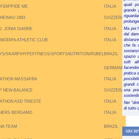
quali p
FIDIPPIDE ME
ITALIA
grande 
riguard
HEINAU 1893
SVIZZERA
prolunga
Ma poi 
D. JONIA GIARRE
ITALIA
dal dare
distanze,
 MODIPA ATHLETIC CLUB
ITALIA
che fa d
sostanz
YS/SKARP/HYPEFITNESS/SPORTSNUTRITION/RUBEL
BRAZIL
spazio 
soft al
facendoc
GERMANIA
pratica 
possibi
ATHON MASSAFRA
ITALIA
grandi 
una pra
P NEW-BALANCE
SVIZZERA
sostenib
ATHON ASD TRIESTE
ITALIA
Nei "din
di tutto
NERS BERGAMO
ITALIA
NA TEAM
BRAZIL
ARCHI