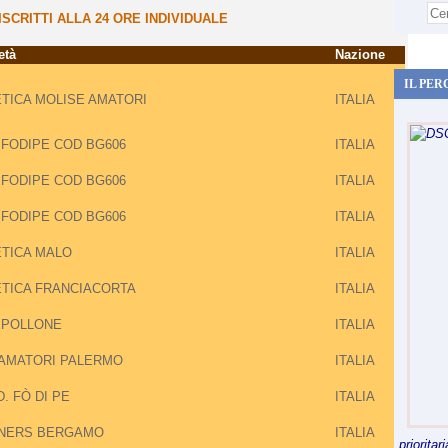
SCRITTI ALLA 24 ORE INDIVIDUALE
età
Nazione
IL PER
ETICA MOLISE AMATORI
ITALIA
 FODIPE COD BG606
ITALIA
 FODIPE COD BG606
ITALIA
 FODIPE COD BG606
ITALIA
ETICA MALO
ITALIA
ETICA FRANCIACORTA
ITALIA
 POLLONE
ITALIA
.AMATORI PALERMO
ITALIA
D. FÒ DI PE
ITALIA
NERS BERGAMO
ITALIA
priorita