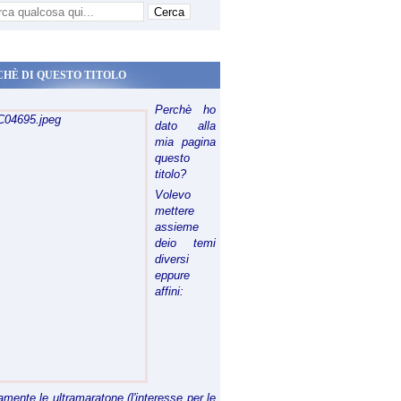
CHÈ DI QUESTO TITOLO
Perchè ho
dato alla
mia pagina
questo
titolo?
Volevo
mettere
assieme
deio temi
diversi
eppure
affini:
riamente le ultramaratone (l'interesse per le