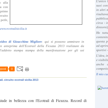
L'unico 
 alla
suoi con
ia con
in altri
primo
risultav
rcuito
pubblica
 perle,
circa - 
dintorni)
www.ecotrailsicilia.it
Ho tutt
contenit
questa p
 video di Gioacchino Migliore
: q
ui si possono ammirare in
ad aprire
n anteprima dell'Ecotrail della Ficuzza 2013 realizzate da
sportivi 
l'addetto stampa stampa della manifestazione per gli usi
L'idea, 
e visibil
anche a
competiti
post
0
Il mio cu
rail. circuito ecotrail sicilia 2013
hiude in bellezza con l'Ecotrail di Ficuzza. Record di