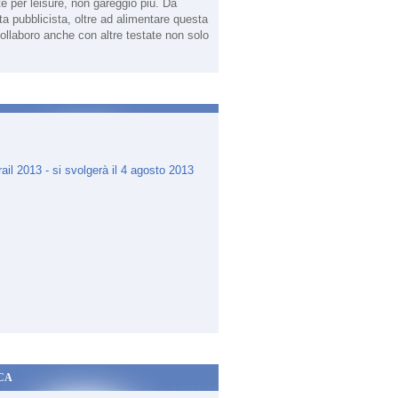
te per leisure, non gareggio più. Da
sta pubblicista, oltre ad alimentare questa
ollaboro anche con altre testate non solo
.
CA