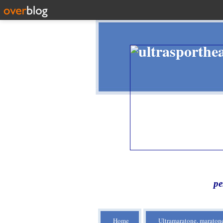
pe
Home
Ultramaratone, maratone