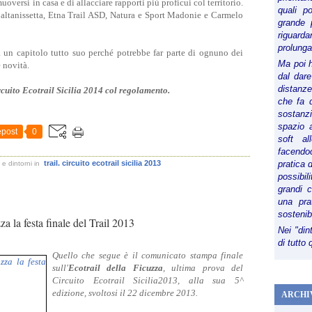
versi in casa e di allacciare rapporti più proficui col territorio.
quali p
ltanissetta, Etna Trail ASD, Natura e Sport Madonie e Carmelo
grande 
riguard
prolunga
 un capitolo tutto suo perché potrebbe far parte di ognuno dei
Ma poi 
 novità.
dal dare
distanze,
cuito Ecotrail Sicilia 2014 col regolamento.
che fa d
sostanz
spazio 
post
0
soft al
facendoc
trail. circuito ecotrail sicilia 2013
pratica 
e dintorni
in
possibi
grandi 
una pra
sostenib
za la festa finale del Trail 2013
Nei "din
di tutto
Quello che segue è il comunicato stampa finale
sull'
Ecotrail della Ficuzza
, ultima prova del
Circuito Ecotrail Sicilia2013, alla sua 5^
edizione, svoltosi il 22 dicembre 2013.
ARCHI