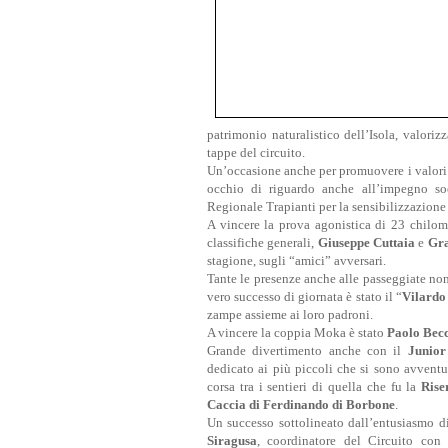
patrimonio naturalistico dell’Isola, valorizza
tappe del circuito.
Un’occasione anche per promuovere i valori p
occhio di riguardo anche all’impegno soc
Regionale Trapianti per la sensibilizzazione
A vincere la prova agonistica di 23 chilome
classifiche generali,
Giuseppe Cuttaia
e
Gra
stagione, sugli “amici” avversari.
Tante le presenze anche alle passeggiate non 
vero successo di giornata è stato il “
Vilardo
zampe assieme ai loro padroni.
A vincere la coppia Moka è stato
Paolo Bec
Grande divertimento anche con il
Junior
dedicato ai più piccoli che si sono avventu
corsa tra i sentieri di quella che fu la
Rise
Caccia di Ferdinando di Borbone
.
Un successo sottolineato dall’entusiasmo 
Siragusa
, coordinatore del Circuito con 