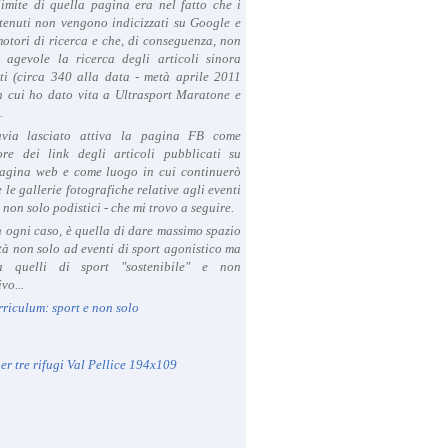
limite di quella pagina era nel fatto che i
tenuti non vengono indicizzati su Google e
 motori di ricerca e che, di conseguenza, non
a agevole la ricerca degli articoli sinora
ti (circa 340 alla data - metà aprile 2011
in cui ho dato vita a Ultrasport Maratone e
.
avia lasciato attiva la pagina FB come
ore dei link degli articoli pubblicati su
agina web e come luogo in cui continuerò
 le gallerie fotografiche relative agli eventi
- non solo podistici - che mi trovo a seguire.
in ogni caso, è quella di dare massimo spazio
ità non solo ad eventi di sport agonistico ma
 quelli di sport "sostenibile" e non
vo...
rriculum: sport e non solo