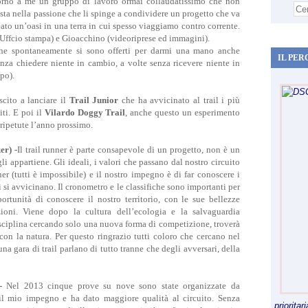
torno a me un gruppo di lavoro ormai collaudatissimo che non
 sta nella passione che li spinge a condividere un progetto che va
eato un’oasi in una terra in cui spesso viaggiamo contro corrente.
(Uffcio stampa) e Gioacchino (videoriprese ed immagini).
 che spontaneamente si sono offerti per darmi una mano anche
IL PER
nza chiedere niente in cambio, a volte senza ricevere niente in
po).
cito a lanciare il
Trail Junior
che ha avvicinato al trail i più
iti. E poi il
Vilardo Doggy Trail
, anche questo un esperimento
 ripetute l’anno prossimo.
er) -
Il trail runner è parte consapevole di un progetto, non è un
i appartiene. Gli ideali, i valori che passano dal nostro circuito
r (tutti è impossibile) e il nostro impegno è di far conoscere i
 vi si avvicinano. Il cronometro e le classifiche sono importanti per
tunità di conoscere il nostro territorio, con le sue bellezze
izioni. Viene dopo la cultura dell’ecologia e la salvaguardia
isciplina cercando solo una nuova forma di competizione, troverà
on la natura. Per questo ringrazio tutti coloro che cercano nel
na gara di trail parlano di tutto tranne che degli avversari, della
 -
Nel 2013 cinque prove su nove sono state organizzate da
 il mio impegno e ha dato maggiore qualità al circuito. Senza
priorita