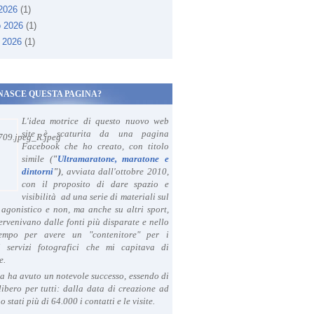
 2026
(1)
o 2026
(1)
 2026
(1)
NASCE QUESTA PAGINA?
L'idea motrice di questo nuovo web
site è scaturita da una pagina
Facebook che ho creato, con titolo
simile (
"
Ultramaratone, maratone e
dintorni
")
, avviata dall'ottobre 2010,
con il proposito di dare spazio e
visibilità ad una serie di materiali sul
agonistico e non, ma anche su altri sport,
ervenivano dalle fonti più disparate e nello
tempo per avere un "contenitore" per i
i servizi fotografici che mi capitava di
e.
a ha avuto un notevole successo, essendo di
libero per tutti: dalla data di creazione ad
o stati più di 64.000 i contatti e le visite.