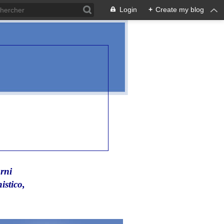
Login
+
Create my blog
rni
istico,