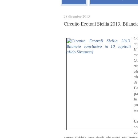
28 dicembre 2013
Circuito Ecotrail Sicilia 2013. Bilanci
Co
co
E'
mo
Qu
tr
al
al
di
Ca
pa
In
pr
wa
Ca
ac
co
senza dubbio uno degli obiettivi più impor