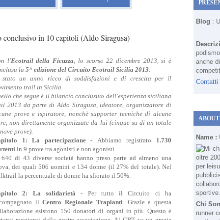
PRESE
Blog
: 
o conclusivo in 10 capitoli (Aldo Siragusa)
Descriz
podismo 
n l'
Ecotrail della Ficuzza
, lo scorso 22 dicembre 2013, si è
anche di
nclusa la
5^ edizione del Circuito Ecotrail Sicilia 2013
.
competit
 stato un anno ricco di soddisfazioni e di crescita per il
Contatti
vimento trail in Sicilia.
ello che segue è il bilancio conclusivo dell'esperienza siciliana
ail 2013 da parte di Aldo Siragusa, ideatore, organizzatore di
cune prove e ispiratore, nonchè supporter tecniche di alcune
ABOUT
tre, non direttamente organizzate da lui (cinque su di un totale
 nove prove).
Name :
pitolo 1: La partecipazione -
Abbiamo registrato
1.730
rtenti
in 9 prove tra agonisti e non agonisti.
 640 di 43 diverse società hanno preso parte ad almeno una
ova, dei quali 506 uomini e 134 donne (il 27% del totale). Nel
lktrail la percentuale di donne ha sfiorato il 50%.
pitolo 2: La solidarietà -
Per tutto il Circuito ci ha
compagnato il
Centro Regionale Trapianti
. Grazie a questa
Chi So
llaborazione esistono 150 donatori di organi in più. Questo è
runner c
tanti raggiunti dalla nostra associazione. Al CRT va un grazie