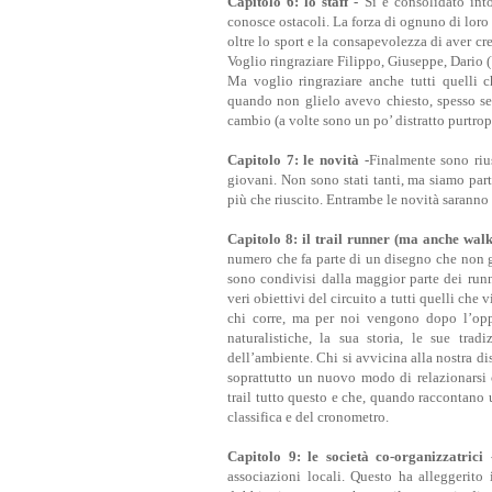
Capitolo 6: lo staff -
Si è consolidato in
conosce ostacoli. La forza di ognuno di loro
oltre lo sport e la consapevolezza di aver cr
Voglio ringraziare Filippo, Giuseppe, Dario 
Ma voglio ringraziare anche tutti quelli
quando non glielo avevo chiesto, spesso se
cambio (a volte sono un po’ distratto purtrop
Capitolo 7: le novità -
Finalmente sono rius
giovani. Non sono stati tanti, ma siamo part
più che riuscito. Entrambe le novità saranno
Capitolo 8: il trail runner (ma anche walk
numero che fa parte di un disegno che non gl
sono condivisi dalla maggior parte dei runne
veri obiettivi del circuito a tutti quelli che
chi corre, ma per noi vengono dopo l’oppor
naturalistiche, la sua storia, le sue trad
dell’ambiente. Chi si avvicina alla nostra d
soprattutto un nuovo modo di relazionarsi c
trail tutto questo e che, quando raccontano u
classifica e del cronometro.
Capitolo 9: le società co-organizzatrici
associazioni locali. Questo ha alleggerito