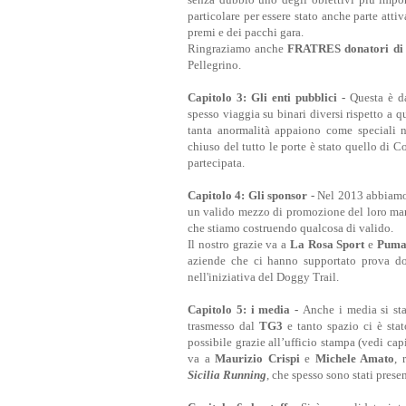
particolare per essere stato anche parte attiv
premi e dei pacchi gara.
Ringraziamo anche
FRATRES donatori di
Pellegrino.
Capitolo 3: Gli enti pubblici -
Questa è da
spesso viaggia su binari diversi rispetto a qu
tanta anormalità appaiono come speciali n
chiuso del tutto le porte è stato quello di C
partecipata.
Capitolo 4: Gli sponsor -
Nel 2013 abbiamo 
un valido mezzo di promozione del loro march
che stiamo costruendo qualcosa di valido.
Il nostro grazie va a
La Rosa Sport
e
Puma
aziende che ci hanno supportato prova do
nell'iniziativa del Doggy Trail.
Capitolo 5: i media -
Anche i media si sta
trasmesso dal
TG3
e tanto spazio ci è stat
possibile grazie all’ufficio stampa (vedi capi
va a
Maurizio Crispi
e
Michele Amato
, 
Sicilia Running
, che spesso sono stati presen