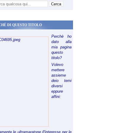
CHÈ DI QUESTO TITOLO
Perchè ho
dato alla
mia pagina
questo
titolo?
Volevo
mettere
assieme
deio temi
diversi
eppure
affini:
riamente le ultramaratone (l'interesse per le