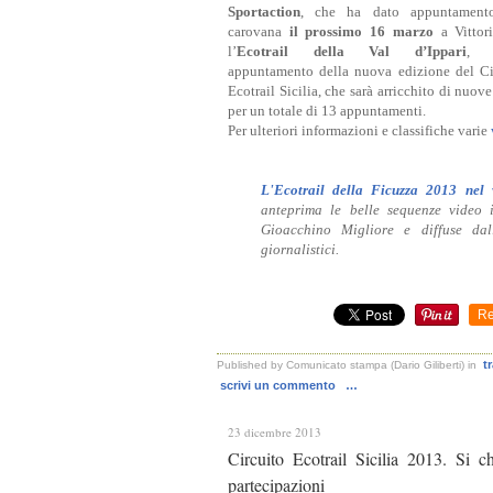
Sportaction
, che ha dato appuntamento
carovana
il prossimo 16 marzo
a Vittor
l’
Ecotrail della Val d’Ippari
, 
appuntamento della nuova edizione del Ci
Ecotrail Sicilia, che sarà arricchito di nuove
per un totale di 13 appuntamenti.
Per ulteriori informazioni e classifiche varie
L'Ecotrail della Ficuzza 2013 nel
anteprima le belle sequenze video i
Gioacchino Migliore e diffuse dal
giornalistici.
Re
t
Published by Comunicato stampa (Dario Giliberti)
in
scrivi un commento
…
23 dicembre 2013
Circuito Ecotrail Sicilia 2013. Si c
partecipazioni