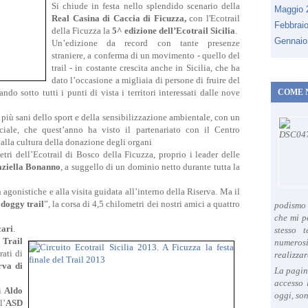
Si chiude in festa nello splendido scenario della
Maggio
Real Casina di Caccia di Ficuzza,
con l'Ecotrail
Febbrai
della Ficuzza la
5^ edizione dell’Ecotrail Sicilia
.
Gennaio
Un’edizione da record con tante presenze
straniere, a conferma di un movimento - quello del
trail - in costante crescita anche in Sicilia, che ha
dato l’occasione a migliaia di persone di fruire del
ndo sotto tutti i punti di vista i territori interessati dalle nove
COME 
iù sani dello sport e della sensibilizzazione ambientale, con un
iale, che quest’anno ha visto il partenariato con il Centro
 alla cultura della donazione degli organi
tri dell’Ecotrail di Bosco della Ficuzza, proprio i leader delle
ziella Bonanno
, a suggello di un dominio netto durante tutta la
agonistiche e alla visita guidata all’interno della Riserva. Ma il
 doggy trail
”, la corsa di 4,5 chilometri dei nostri amici a quattro
podismo 
che mi p
cari
.
stesso 
 Trail
numeros
rati di
realizzar
rva di
La pagin
accesso 
di
Aldo
oggi, son
l’
ASD