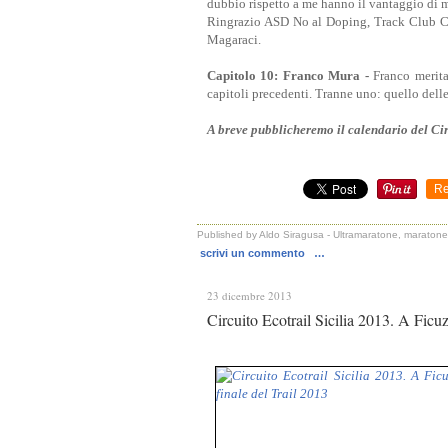
dubbio rispetto a me hanno il vantaggio di muo
Ringrazio ASD No al Doping, Track Club Ca
Magaraci.
Capitolo 10: Franco Mura -
Franco merita
capitoli precedenti. Tranne uno: quello delle
A breve pubblicheremo il calendario del Cir
Re
Published by Aldo Siragusa - Ultramaratone, maratone 
scrivi un commento
…
23 dicembre 2013
Circuito Ecotrail Sicilia 2013. A Ficuz