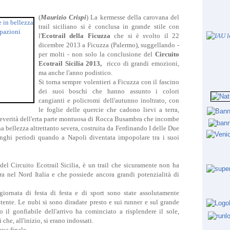
(
Maurizio Crispi
) La kermesse della carovana del
trail siciliano si è conclusa in grande stile con
l'
Ecotrail della Ficuzza
che si è svolto il 22
dicembre 2013 a Ficuzza (Palermo), suggellando -
per molti - non solo la conclusione del
Circuito
Ecotrail Sicilia 2013,
ricco di grandi emozioni,
ma anche l'anno podistico.
Si torna sempre volentieri a Ficuzza con il fascino
dei suoi boschi che hanno assunto i colori
cangianti e policromi dell'autunno inoltrato, con
le foglie delle quercie che cadono lievi a terra,
severità dell'erta parte montuosa di Rocca Busambra che incombe
a bellezza altrettanto severa, costruita da Ferdinando I delle Due
lunghi periodi quando a Napoli diventata impopolare tra i suoi
el Circuito Ecotrail Sicilia, è un trail che sicuramente non ha
ra nel Nord Italia e che possiede ancora grandi potenzialità di
iornata di festa di festa e di sport sono state assolutamente
ttente.
Le nubi si sono diradate presto e sui runner e sul grande
o il gonfiabile dell'arrivo ha cominciato a risplendere il sole,
che, all'inizio, si erano indossati.
ova finale.