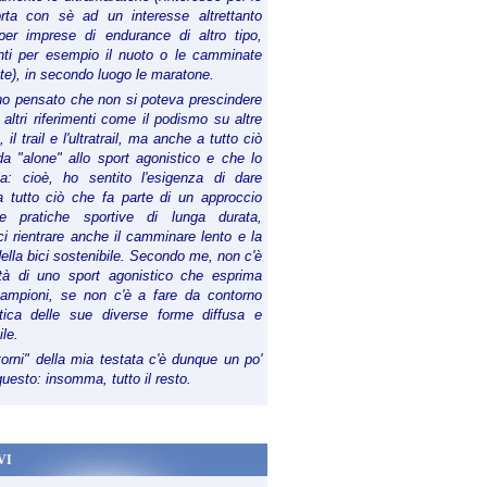
orta con sè ad un interesse altrettanto
per imprese di endurance di altro tipo,
anti per esempio il nuoto o le camminate
te), in secondo luogo le maratone.
ho pensato che non si poteva prescindere
 altri riferimenti come il podismo su altre
 il trail e l'ultratrail, ma anche a tutto ciò
a "alone" allo sport agonistico e che lo
ia: cioè, ho sentito l'esigenza di dare
a tutto ciò che fa parte di un approccio
le pratiche sportive di lunga durata,
i rientrare anche il camminare lento e la
della bici sostenibile. Secondo me, non c'è
lità di uno sport agonistico che esprima
campioni, se non c'è a fare da contorno
tica delle sue diverse forme diffusa e
ile.
torni" della mia testata c'è dunque un po'
 questo: insomma, tutto il resto.
VI