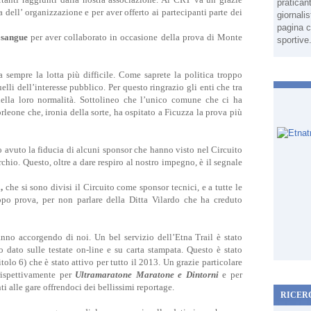
pratican
a dell’ organizzazione e per aver offerto ai partecipanti parte dei
giornali
pagina c
 sangue
per aver collaborato in occasione della prova di Monte
sportive
 sempre la lotta più difficile. Come saprete la politica troppo
elli dell’interesse pubblico. Per questo ringrazio gli enti che tra
ella loro normalità. Sottolineo che l’unico comune che ci ha
orleone che, ironia della sorte, ha ospitato a Ficuzza la prova più
avuto la fiducia di alcuni sponsor che hanno visto nel Circuito
io. Questo, oltre a dare respiro al nostro impegno, è il segnale
,
che si sono divisi il Circuito come sponsor tecnici, e a tutte le
po prova, per non parlare della Ditta Vilardo che ha creduto
nno accorgendo di noi. Un bel servizio dell’Etna Trail è stato
o dato sulle testate on-line e su carta stampata. Questo è stato
tolo 6) che è stato attivo per tutto il 2013. Un grazie particolare
rispettivamente per
Ultramaratone Maratone e Dintorni
e per
ti alle gare offrendoci dei bellissimi reportage.
RICER