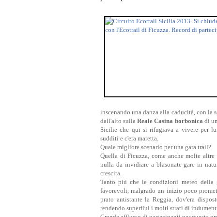
inscenando una danza alla caducità, con la 
dall'alto sulla
Reale Casina borbonica
di un
Sicilie che qui si rifugiava a vivere per 
sudditi e c'era maretta.
Quale migliore scenario per una gara trail?
Quella di Ficuzza, come anche molte altre d
nulla da invidiare a blasonate gare in natu
crescita.
Tanto più che le condizioni meteo della g
favorevoli, malgrado un inizio poco prome
prato antistante la Reggia, dov'era dispost
rendendo superflui i molti strati di indumenti 
Grande afflusso di partecipanti per questa pr