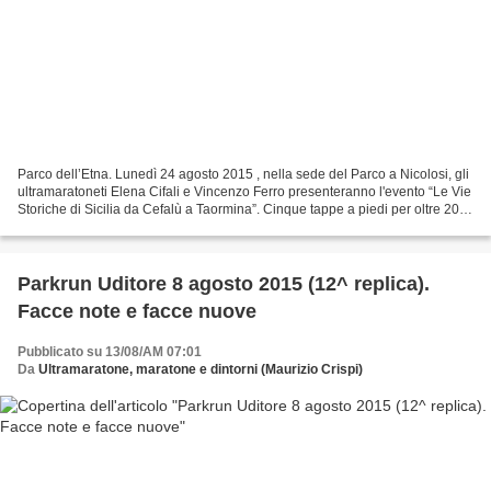
Parco dell’Etna. Lunedì 24 agosto 2015 , nella sede del Parco a Nicolosi, gli
ultramaratoneti Elena Cifali e Vincenzo Ferro presenteranno l'evento “Le Vie
Storiche di Sicilia da Cefalù a Taormina”. Cinque tappe a piedi per oltre 200
km., dal 26 al 30...
Parkrun Uditore 8 agosto 2015 (12^ replica).
Facce note e facce nuove
Pubblicato su 13/08/AM 07:01
Da
Ultramaratone, maratone e dintorni (Maurizio Crispi)