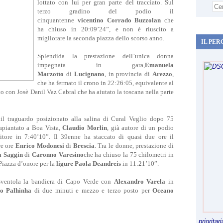
lottato con lui per gran parte del tracciato. Sul
terzo gradino del podio il
cinquantenne
vicentino
Corrado Buzzolan
che
ha chiuso in 20:09’24”, e non è riuscito a
migliorare la seconda piazza dello scorso anno.
IL PER
Splendida la prestazione dell’unica donna
impegnata in gara,
Emanuela
Marzotto
di
Lucignano
, in provincia di
Arezzo
,
che ha fermato il crono in 22:26:05, equivalente al
to con Josè Danil Vaz Cabral che ha aiutato la toscana nella parte
il traguardo posizionato alla salina di Cural Veglio dopo 75
rapiantato a Boa Vista,
Claudio Morlin
, già autore di un podio
itore in 7:40’10”. Il 39enne ha staccato di quasi due ore il
re ore
Enrico Modonesi
di
Brescia
. Tra le donne, prestazione di
a Saggin
di
Caronno Varesino
che ha chiuso la 75 chilometri in
 Piazza d’onore per la
ligure Paola Deandreis
in 11:21’10”.
 sventola la bandiera di Capo Verde con
Alexandro Varela
in
lo Palhinha
di due minuti e mezzo e terzo posto per
Oceano
priorita