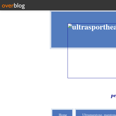
pe
Home
Ultramaratone, maratone