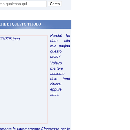
CHÈ DI QUESTO TITOLO
Perchè ho
dato alla
mia pagina
questo
titolo?
Volevo
mettere
assieme
deio temi
diversi
eppure
affini:
riamente le ultramaratone (l'interesse per le