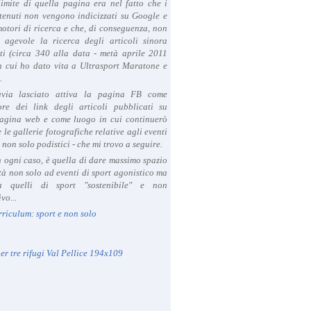
limite di quella pagina era nel fatto che i
tenuti non vengono indicizzati su Google e
 motori di ricerca e che, di conseguenza, non
a agevole la ricerca degli articoli sinora
ti (circa 340 alla data - metà aprile 2011
in cui ho dato vita a Ultrasport Maratone e
.
avia lasciato attiva la pagina FB come
ore dei link degli articoli pubblicati su
agina web e come luogo in cui continuerò
 le gallerie fotografiche relative agli eventi
- non solo podistici - che mi trovo a seguire.
in ogni caso, è quella di dare massimo spazio
ità non solo ad eventi di sport agonistico ma
 quelli di sport "sostenibile" e non
vo...
rriculum: sport e non solo