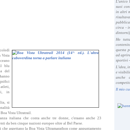
L'unico 
suoi con
in altri
risultav
pubblica
circa - 
dintorni)
Ho tutt
contenit
questa p
coledì
ad aprire
 Vista
sportivi 
oceano
il blu
L'idea, 
ia del
e visibil
ohanno
anche a
nifici
competiti
atleti,
Il mio cu
ni, in
ia, si
onalità
 Boa Vista Ultratrail.
ranza italiana che conta anche tre donne, c'eraano anche 23
enti da ben cinque nazioni europee oltre al Bel Paese.
locali che aspettano la Boa Vista Ultramarathon come appuntamento