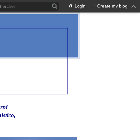
Login
+
Create my blog
rni
istico,