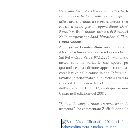
S'è svolta tra il 7 e l'8 dicembre 2014 la
1
italiano con la bella vittoria
nella gara
affermato,
sfiorando il record di percorrenz
Piazza d’onore per il capoverdiano
Dani
Buzzalon
. Tra le
donne
successo di
Emanuel
Nella competizione
Sand Marathon
di 75 c
Giulia Saggin
.
Nella prova
EcoMarathon
sulla classica 
Alexandro Varela
e
Ludovica Baciucchi
.
Sal Rei – Capo Verde, 07.12.2014 – In una 
meteo sono la variabile che spesso può
quattordicesima edizione appena conclusa, 
complessivo della competizione. Infatti, un 
favorito la performance di numerosi atleti tan
il record del tracciato di 150 chilometri del
dell’ultratrail in 18:12:02, a soli quattro m
Castro nell’edizione del 2007.
"
Splendida competizione, estremamente du
momento" -
ha commentato
Zufferli
dopo il 