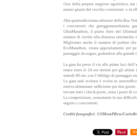
clou della propria stagione agonistica, ma 
runner giunti dal vecchio continente: e in effe
Alla quattordicesima edizione della Boa Vist
i concorrenti che gareggerannohanno gar
UltraMarathon, il piatto forte del Ultratrai
numero di iscritti alla distanza intermedia 
Migliorato anche il numero di podisti che
EcoMarathon, creata appositamente per pe
paesaggio da sogno, godendosi alla grande il
La gara ha preso il via alle prime luci dell
erano entro le 24 ore mentre per gli ultimi
statodi 40 ore, con l’obbligo di passaggio en
La gara sarà svoltasi é svolta in autosuffic
riserva alimentare sufficiente per due giorn
trovare tutti i check-point, ossia i punti di c
La competizione, nonostante la sua difficolt
seguito i concorrenti.
Crediti fotografici: COMetaPRess/CarloB
Re