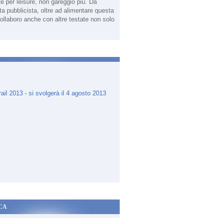
te per leisure, non gareggio più. Da
sta pubblicista, oltre ad alimentare questa
ollaboro anche con altre testate non solo
.
CA