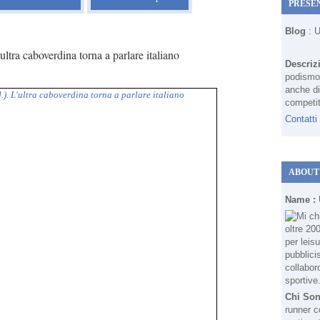
PRESE
Blog
: 
ultra caboverdina torna a parlare italiano
Descriz
podismo 
anche di
competit
Contatti
ABOUT
Name :
Chi So
runner c