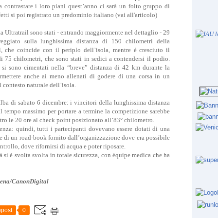
a contrastare i loro piani quest’anno ci sarà un folto gruppo di
tti si poi registrato un predominio italiano (vai all'articolo)
a Ultratrail sono stati - entrando maggiormente nel dettaglio - 29
eggiato sulla lunghissima distanza di 150 chilometri della
l, che coincide con il periplo dell’isola, mentre é cresciuto il
di 75 chilometri, che sono stati in sedici a contendersi il podio.
 si sono cimentati nella “breve” distanza di 42 km durante la
rmettere anche ai meno allenati di godere di una corsa in un
 contesto naturale dell’isola.
’alba di sabato 6 dicembre: i vincitori della lunghissima distanza
 il tempo massimo per portare a termine la competizione sarebbe
tro le 20 ore al check point posizionato all’83° chilometro.
ienza: quindi, tutti i partecipanti dovevano essere dotati di una
i e di un road-book fornito dall’organizzazione dove era possibile
ontrollo, dove rifornirsi di acqua e poter riposare.
à si è svolta svolta in totale sicurezza, con équipe medica che ha
rena/CanonDigital
post
0