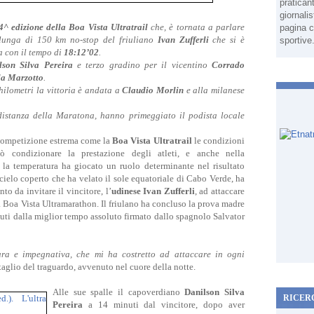
pratican
giornali
4^ edizione della Boa Vista Ultratrail
che, è tornata a parlare
pagina c
 lunga di 150 km no-stop
del friuliano
Ivan Zufferli
che si è
sportive
a con il tempo di
18:12’02
.
lson Silva Pereira
e terzo gradino per il vicentino
Corrado
a Marzotto
.
hilometri la vittoria è andata a
Claudio Morlin
e alla milanese
distanza della Maratona, hanno primeggiato il podista locale
competizione estrema come la
Boa Vista Ultratrail
le
condizioni
 condizionare la prestazione degli atleti, e anche nella
la temperatura ha giocato un ruolo determinante nel risultato
cielo coperto che ha velato il sole equatoriale di Cabo Verde, ha
to da invitare il vincitore, l’
udinese Ivan Zufferli
, ad attaccare
la Boa Vista Ultramarathon. Il friulano ha concluso la prova madre
inuti dalla miglior tempo assoluto firmato dallo spagnolo Salvator
ra e impegnativa, che mi ha costretto ad attaccare in ogni
taglio del traguardo, avvenuto nel cuore della notte.
Alle sue spalle il capoverdiano
Danilson Silva
RICER
Pereira
a 14 minuti dal vincitore, dopo aver