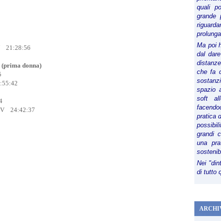
quali p
grande 
riguard
prolunga
Ma poi 
V 21:28:56
dal dare
distanze,
prima donna)
che fa d
5
sostanz
:55:42
spazio 
soft al
4
facendoc
CV 24:42:37
pratica 
possibi
grandi 
una pra
sostenib
Nei "din
di tutto
ARCHI