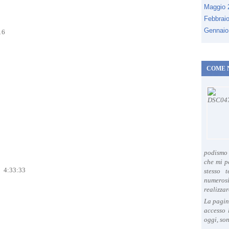
Maggio
Febbrai
Gennaio
16
COME 
podismo 
che mi p
 4:33:33
stesso 
numeros
realizzar
La pagin
accesso 
oggi, son