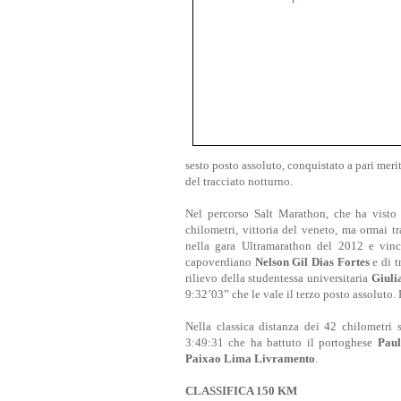
sesto posto assoluto, conquistato a pari meri
del tracciato notturno.
Nel percorso Salt Marathon, che ha visto 
chilometri, vittoria del veneto, ma ormai t
nella gara Ultramarathon del 2012 e vinc
capoverdiano
Nelson Gil Dias Fortes
e di t
rilievo della studentessa universitaria
Giuli
9:32’03” che le vale il terzo posto assoluto.
Nella classica distanza dei 42 chilometri
3:49:31 che ha battuto il portoghese
Pau
Paixao Lima Livramento
.
CLASSIFICA 150 KM