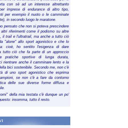
orta con sè ad un interesse altrettanto
per imprese di endurance di altro tipo,
anti per esempio il nuoto o le camminate
te), in secondo luogo le maratone.
ho pensato che non si poteva prescindere
 altri riferimenti come il podismo su altre
 il trail e l'ultratrail, ma anche a tutto ciò
a "alone" allo sport agonistico e che lo
ia: cioè, ho sentito l'esigenza di dare
a tutto ciò che fa parte di un approccio
le pratiche sportive di lunga durata,
i rientrare anche il camminare lento e la
della bici sostenibile. Secondo me, non c'è
lità di uno sport agonistico che esprima
campioni, se non c'è a fare da contorno
tica delle sue diverse forme diffusa e
ile.
torni" della mia testata c'è dunque un po'
 questo: insomma, tutto il resto.
VI