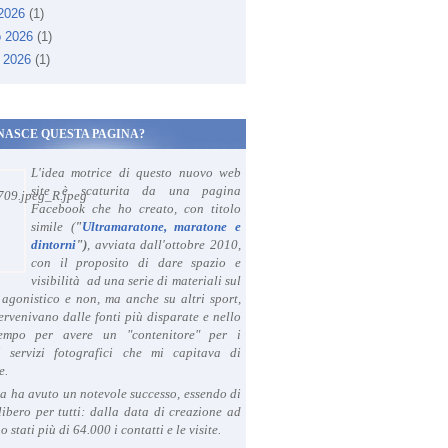
 2026
(1)
o 2026
(1)
 2026
(1)
NASCE QUESTA PAGINA?
L'idea motrice di questo nuovo web
site è scaturita da una pagina
Facebook che ho creato, con titolo
simile (
"
Ultramaratone, maratone e
dintorni
")
, avviata dall'ottobre 2010,
con il proposito di dare spazio e
visibilità ad una serie di materiali sul
agonistico e non, ma anche su altri sport,
ervenivano dalle fonti più disparate e nello
tempo per avere un "contenitore" per i
i servizi fotografici che mi capitava di
e.
a ha avuto un notevole successo, essendo di
libero per tutti: dalla data di creazione ad
o stati più di 64.000 i contatti e le visite.