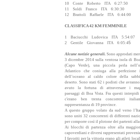
10 Conte Roberto ITA 6:27:50
11 Soldi Franco ITA 6:30:30
12 Brattoli Raffaele ITA 6:44:00
CLASSIFICA 42 KM FEMMINILE
1 Baciucchi Ludovica ITA 5:54:07
2 Gentile Giovanna ITA 6:05:4
5
Alcune notizie generali.
Sono approdati mer
3 dicembre 2014 sulla ventosa isola di Boa
(Capo Verde), una piccola perla nell’
Atlantico che coniuga alla perfezione 
dell’oceano al caldo colore della sabb
deserto. Sono stati 62 i podisti che avrann
avuto la fortuna di attraversare i mag
paesaggi di Boa Vista. Fra questi intrepidi 
c'erano ben trenta concorrenti italia
rappresentanza di 19 province.
A questo gruppo volato da sud verso l’Ital
sono uniti 32 concorrenti di differenti nazi
per comporre così il plotone dei partenti alla
Ai blocchi di partenza oltre alla maggio
capoverdiani e diversi rappresentati proveni
I favoriti per la vittoria erano gli atleti 