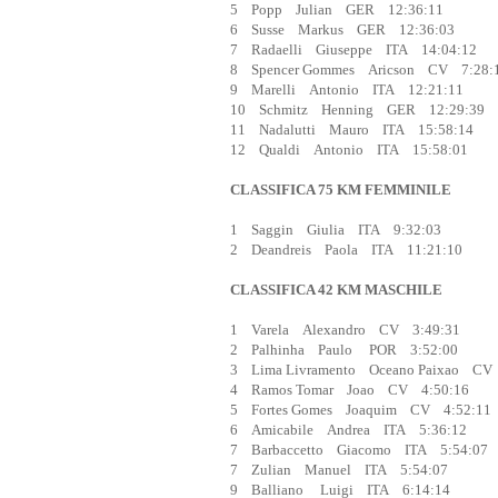
5 Popp Julian GER 12:36:11
6 Susse Markus GER 12:36:03
7 Radaelli Giuseppe ITA 14:04:12
8 Spencer Gommes Aricson CV 7:28:
9 Marelli Antonio ITA 12:21:11
10 Schmitz Henning GER 12:29:39
11 Nadalutti Mauro ITA 15:58:14
12 Qualdi Antonio ITA 15:58:01
CLASSIFICA 75 KM FEMMINILE
1 Saggin Giulia ITA 9:32:03
2 Deandreis Paola ITA 11:21:10
CLASSIFICA 42 KM MASCHILE
1 Varela Alexandro CV 3:49:31
2 Palhinha Paulo POR 3:52:00
3 Lima Livramento Oceano Paixao CV
4 Ramos Tomar Joao CV 4:50:16
5 Fortes Gomes Joaquim CV 4:52:11
6 Amicabile Andrea ITA 5:36:12
7 Barbaccetto Giacomo ITA 5:54:07
7 Zulian Manuel ITA 5:54:07
9 Balliano Luigi ITA 6:14:14