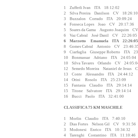
1 Zufferli Ivan ITA 18:12:02
2 Silva Pereira Danilson CV 18:26:10
3 Buzzalon Corrado ITA 20:09:24
4 Fonseca Lopes Joao CV 20:17:36
5 Soares da Gama Augusto Joaquim C
6 Vaz Cabral Josè Danil CV 22:26:05
6 Marzotto Emanuela ITA 22:26:05 (
8 Gomes Cabral Antonio CV 23:46:3
9 Ciarfaglia Giuseppe Roberto ITA 23
10 Bonmassar Adriano ITA 24:05:04
10 Silva Tavares Orlando CV 24:05:0
12 Semedo Moreira Nataniel de Jesus 
13 Conte Alessandro ITA 24:44:12
14 Orini Rosolo ITA 25:23:09
15 Fantasia Claudio ITA 29:14:14
15 Titone Salvatore ITA 29:14:14
16 Bucci Paolo ITA 32:41:00
CLASSIFICA 75 KM MASCHILE
1 Morlin Claudio ITA 7:40:10
2 Dias Fortes Nelson Gil CV 9:31:56
3 Modonesi Enrico ITA 10:34:32
4 Tarenghi Costantino ITA 11:10:46