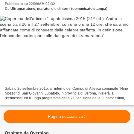
celebre staffetta. In definizione l'elenco dei
Pubblicato su 22/09/AM 02:32
partecipanti alle due gare di ultramaratona
Da
Ultramaratone, maratone e dintorni (comunicato stampa)
Sabato 26 settembre 2015, all'interno del Campo di Atletica comunale “Nino
Mozzo” di San Giovanni Lupatoto, in provincia di Verona, inizierà la
“kermesse” ed il lungo programma della 21^ edizione della Lupatotissima,
organizzata dal GSD Mombocar. Alle...
Pagina successiva >
Ospitato da Overblog