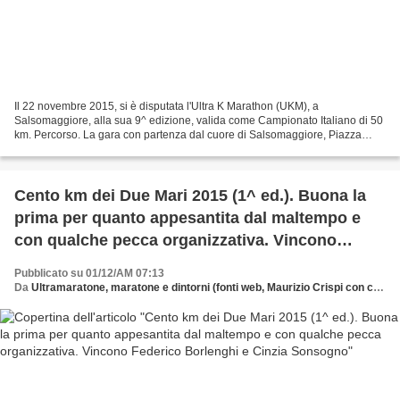
Il 22 novembre 2015, si è disputata l'Ultra K Marathon (UKM), a
Salsomaggiore, alla sua 9^ edizione, valida come Campionato Italiano di 50
km. Percorso. La gara con partenza dal cuore di Salsomaggiore, Piazza
Libertà, la piazza del Municipio, si è snodata...
Cento km dei Due Mari 2015 (1^ ed.). Buona la
prima per quanto appesantita dal maltempo e
con qualche pecca organizzativa. Vincono
Federico Borlenghi e Cinzia Sonsogno
Pubblicato su 01/12/AM 07:13
Da
Ultramaratone, maratone e dintorni (fonti web, Maurizio Crispi con contributo di Eelena Cifali)