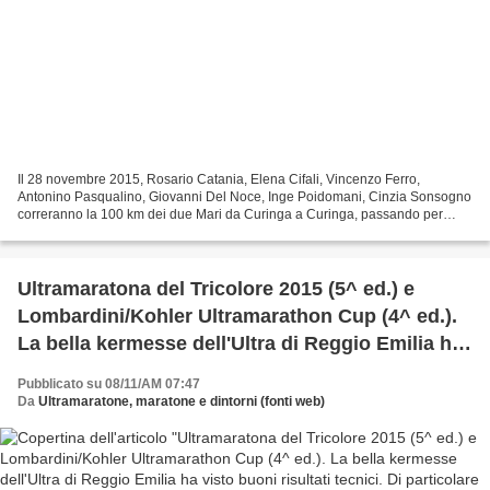
Il 28 novembre 2015, Rosario Catania, Elena Cifali, Vincenzo Ferro,
Antonino Pasqualino, Giovanni Del Noce, Inge Poidomani, Cinzia Sonsogno
correranno la 100 km dei due Mari da Curinga a Curinga, passando per
Squillace sul versante ionico della Calabria...
Ultramaratona del Tricolore 2015 (5^ ed.) e
Lombardini/Kohler Ultramarathon Cup (4^ ed.).
La bella kermesse dell'Ultra di Reggio Emilia ha
visto buoni risultati tecnici. Di particolare pregio
Pubblicato su 08/11/AM 07:47
la prestazione sulla 12 ore di Nicolangelo
Da
Ultramaratone, maratone e dintorni (fonti web)
D'Avanzo