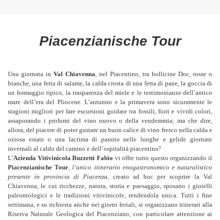
Piacenzianische Tour
Una giornata in
Val Chiavenna
, nel Piacentino, tra bollicine Doc, rosse o
bianche, una fetta di salame, la calda crosta di una fetta di pane, la goccia di
un formaggio tipico, la trasparenza del miele e le testimonianze dell’antico
mare dell’era del Pliocene. L’autunno e la primavera sono sicuramente le
stagioni migliori per fare escursioni guidate tra fossili, fiori e vividi colori,
assaporando i profumi del vino nuovo o della vendemmia; ma che dire,
allora, del piacere di poter gustare un buon calice di vino fresco nella calda e
oziosa estate o una lacrima di passito nelle lunghe e gelide giornate
invernali al caldo del camino e dell’ospitalità piacentina?
L’
Azienda Vitivinicola Buzzetti Fabio
vi offre tutto questo organizzando il
Piacenzianische Tour
,
l’unico itinerario enogastronomico e naturalistico
presente in provincia di Piacenza,
creato ad hoc per scoprire la Val
Chiavenna, le cui ricchezze, natura, storia e paesaggio, sposano i gioielli
paleontologici e le tradizioni vitivinicole, rendendola unica. Tutti i fine
settimana, e su richiesta anche nei giorni feriali, si organizzano itinerari alla
Riserva Naturale Geologica del Piacenziano, con particolare attenzione ai