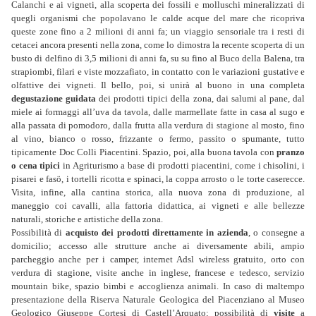
Calanchi e ai vigneti, alla scoperta dei fossili e molluschi mineralizzati di
quegli organismi che popolavano le calde acque del mare che ricopriva
queste zone fino a 2 milioni di anni fa; un viaggio sensoriale tra i resti di
cetacei ancora presenti nella zona, come lo dimostra la recente scoperta di un
busto di delfino di 3,5 milioni di anni fa, su su fino al Buco della Balena, tra
strapiombi, filari e viste mozzafiato, in contatto con le variazioni gustative e
olfattive dei vigneti. Il bello, poi, si unirà al buono in una completa
degustazione guidata
dei prodotti tipici della zona, dai salumi al pane, dal
miele ai formaggi all’uva da tavola, dalle marmellate fatte in casa al sugo e
alla passata di pomodoro, dalla frutta alla verdura di stagione al mosto, fino
al vino, bianco o rosso, frizzante o fermo, passito o spumante, tutto
tipicamente Doc Colli Piacentini. Spazio, poi, alla buona tavola con
pranzo
o cena tipici
in Agriturismo a base di prodotti piacentini, come i chisolini, i
pisarei e fasö, i tortelli ricotta e spinaci, la coppa arrosto o le torte caserecce.
Visita, infine, alla cantina storica, alla nuova zona di produzione, al
maneggio coi cavalli, alla fattoria didattica, ai vigneti e alle bellezze
naturali, storiche e artistiche della zona.
Possibilità di
acquisto dei prodotti direttamente in azienda
, o consegne a
domicilio; accesso alle strutture anche ai diversamente abili, ampio
parcheggio anche per i camper, internet Adsl wireless gratuito, orto con
verdura di stagione, visite anche in inglese, francese e tedesco, servizio
mountain bike, spazio bimbi e accoglienza animali. In caso di maltempo
presentazione della Riserva Naturale Geologica del Piacenziano al Museo
Geologico Giuseppe Cortesi di Castell’Arquato; possibilità di
visite
a