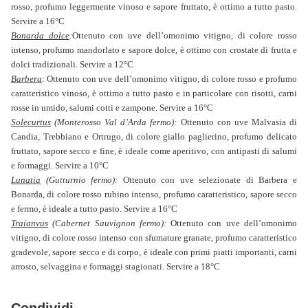
rosso, profumo leggermente vinoso e sapore fruttato, è ottimo a tutto pasto.
Servire a 16°C
Bonarda dolce
:
Ottenuto con uve dell’omonimo vitigno, di colore rosso
intenso, profumo mandorlato e sapore dolce, è ottimo con crostate di frutta e
dolci tradizionali. Servire a 12°C
Barbera
:
Ottenuto con uve dell’omonimo vitigno, di colore rosso e profumo
caratteristico vinoso, è ottimo a tutto pasto e in particolare con risotti, carni
rosse in umido, salumi cotti e zampone. Servire a 16°C
Solecurtus
(Monterosso Val d’Arda fermo)
:
Ottenuto con uve Malvasia di
Candia, Trebbiano e Ortrugo, di colore giallo paglierino, profumo delicato
fruttato, sapore secco e fine, è ideale come aperitivo, con antipasti di salumi
e formaggi. Servire a 10°C
Lunatia
(Gutturnio fermo)
:
Ottenuto con uve selezionate di Barbera e
Bonarda, di colore rosso rubino intenso, profumo caratteristico, sapore secco
e fermo, è ideale a tutto pasto. Servire a 16°C
Traianvus
(Cabernet Sauvignon fermo)
:
Ottenuto con uve dell’omonimo
vitigno, di colore rosso intenso con sfumature granate, profumo caratteristico
gradevole, sapore secco e di corpo, è ideale con primi piatti importanti, carni
arrosto, selvaggina e formaggi stagionati. Servire a 18°C