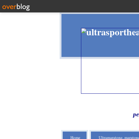
pe
Home
Ultramaratone, maratone