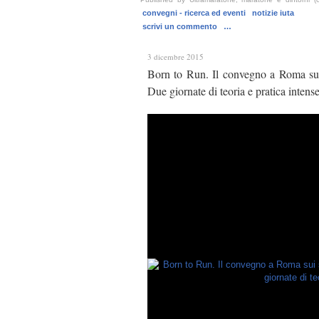
convegni - ricerca ed eventi
notizie iuta
scrivi un commento
…
3 dicembre 2015
Born to Run. Il convegno a Roma sui 
Due giornate di teoria e pratica intense