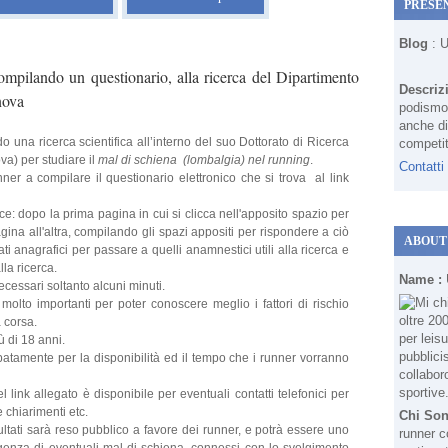
PRESE
Blog
: 
ompilando un questionario, alla ricerca del Dipartimento
Descriz
nova
podismo 
anche di
do una ricerca scientifica all’interno del suo Dottorato di Ricerca
competit
va) per studiare il
mal di schiena (lombalgia) nel running
.
Contatti
unner a compilare il questionario elettronico che si trova al link
e: dopo la prima pagina in cui si clicca nell'apposito spazio per
ina all'altra, compilando gli spazi appositi per rispondere a ciò
ABOUT
ti anagrafici per passare a quelli anamnestici utili alla ricerca e
lla ricerca.
Name :
cessari soltanto alcuni minuti.
o molto importanti per poter conoscere meglio i fattori di rischio
a corsa.
ù di 18 anni.
patamente per la disponibilità ed il tempo che i runner vorranno
ink allegato è disponibile per eventuali contatti telefonici per
 chiarimenti etc.
Chi So
sultati sarà reso pubblico a favore dei runner, e potrà essere uno
runner c