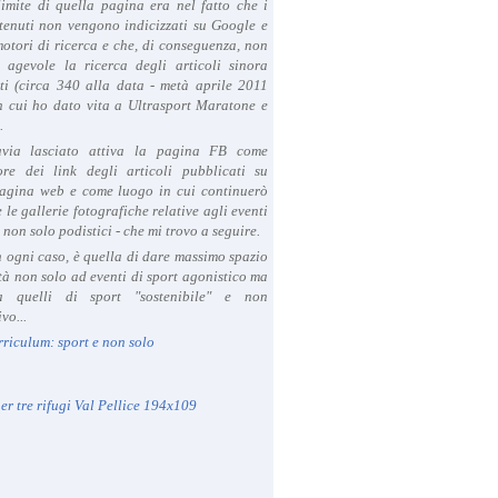
limite di quella pagina era nel fatto che i
tenuti non vengono indicizzati su Google e
 motori di ricerca e che, di conseguenza, non
a agevole la ricerca degli articoli sinora
ti (circa 340 alla data - metà aprile 2011
in cui ho dato vita a Ultrasport Maratone e
.
avia lasciato attiva la pagina FB come
ore dei link degli articoli pubblicati su
agina web e come luogo in cui continuerò
 le gallerie fotografiche relative agli eventi
- non solo podistici - che mi trovo a seguire.
in ogni caso, è quella di dare massimo spazio
ità non solo ad eventi di sport agonistico ma
 quelli di sport "sostenibile" e non
vo...
rriculum: sport e non solo