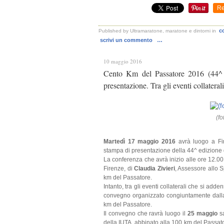
Re
c
Published by Ultramaratone, maratone e dintorni
in
scrivi un commento
…
10 maggio 2016
Cento Km del Passatore 2016 (44^ e
presentazione. Tra gli eventi collater
(f
Martedì 17 maggio 2016
avrà luogo a Fi
stampa di presentazione della 44^ edizione
La conferenza che avrà inizio alle ore 12.00 
Firenze, di
Claudia Zivieri
, Assessore allo S
km del Passatore.
Intanto, tra gli eventi collaterali che si a
conve
gno organizzato congiuntamente dalla
km del Passatore.
Il convegno che ravrà luogo il
25 maggio
sa
della IUTA, abbinato alla 100 km del Passato