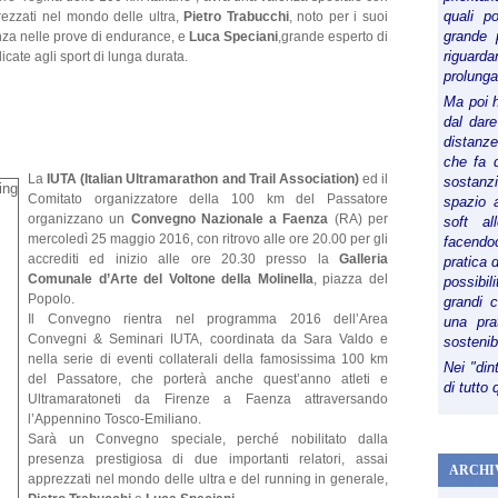
quali p
rezzati nel mondo delle ultra,
Pietro Trabucchi
, noto per i suoi
grande 
enza nelle prove di endurance, e
Luca Speciani
,grande esperto di
riguard
icate agli sport di lunga durata.
prolunga
Ma poi 
dal dare
distanze,
che fa d
La
IUTA (Italian Ultramarathon and Trail Association)
ed il
sostanz
Comitato organizzatore della 100 km del Passatore
spazio 
organizzano un
Convegno Nazionale a Faenza
(RA) per
soft al
mercoledì 25 maggio 2016, con ritrovo alle ore 20.00 per gli
facendoc
accrediti ed inizio alle ore 20.30 presso la
Galleria
pratica 
Comunale d’Arte del Voltone della Molinella
, piazza del
possibi
Popolo.
grandi 
Il Convegno rientra nel programma 2016 dell’Area
una pra
Convegni & Seminari IUTA, coordinata da Sara Valdo e
sostenib
nella serie di eventi collaterali della famosissima 100 km
Nei "din
del Passatore, che porterà anche quest’anno atleti e
di tutto
Ultramaratoneti da Firenze a Faenza attraversando
l’Appennino Tosco-Emiliano.
Sarà un Convegno speciale, perché nobilitato dalla
presenza prestigiosa di due importanti relatori, assai
ARCHI
apprezzati nel mondo delle ultra e del running in generale,