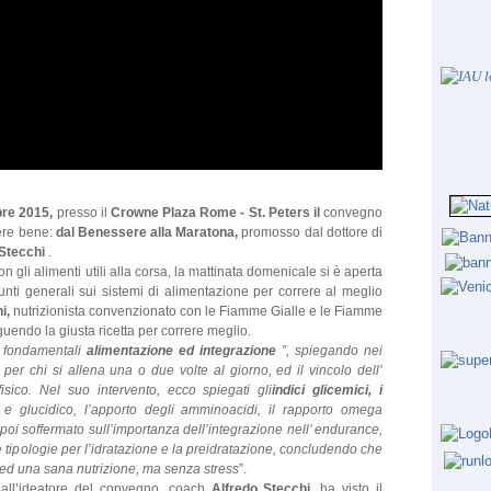
re 2015,
presso il
Crowne Plaza Rome - St. Peters il
convegno
rere bene:
dal Benessere alla Maratona,
promosso dal dottore di
 Stecchi
.
gli alimenti utili alla corsa, la mattinata domenicale si è aperta
nti generali sui sistemi di alimentazione per correre al meglio
i,
nutrizionista convenzionato con le Fiamme Gialle e le Fiamme
guendo la giusta ricetta per correre meglio.
 fondamentali
alimentazione ed integrazione
”, spiegando nei
 per chi si allena una o due volte al giorno, ed il vincolo dell’
fisico. Nel suo intervento, ecco spiegati gli
indici glicemici, i
o e glucidico, l’apporto degli amminoacidi, il rapporto omega
 poi soffermato sull’importanza dell’integrazione nell’ endurance,
 tipologie per l’idratazione e la preidratazione, concludendo che
ed una sana nutrizione, ma senza stress
”.
a all’ideatore del convegno, coach
Alfredo Stecchi,
ha visto il