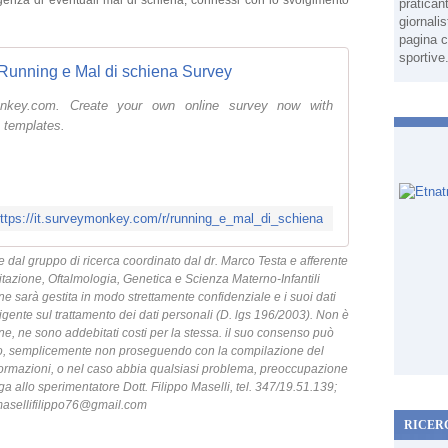
rgenza di eventuali mal di schiena, connessi con lo svolgimento
pratican
giornali
pagina c
sportive
Running e Mal di schiena Survey
key.com. Create your own online survey now with
 templates.
ttps://it.surveymonkey.com/r/running_e_mal_di_schiena
e dal gruppo di ricerca coordinato dal dr. Marco Testa e afferente
itazione, Oftalmologia, Genetica e Scienza Materno-Infantili
ne sarà gestita in modo strettamente confidenziale e i suoi dati
vigente sul trattamento dei dati personali (D. lgs 196/2003). Non è
e, ne sono addebitati costi per la stessa. il suo consenso può
o, semplicemente non proseguendo con la compilazione del
nformazioni, o nel caso abbia qualsiasi problema, preoccupazione
ga allo sperimentatore Dott. Filippo Maselli, tel. 347/19.51.139;
 masellifilippo76@gmail.com
RICER