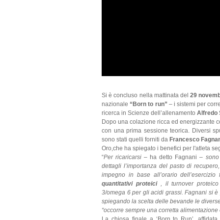
Si è concluso nella mattinata del
29 novemb
nazionale
“Born to run”
– i sistemi per cor
ricerca in Scienze dell’allenamento
Alfredo
Dopo una colazione ricca ed energizzante con 
con una prima sessione teorica. Diversi spu
sono stati quelli forniti da
Francesco Fagnan
Oro,che ha spiegato i benefici per l'atleta se
“
Per ricaricarsi
– ha detto Fagnani –
sono
dettagli l’importanza del pasto di recupero,
impegno in base all’orario dell’esercizio 
quantitativi proteici
, il turnover proteic
3/omega 6 per gli acidi grassi. Fagnani si è
spiegando la scelta delle bevande le diverse
“occorre sempre una corretta alimentazione 
La chiosa finale a ‘Born to Run’, affidat