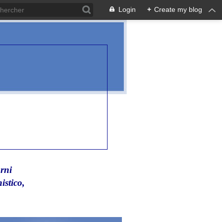
Login
+
Create my blog
rni
istico,