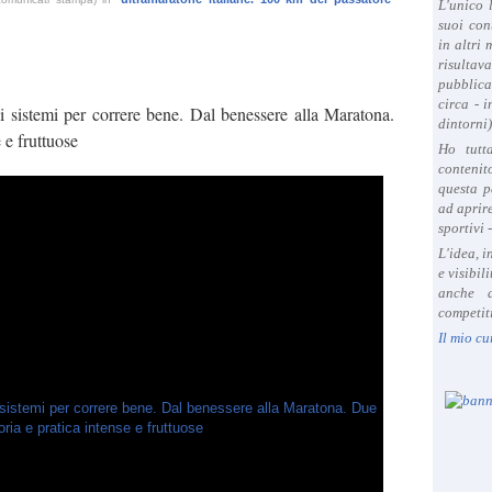
L'unico 
suoi con
in altri
risultav
pubblica
circa - 
sistemi per correre bene. Dal benessere alla Maratona.
dintorni)
 e fruttuose
Ho tutt
contenit
questa p
ad aprire
sportivi 
L'idea, 
e visibil
anche a
competiti
Il mio cu