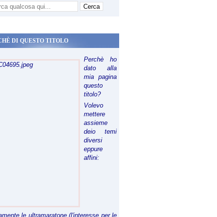
CHÈ DI QUESTO TITOLO
Perchè ho
dato alla
mia pagina
questo
titolo?
Volevo
mettere
assieme
deio temi
diversi
eppure
affini:
riamente le ultramaratone (l'interesse per le