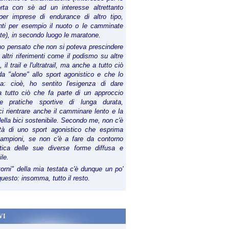
orta con sè ad un interesse altrettanto
per imprese di endurance di altro tipo,
anti per esempio il nuoto o le camminate
te), in secondo luogo le maratone.
ho pensato che non si poteva prescindere
 altri riferimenti come il podismo su altre
 il trail e l'ultratrail, ma anche a tutto ciò
a "alone" allo sport agonistico e che lo
ia: cioè, ho sentito l'esigenza di dare
a tutto ciò che fa parte di un approccio
le pratiche sportive di lunga durata,
i rientrare anche il camminare lento e la
della bici sostenibile. Secondo me, non c'è
lità di uno sport agonistico che esprima
campioni, se non c'è a fare da contorno
tica delle sue diverse forme diffusa e
ile.
torni" della mia testata c'è dunque un po'
 questo: insomma, tutto il resto.
VI