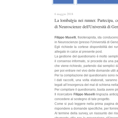
6 maggio 2018
La lombalgia nei runner. Partecipa, c
di Neuroscienze dell'Università di Ge
Filippo Maselli
, fisioterapista, sta conducen
in Neuroscienze (presso l'Università di Geno
Egli richiede la cortese disponibilità dei r
allegato in calce al presente post.
La gestione del questionario è molto semplic
il consenso informato, si procede da una pag
che viene richiesto, partendo dai semplici da
per poi entrare nel vivo delle domande utili a
Per la compilazione del questionario sono ne
I dati raccolti, una volta elaborati, sarann
legati all’insorgenza del mal di schiena nell
Per compilare il questionario, basta avere pi
Il ricercatore
Filippo Maselli
ringrazia antici
concedere al sostegno di tale progetto.
Come si può leggere nella prima pagina del l
rispondere a domande specifiche, per fornire
Al termine della survey, un riassunto dei ri