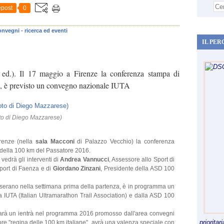
post
0
onvegni - ricerca ed eventi
IL PER
d.). Il 17 maggio a Firenze la conferenza stampa di
ali, è previsto un convegno nazionale IUTA
oto di Diego Mazzarese)
renze (nella
sala Macconi
di Palazzo Vecchio) la conferenza
 della 100 km del Passatore 2016.
vedrà gli interventi di
Andrea Vannucci
, Assessore allo Sport di
port di Faenza e di
Giordano Zinzani
, Presidente della ASD 100
ddenserano nella settimana prima della partenza, è in programma un
 IUTA (Italian Ultramarathon Trail Association) e dalla ASD 100
rà un ientrà nel programma 2016 promosso dall'area convegni
priorita
re "regina delle 100 km italiane", avrà una valenza speciale con