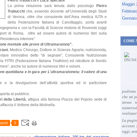
Pietro Trabucchi
e
Luca Speciani
.
Maggio
La prima relazione sarà tenuta dallo psicologo
Pietro
Febbrai
Trabucchi
che, essendo docente all’Università degli Studi
di Verona, oltre che consulente dell’Area medica IUTA e
Gennaio
della Federazione Italiana di Canottaggio, porta avanti
ioingegneria e con la Facoltà di Scienze motorie di Rovereto (oggi
Sport di Roma, oltre ad essere autore di numerosi libri sulla
 Resistenza interiore”.
COME 
one mentale alle prove di Ultramaratona
”.
ciani
, Medico Chirurgo, Dottore in Scienze Agrarie, nutrizionista,
tare innovativo detto "di segnale", Consulente Nutrizionale
a FITRI (Federazione Italiana Triathlon) ed istruttore di Nordic
rrere”, anche lui autore di numerosi libri e volumi.
ne quotidiana e in gara per L'ultramaratoneta: il valore di una
e la divulgazione dell’attività sportiva ed in particolare
podismo 
perta al pubblico.
che mi p
ri della Libertà
, attigua alla famosa Piazza del Popolo sede di
stesso 
affaccia il Voltone della Molinella.
numeros
realizzar
La pagin
post
0
accesso 
oggi, son
ultramaratone italiane. 100 km del passatore
comunicati stampa)
in