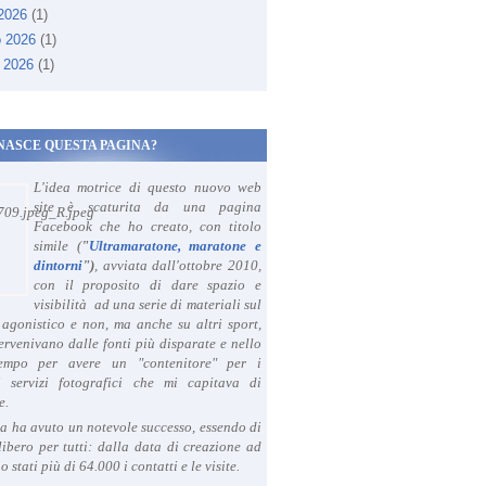
 2026
(1)
o 2026
(1)
 2026
(1)
NASCE QUESTA PAGINA?
L'idea motrice di questo nuovo web
site è scaturita da una pagina
Facebook che ho creato, con titolo
simile (
"
Ultramaratone, maratone e
dintorni
")
, avviata dall'ottobre 2010,
con il proposito di dare spazio e
visibilità ad una serie di materiali sul
agonistico e non, ma anche su altri sport,
ervenivano dalle fonti più disparate e nello
tempo per avere un "contenitore" per i
i servizi fotografici che mi capitava di
e.
a ha avuto un notevole successo, essendo di
libero per tutti: dalla data di creazione ad
o stati più di 64.000 i contatti e le visite.