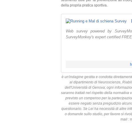
strumento utile per la prevenzione all’inso
della propria pratica sportiva.
Web survey powered by SurveyMon
SurveyMonkey's expert certified FREE
h
è un'indagine gestita e condotta direttament
al dipartimento di Neuroscienze, Riabil
dell'Università di Genova; ogni informazio
saranno trattati nel rispetto della normativa 
previsto un compenso per la partecipazion
essere negato senza pregiudizio alcun
questionario. Se Lei ha necessità di altre i
o domande sullo studio, per favore si rivol
mail :