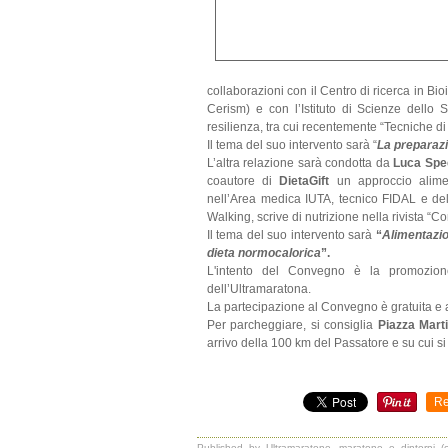
collaborazioni con il Centro di ricerca in B
Cerism) e con l’Istituto di Scienze dello 
resilienza, tra cui recentemente “Tecniche di
Il tema del suo intervento sarà “
La preparazi
L’altra relazione sarà condotta da
Luca Spe
coautore di
DietaGift
un approccio alimen
nell’Area medica IUTA, tecnico FIDAL e dell
Walking, scrive di nutrizione nella rivista “Co
Il tema del suo intervento sarà
“
Alimentazio
dieta normocalorica
”.
L'intento del Convegno è la promozione 
dell’Ultramaratona.
La partecipazione al Convegno è gratuita e a
Per parcheggiare, si consiglia
Piazza Marti
arrivo della 100 km del Passatore e su cui si 
Re
Published by Ultramaratone, maratone e dintorni (