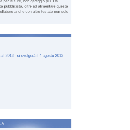
te per leisure, non gareggio più. Da
sta pubblicista, oltre ad alimentare questa
ollaboro anche con altre testate non solo
.
CA