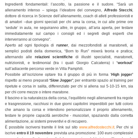
Ingredienti fondamentali: l’ascolto, la passione e il sudore. “Sarà un
allenamento intenso – spiega l’ideatore del convegno,
Alfredo Stecchi
,
dottore di ricerca in Scienze dell’allenamento, coach di atleti professionisti e
di amatori –due giorni speciali per chi ama la corsa, in cui alle prime ore
‘sedute’ in aula, ne seguiranno altre, in gruppo, all’aria aperta, per testare
immediatamente sul campo i consigli ed i segreti degli esperti che
interverranno al convegno”.
Aperto ad ogni tipologia di
runner
, dai mezzofondisti ai maratoneti, ai
semplici podisti della domenica, “Born to Run” mixerà teoria e pratica;
alternando alle
relazioni scientifiche
di illustri specialisti, maratoneti,
nutrizionisti, e testimonial (tra i quali Giorgio Calcaterra) i “
workout
”
sull’adiacente percorso verde in Villa Pamphili.
Possibile all’iscrizione optare tra il gruppo di più in forma ‘
High jogger’
rispetto ai meno preparati
‘Slow Jogger’
; per entrambi spazio al training per
ripetute e corsa in salita, differenziato per chi si allena sui 5-10-15 km, sia
per chi corre mezze o intere maratone.
Il fascino e la naturalezza della corsa, l’equilibrio negli allenamenti tra regole
e trasgressione, racchiusi in due giorni capitolini imperdibili per tutti coloro
che amano la corsa e intendono personalizzare il proprio allenamento,
testare le proprie capacità aerobiche - muscolari, spaziando dalla corretta
alimentazione, ai sistemi preventivi e di recupero.
È possibile iscriversi tramite il link sul sito
www.alfredostecchi.it
. Per chi si
iscrive
entro il 19 novembre
prevista una promozione: 100 euro complessivi