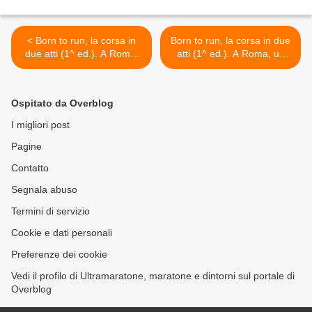
< Born to run, la corsa in
Born to run, la corsa in due
due atti (1^ ed.). A Roma,
atti (1^ ed.). A Roma, un
un convegno teorico-pratico
convegno teorico-pratico
sui sitemi per correre bene
sui sitemi per correre bene
>
Ospitato da Overblog
I migliori post
Pagine
Contatto
Segnala abuso
Termini di servizio
Cookie e dati personali
Preferenze dei cookie
Vedi il profilo di Ultramaratone, maratone e dintorni sul portale di
Overblog