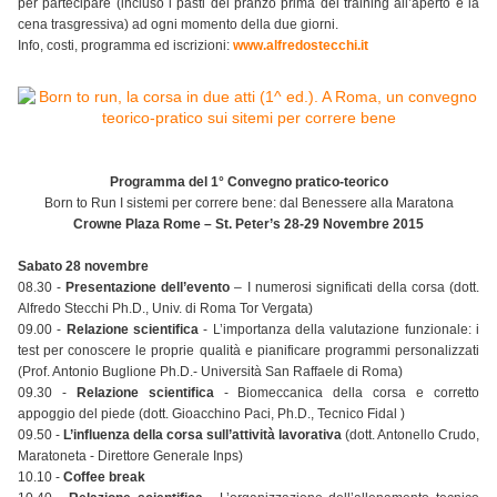
per partecipare (incluso i pasti del pranzo prima del training all’aperto e la
cena trasgressiva) ad ogni momento della due giorni.
Info, costi, programma ed iscrizioni:
www.alfredostecchi.it
Programma del 1° Convegno pratico-teorico
Born to Run I sistemi per correre bene: dal Benessere alla Maratona
Crowne Plaza Rome – St. Peter’s 28-29 Novembre 2015
Sabato 28 novembre
08.30 -
Presentazione dell’evento
– I numerosi significati della corsa (dott.
Alfredo Stecchi Ph.D., Univ. di Roma Tor Vergata)
09.00 -
Relazione scientifica
- L’importanza della valutazione funzionale: i
test per conoscere le proprie qualità e pianificare programmi personalizzati
(Prof. Antonio Buglione Ph.D.- Università San Raffaele di Roma)
09.30 -
Relazione scientifica
- Biomeccanica della corsa e corretto
appoggio del piede (dott. Gioacchino Paci, Ph.D., Tecnico Fidal )
09.50 -
L’influenza della corsa sull’attività lavorativa
(dott. Antonello Crudo,
Maratoneta - Direttore Generale Inps)
10.10 -
Coffee break