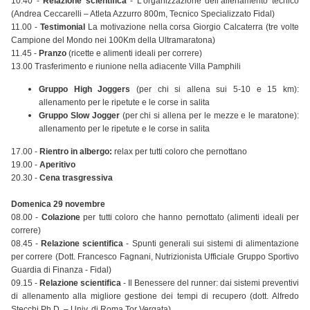
10.40 -
Relazione scientifica
- L’organizzazione dell’allenamento tecnico
(Andrea Ceccarelli – Atleta Azzurro 800m, Tecnico Specializzato Fidal)
11.00 -
Testimonial
La motivazione nella corsa Giorgio Calcaterra (tre volte
Campione del Mondo nei 100Km della Ultramaratona)
11.45 -
Pranzo
(ricette e alimenti ideali per correre)
13.00 Trasferimento e riunione nella adiacente Villa Pamphili
Gruppo High Joggers
(per chi si allena sui 5-10 e 15 km):
allenamento per le ripetute e le corse in salita
Gruppo Slow Jogger
(per chi si allena per le mezze e le maratone):
allenamento per le ripetute e le corse in salita
17.00 -
Rientro in albergo:
relax per tutti coloro che pernottano
19.00 -
Aperitivo
20.30 -
Cena trasgressiva
Domenica 29 novembre
08.00 -
Colazione
per tutti coloro che hanno pernottato (alimenti ideali per
correre)
08.45 -
Relazione scientifica
- Spunti generali sui sistemi di alimentazione
per correre (Dott. Francesco Fagnani, Nutrizionista Ufficiale Gruppo Sportivo
Guardia di Finanza - Fidal)
09.15 -
Relazione scientifica
- Il Benessere del runner: dai sistemi preventivi
di allenamento alla migliore gestione dei tempi di recupero (dott. Alfredo
Stecchi Ph.D. – Univ. di Roma Tor Vergata)