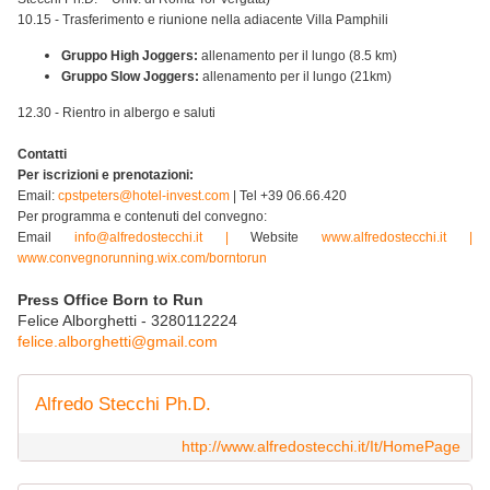
10.15 - Trasferimento e riunione nella adiacente Villa Pamphili
Gruppo High Joggers:
allenamento per il lungo (8.5 km)
Gruppo Slow Joggers:
allenamento per il lungo (21km)
12.30 - Rientro in albergo e saluti
Contatti
Per iscrizioni e prenotazioni:
Email:
cpstpeters@hotel-invest.com
| Tel +39 06.66.420
Per programma e contenuti del convegno:
Email
info@alfredostecchi.it |
Website
www.alfredostecchi.it |
www.convegnorunning.wix.com/borntorun
Press Office Born to Run
Felice Alborghetti - 3280112224
felice.alborghetti@gmail.com
Alfredo Stecchi Ph.D.
http://www.alfredostecchi.it/It/HomePage