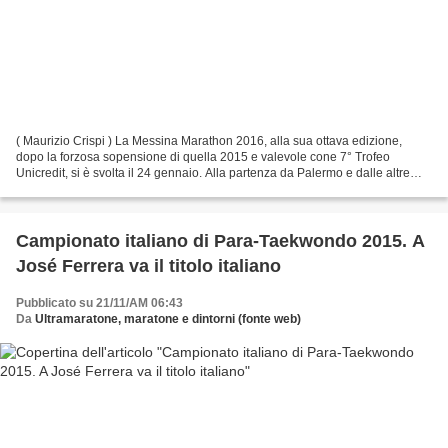
( Maurizio Crispi ) La Messina Marathon 2016, alla sua ottava edizione,
dopo la forzosa sopensione di quella 2015 e valevole cone 7° Trofeo
Unicredit, si è svolta il 24 gennaio. Alla partenza da Palermo e dalle altre
città siciliane pioveva a dirotto...
Campionato italiano di Para-Taekwondo 2015. A
José Ferrera va il titolo italiano
Pubblicato su 21/11/AM 06:43
Da
Ultramaratone, maratone e dintorni (fonte web)