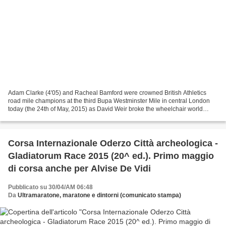
Adam Clarke (4'05) and Racheal Bamford were crowned British Athletics
road mile champions at the third Bupa Westminster Mile in central London
today (the 24th of May, 2015) as David Weir broke the wheelchair world
record for the third year in a row. The...
Corsa Internazionale Oderzo Città archeologica -
Gladiatorum Race 2015 (20^ ed.). Primo maggio
di corsa anche per Alvise De Vidi
Pubblicato su 30/04/AM 06:48
Da
Ultramaratone, maratone e dintorni (comunicato stampa)