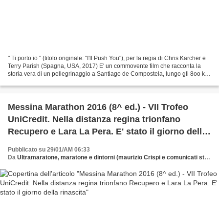
" Ti porto io " (titolo originale: "I'll Push You"), per la regia di Chris Karcher e
Terry Parish (Spagna, USA, 2017) E' un commovente film che racconta la
storia vera di un pellegrinaggio a Santiago de Compostela, lungo gli 8oo km
che si dipanano nel...
Messina Marathon 2016 (8^ ed.) - VII Trofeo
UniCredit. Nella distanza regina trionfano
Recupero e Lara La Pera. E' stato il giorno della
rinascita
Pubblicato su 29/01/AM 06:33
Da
Ultramaratone, maratone e dintorni (maurizio Crispi e comunicati stampa)