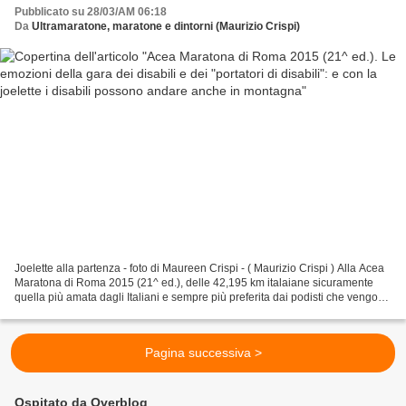
andare anche in montagna
Pubblicato su 28/03/AM 06:18
Da
Ultramaratone, maratone e dintorni (Maurizio Crispi)
Joelette alla partenza - foto di Maureen Crispi - ( Maurizio Crispi ) Alla Acea
Maratona di Roma 2015 (21^ ed.), delle 42,195 km italaiane sicuramente
quella più amata dagli Italiani e sempre più preferita dai podisti che vengono
dall'estero, hanno partecipato...
Pagina successiva >
Ospitato da Overblog