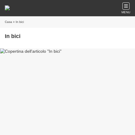
MENU
Casa
» In bici
In bici