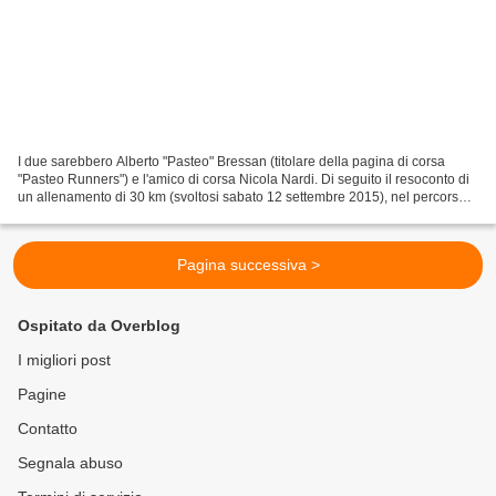
I due sarebbero Alberto "Pasteo" Bressan (titolare della pagina di corsa
"Pasteo Runners") e l'amico di corsa Nicola Nardi. Di seguito il resoconto di
un allenamento di 30 km (svoltosi sabato 12 settembre 2015), nel percorso
di avvicinamento alla Venice...
Pagina successiva >
Ospitato da Overblog
I migliori post
Pagine
Contatto
Segnala abuso