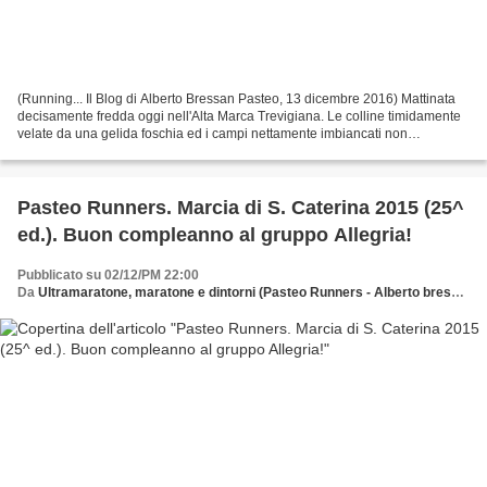
(Running... Il Blog di Alberto Bressan Pasteo, 13 dicembre 2016) Mattinata
decisamente fredda oggi nell'Alta Marca Trevigiana. Le colline timidamente
velate da una gelida foschia ed i campi nettamente imbiancati non
lasciavano dubbi: temperatura sotto...
Pasteo Runners. Marcia di S. Caterina 2015 (25^
ed.). Buon compleanno al gruppo Allegria!
Pubblicato su 02/12/PM 22:00
Da
Ultramaratone, maratone e dintorni (Pasteo Runners - Alberto bressan)