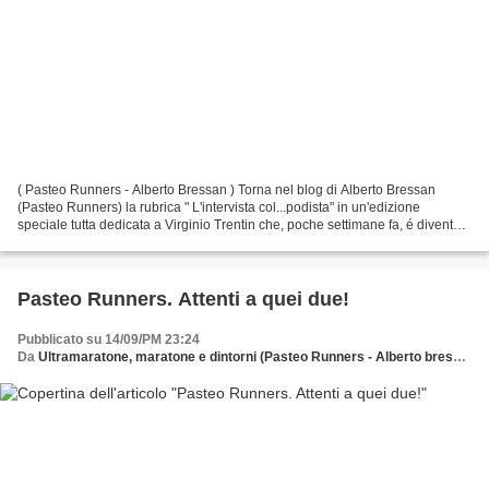
( Pasteo Runners - Alberto Bressan ) Torna nel blog di Alberto Bressan
(Pasteo Runners) la rubrica " L'intervista col...podista" in un'edizione
speciale tutta dedicata a Virginio Trentin che, poche settimane fa, é diventato
Campione del mondo Master di...
Pasteo Runners. Attenti a quei due!
Pubblicato su 14/09/PM 23:24
Da
Ultramaratone, maratone e dintorni (Pasteo Runners - Alberto bressan)