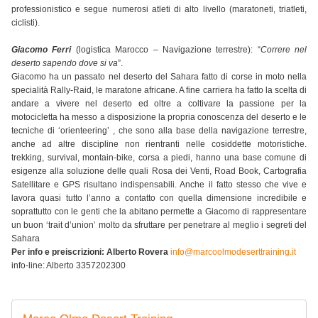
professionistico e segue numerosi atleti di alto livello (maratoneti, triatleti,
ciclisti).
Giacomo Ferri
(logistica Marocco – Navigazione terrestre): “
Correre nel
deserto sapendo dove si va
”.
Giacomo ha un passato nel deserto del Sahara fatto di corse in moto nella
specialità Rally-Raid, le maratone africane. A fine carriera ha fatto la scelta di
andare a vivere nel deserto ed oltre a coltivare la passione per la
motocicletta ha messo a disposizione la propria conoscenza del deserto e le
tecniche di ‘orienteering’ , che sono alla base della navigazione terrestre,
anche ad altre discipline non rientranti nelle cosiddette motoristiche.
trekking, survival, montain-bike, corsa a piedi, hanno una base comune di
esigenze alla soluzione delle quali Rosa dei Venti, Road Book, Cartografia
Satellitare e GPS risultano indispensabili. Anche il fatto stesso che vive e
lavora quasi tutto l’anno a contatto con quella dimensione incredibile e
soprattutto con le genti che la abitano permette a Giacomo di rappresentare
un buon ‘trait d’union’ molto da sfruttare per penetrare al meglio i segreti del
Sahara
Per info e preiscrizioni: Alberto Rovera
info@marcoolmodeserttraining.it
info-line: Alberto 3357202300