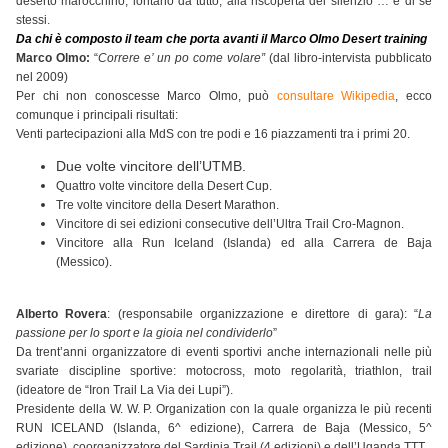
deserto marocchino, lontano da tutto, alla riscoperta del silenzio … e di se
stessi.
Da chi è composto il team che porta avanti il Marco Olmo Desert training
Marco Olmo:
“
Correre e’ un po come volare”
(dal libro-intervista pubblicato
nel 2009)
Per chi non conoscesse Marco Olmo, può
consultare Wikipedia
, ecco
comunque i principali risultati:
Venti partecipazioni alla MdS con tre podi e 16 piazzamenti tra i primi 20.
Due volte vincitore dell’UTMB.
Quattro volte vincitore della Desert Cup.
Tre volte vincitore della Desert Marathon.
Vincitore di sei edizioni consecutive dell’Ultra Trail Cro-Magnon.
Vincitore alla Run Iceland (Islanda) ed alla Carrera de Baja
(Messico).
Alberto Rovera
: (responsabile organizzazione e direttore di gara): “
La
passione per lo sport e la gioia nel condividerlo
”
Da trent’anni organizzatore di eventi sportivi anche internazionali nelle più
svariate discipline sportive: motocross, moto regolarità, triathlon, trail
(ideatore de “Iron Trail La Via dei Lupi”).
Presidente della W. W. P. Organization con la quale organizza le più recenti
RUN ICELAND (Islanda, 6^ edizione), Carrera de Baja (Messico, 5^
edizione), coorganizzatore del Sardinia Trail (4 edizioni) e dell’Uganda TTT.