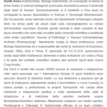
Danilo Azara
(nutrizionista), Biologo nutrizionista, ha conseguito la laurea di
primo livello in scienze biologiche (curriculum biomedico) presso l’università
degli studi di Sassari. Successivamente si è trasferito a Pisa dove ha
conseguito la laurea Specialistica in Scienze e Tecnologie Biomolecolari.
Qui ha lavorato come internato di tesi nel dipartimento di fisiologia cellulare
dove ha preso parte ad alcuni studi sulla neoangiogenesi su cellule
dell’endotelio vascolare. Durante questo periodo è stato coautore di due
lavori scientifici che sono stati accettati dalla comunità scientifica e pubblicati
sulle riviste scientifiche “Journal of Pathology” e “Naunyn Schmiedebergs
Archives Pharmacology”. Attualmente svolge la libera professione come
Biologo Nutrizionista ed è responsabile del centri di nutrizione di Arzachena,
Sassari, Olbia, Ossi e Thiesi. E’ associato all’ A.C.S.I.A.N. (associazione
centro studi delle intolleranze alimentari e della nutrizione con sede a Pisa)
e fa parte del comitato scientifico relativo alla sezione Sport della nuova
Coop Acsian.
Dal 2014 è iscritto alla scuola SANIS (scuola di nutrizione e integrazione
nello sport associata con l’ International Society of sport Nutrition) dove
spiccano docenti di altissimo livello. La sua dedizione e passione per gli
sport di endurance (attualmente pratica Cross-triathlon e cross Country) lo
hanno portato a perfezionare la propria formazione nel campo della
nutrizione e integrazione sportiva e nella valutazione dello stato di
idratazione e di nutrizione dello sportivo mediante esame
Bioimpedenziometrico vettoriale. Attualmente collabora con medici sportivi,
Fisioterapisti e Osteopati. E’ Nutrizionista ufficiale di un team ciclistico