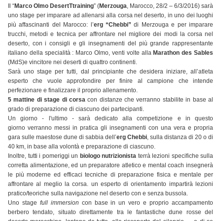
Il “
Marco Olmo DesertTtraining
” (
Merzouga
, Marocco, 28/2 – 6/3/2016) sarà
uno stage per imparare a
d allenarsi alla corsa nel deserto, in uno dei luoghi
più affascinanti del Marocco: l’
erg “Chebbi”
di Merzouga e per imparare
trucchi, metodi e tecnica per affrontare nel migliore dei modi la corsa nel
deserto, con i consigli e gli insegnamenti del più grande rappresentante
italiano della specialità : Marco Olmo, venti volte alla
Marathon des Sables
(MdS)e vincitore nei deserti di quattro continenti.
Sarà uno stage per tutti, dal principiante che desidera iniziare, all’atleta
esperto che vuole approfondire per finire al campione che intende
perfezionare e finalizzare il proprio allenamento.
5 mattine di stage di corsa
con distanze che verranno stabilite in base al
grado di preparazione di ciascuno dei partecipanti.
Un giorno - l'ultimo - sarà dedicato alla competizione e in questo
giorno verranno messi in pratica gli insegnamenti con una vera e propria
gara sulle maestose dune di sabbia dell’
erg Chebbi
, sulla distanza di 20 o di
40 km, in base alla volontà e preparazione di ciascuno.
Inoltre, tutti i pomeriggi un
biologo nutrizionista
terrà lezioni specifiche sulla
corretta alimentazione, ed un preparatore atletico e mental coach insegnerà
le più moderne ed efficaci tecniche di preparazione fisica e mentale per
affrontare al meglio la corsa. un esperto di orientamento impartirà lezioni
pratico/teoriche sulla navigazione nel deserto con e senza bussola.
Uno stage
full immersion
con base in un vero e proprio accampamento
berbero tendato, situato direttamente tra le fantastiche dune rosse del