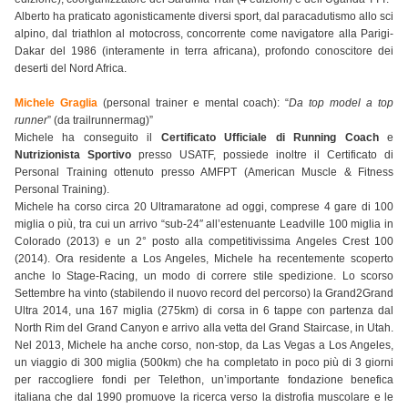
Alberto ha praticato agonisticamente diversi sport, dal paracadutismo allo sci
alpino, dal triathlon al motocross, concorrente come navigatore alla Parigi-
Dakar del 1986 (interamente in terra africana), profondo conoscitore dei
deserti del Nord Africa.
Michele Graglia
(personal trainer e mental coach): “
Da top model a top
runner
” (da trailrunnermag)”
Michele ha conseguito il
Certificato Ufficiale di Running Coach
e
Nutrizionista Sportivo
presso USATF, possiede inoltre il Certificato di
Personal Training ottenuto presso AMFPT (American Muscle & Fitness
Personal Training).
Michele ha corso circa 20 Ultramaratone ad oggi, comprese 4 gare di 100
miglia o più, tra cui un arrivo “sub-24″ all’estenuante Leadville 100 miglia in
Colorado (2013) e un 2° posto alla competitivissima Angeles Crest 100
(2014). Ora residente a Los Angeles, Michele ha recentemente scoperto
anche lo Stage-Racing, un modo di correre stile spedizione. Lo scorso
Settembre ha vinto (stabilendo il nuovo record del percorso) la Grand2Grand
Ultra 2014, una 167 miglia (275km) di corsa in 6 tappe con partenza dal
North Rim del Grand Canyon e arrivo alla vetta del Grand Staircase, in Utah.
Nel 2013, Michele ha anche corso, non-stop, da Las Vegas a Los Angeles,
un viaggio di 300 miglia (500km) che ha completato in poco più di 3 giorni
per raccogliere fondi per Telethon, un’importante fondazione benefica
italiana che dal 1990 promuove la ricerca verso la distrofia muscolare e le