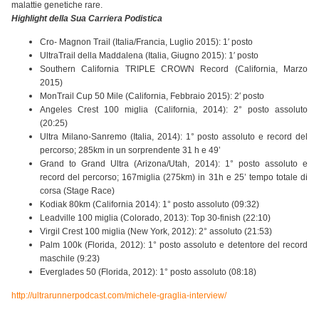
malattie genetiche rare.
Highlight della Sua Carriera Podistica
Cro- Magnon Trail (Italia/Francia, Luglio 2015): 1′ posto
UltraTrail della Maddalena (Italia, Giugno 2015): 1′ posto
Southern California TRIPLE CROWN Record (California, Marzo
2015)
MonTrail Cup 50 Mile (California, Febbraio 2015): 2′ posto
Angeles Crest 100 miglia (California, 2014): 2° posto assoluto
(20:25)
Ultra Milano-Sanremo (Italia, 2014): 1° posto assoluto e record del
percorso; 285km in un sorprendente 31 h e 49’
Grand to Grand Ultra (Arizona/Utah, 2014): 1° posto assoluto e
record del percorso; 167miglia (275km) in 31h e 25’ tempo totale di
corsa (Stage Race)
Kodiak 80km (California 2014): 1° posto assoluto (09:32)
Leadville 100 miglia (Colorado, 2013): Top 30-finish (22:10)
Virgil Crest 100 miglia (New York, 2012): 2° assoluto (21:53)
Palm 100k (Florida, 2012): 1° posto assoluto e detentore del record
maschile (9:23)
Everglades 50 (Florida, 2012): 1° posto assoluto (08:18)
http://ultrarunnerpodcast.com/michele-graglia-interview/