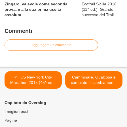
Zingaro, valevole come seconda
prova, e alla sua prima uscita
assoluta
Commenti
Aggiungere un commento
< TCS New York City
Camminare. Qualcosa è
Marathon 2015 (45^ ed.).
cambiato: il cambiamento
Oltre 2000 gli Italiani allo
visto attraverso la stessa
start, con i nostri top runner
settimana nel 2014 e nel
Meucci, Lalli e Incerti
2015. Tanta la strada fatta,
Ospitato da Overblog
ma proprio adesso occorre
essere prudenti >
I migliori post
Pagine