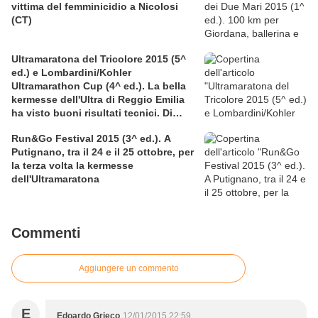
vittima del femminicidio a Nicolosi
(CT)
Ultramaratona del Tricolore 2015 (5^
ed.) e Lombardini/Kohler
Ultramarathon Cup (4^ ed.). La bella
kermesse dell'Ultra di Reggio Emilia
ha visto buoni risultati tecnici. Di
particolare pregio la prestazione sulla
Run&Go Festival 2015 (3^ ed.). A
12 ore di Nicolangelo D'Avanzo
Putignano, tra il 24 e il 25 ottobre, per
la terza volta la kermesse
dell'Ultramaratona
Commenti
Aggiungere un commento
E
Edoardo Grieco
12/01/2015 22:59