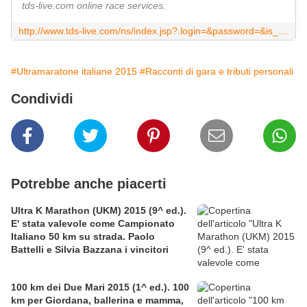
tds-live.com online race services.
http://www.tds-live.com/ns/index.jsp?.login=&password=&is_domenica=-1&nextRaceId=&dpbib=&dpcat=&dpsex=&serviziol=&pageType=1&id=7355&servizio=000&locale=1040
#Ultramaratone italiane 2015
#Racconti di gara e tributi personali
Condividi
Potrebbe anche piacerti
Ultra K Marathon (UKM) 2015 (9^ ed.).
E' stata valevole come Campionato
Italiano 50 km su strada. Paolo
Battelli e Silvia Bazzana i vincitori
100 km dei Due Mari 2015 (1^ ed.). 100
km per Giordana, ballerina e mamma,