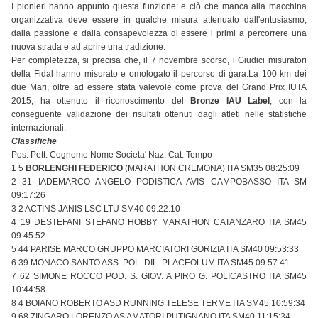
I pionieri hanno appunto questa funzione: e ciò che manca alla macchina
organizzativa deve essere in qualche misura attenuato dall'entusiasmo,
dalla passione e dalla consapevolezza di essere i primi a percorrere una
nuova strada e ad aprire una tradizione.
Per completezza, si precisa che, il 7 novembre scorso, i Giudici misuratori
della Fidal hanno misurato e omologato il percorso di gara.La 100 km dei
due Mari, oltre ad essere stata valevole come prova del Grand Prix IUTA
2015, ha ottenuto il riconoscimento del
Bronze IAU Label
, con la
conseguente validazione dei risultati ottenuti dagli atleti nelle statistiche
internazionali.
Classifiche
Pos. Pett. Cognome Nome Societa' Naz. Cat. Tempo
1 5
BORLENGHI FEDERICO
(MARATHON CREMONA) ITA SM35 08:25:09
2 31 IADEMARCO ANGELO PODISTICA AVIS CAMPOBASSO ITA SM
09:17:26
3 2 ACTINS JANIS LSC LTU SM40 09:22:10
4 19 DESTEFANI STEFANO HOBBY MARATHON CATANZARO ITA SM45
09:45:52
5 44 PARISE MARCO GRUPPO MARCIATORI GORIZIA ITA SM40 09:53:33
6 39 MONACO SANTO ASS. POL. DIL. PLACEOLUM ITA SM45 09:57:41
7 62 SIMONE ROCCO POD. S. GIOV. A PIRO G. POLICASTRO ITA SM45
10:44:58
8 4 BOIANO ROBERTO ASD RUNNING TELESE TERME ITA SM45 10:59:34
9 68 ZINGARO LORENZO AS AMATORI PUTIGNANO ITA SM40 11:15:34