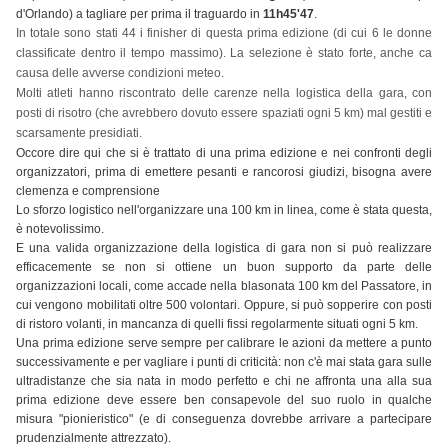
d'Orlando) a tagliare per prima il traguardo in
11h45'47
.
In totale sono stati 44 i finisher di questa prima edizione (di cui 6 le donne
classificate dentro il tempo massimo). La selezione è stato forte, anche ca
causa delle avverse condizioni meteo.
Molti atleti hanno riscontrato delle carenze nella logistica della gara, con
posti di risotro (che avrebbero dovuto essere spaziati ogni 5 km) mal gestiti e
scarsamente presidiati.
Occore dire qui che si è trattato di una prima edizione e nei confronti degli
organizzatori, prima di emettere pesanti e rancorosi giudizi, bisogna avere
clemenza e comprensione
Lo sforzo logistico nell'organizzare una 100 km in linea, come è stata questa,
è notevolissimo.
E una valida organizzazione della logistica di gara non si può realizzare
efficacemente se non si ottiene un buon supporto da parte delle
organizzazioni locali, come accade nella blasonata 100 km del Passatore, in
cui vengono mobilitati oltre 500 volontari. Oppure, si può sopperire con posti
di ristoro volanti, in mancanza di quelli fissi regolarmente situati ogni 5 km.
Una prima edizione serve sempre per calibrare le azioni da mettere a punto
successivamente e per vagliare i punti di criticità: non c'è mai stata gara sulle
ultradistanze che sia nata in modo perfetto e chi ne affronta una alla sua
prima edizione deve essere ben consapevole del suo ruolo in qualche
misura "pionieristico" (e di conseguenza dovrebbe arrivare a partecipare
prudenzialmente attrezzato).