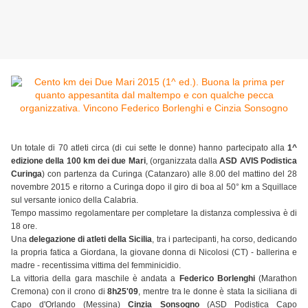
Un totale di 70 atleti circa (di cui sette le donne) hanno partecipato alla
1^
edizione della 100 km dei due Mari
, (organizzata dalla
ASD AVIS Podistica
Curinga
) con partenza da Curinga (Catanzaro) alle 8.00 del mattino del 28
novembre 2015 e ritorno a Curinga dopo il giro di boa al 50° km a Squillace
sul versante ionico della Calabria.
Tempo massimo regolamentare per completare la distanza complessiva è di
18 ore.
Una
delegazione di atleti della Sicilia
, tra i partecipanti, ha corso, dedicando
la propria fatica a Giordana, la giovane donna di Nicolosi (CT) - ballerina e
madre - recentissima vittima del femminicidio.
La vittoria della gara maschile è andata a
Federico Borlenghi
(Marathon
Cremona) con il crono di
8h25'09
, mentre tra le donne è stata la siciliana di
Capo d'Orlando (Messina)
Cinzia Sonsogno
(ASD Podistica Capo