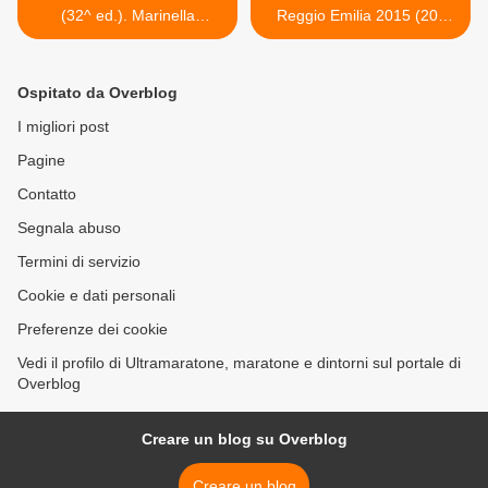
(32^ ed.). Marinella
Reggio Emilia 2015 (20^
Barbagallo ha corso per
ed.). Buon compleanno,
inseguire i suoi sogni
Maratona, alla serata di
gala del 1° dicembre >
Ospitato da Overblog
I migliori post
Pagine
Contatto
Segnala abuso
Termini di servizio
Cookie e dati personali
Preferenze dei cookie
Vedi il profilo di Ultramaratone, maratone e dintorni sul portale di
Overblog
Creare un blog su Overblog
Creare un blog