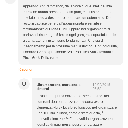
Apprendo, con rammarico, dalla voce di due atleti del mio
team che hanno preso parte alla gara, che i ristori hanno
lasciato molto a desiderare, per usare un eufemismo. Del
resto si capisce bene dall'appassionata e sensibile
testimonianza di Elena Cifali. Eppure nel regolamento si
parlava di ristori ogni 5 km. In ogni gara, ma soprattutto nelle
ultramaratone, i ristori sono fondamentali. Che sia di
insegnamento per le prossime manifestazioni. Con cordialità,
Edoardo Grieco (presidente ASD Podistica San Giovanni a
Piro - Golfo Policastro)
Rispondi
U
Ultramaratone, maratone e
12/02/2015
dintorni
06:58
E' stata una prima edizione e, secondo me, nei
confronti degli organizzatori bisogna avere
clemenza. <br /> Lo sforzo logistico nell'organizzare
una 100 km in linea, come è stata questa, è
notevolissimo. <br /> E una valida organizzazione e
logistica di gara non si possono realizzare