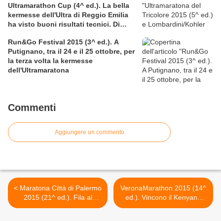
Ultramarathon Cup (4^ ed.). La bella
kermesse dell'Ultra di Reggio Emilia
ha visto buoni risultati tecnici. Di
particolare pregio la prestazione sulla
Run&Go Festival 2015 (3^ ed.). A
12 ore di Nicolangelo D'Avanzo
Putignano, tra il 24 e il 25 ottobre, per
la terza volta la kermesse
dell'Ultramaratona
Commenti
Aggiungere un commento
< Maratona Città di Palermo
VeronaMarathon 2015 (14^
2015 (21^ ed.). Fila al
ed.). Vincono il Kenyano
Marathon Village per il ritiro
Jackson Lokochol e la
dei pettorali. Tutto pronto
croata Nikolina Sustic, ma il