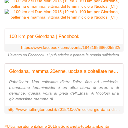
100 Km per Giordana | Facebook
https://www.facebook.com/events/1942188686005532/
L'evento su Facebook: si può aderire e portare la propria solidarietà.
Giordana, mamma 20enne, uccisa a coltellate nella sua auto. Aveva denunciato il convivente per stalking
Pubblicato: Una coltellata dietro l'altra fino ad ucciderla.
L'ennesimo femminicidio è un altra storia di orrori e di
denunce, questa volta ai piedi dell'Etnsa. A Nicolosi una
giovanissima mamma di
http://www.huffingtonpost.it/2015/10/07/nicolosi-giordana-di-stefano-uccisa_n_8256504.html
#Ultramaratone italiane 2015
#Solidarietà-tutela ambiente