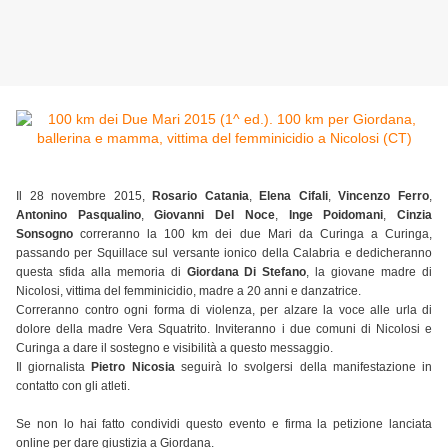
Il 28 novembre 2015,
Rosario Catania
,
Elena Cifali
,
Vincenzo Ferro
,
Antonino Pasqualino
,
Giovanni Del Noce
,
Inge Poidomani
,
Cinzia
Sonsogno
correranno la 100 km dei due Mari da Curinga a Curinga,
passando per Squillace sul versante ionico della Calabria e dedicheranno
questa sfida alla memoria di
Giordana Di Stefano
, la giovane madre di
Nicolosi, vittima del femminicidio, madre a 20 anni e danzatrice.
Correranno contro ogni forma di violenza, per alzare la voce alle urla di
dolore della madre Vera Squatrito. Inviteranno i due comuni di Nicolosi e
Curinga a dare il sostegno e visibilità a questo messaggio.
Il giornalista
Pietro Nicosia
seguirà lo svolgersi della manifestazione in
contatto con gli atleti.
Se non lo hai fatto condividi questo evento e firma la petizione lanciata
online per dare giustizia a Giordana.