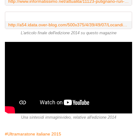
http://www.informatissimo.net/attualita/11123-putignano-run-a-go-festival-di-corsa-nella-zona-industriale-per-24-ore-.html
http://a54.idata.over-blog.com/500x375/4/39/49/07/Locandine-2014/Run-and-Go-Festival-Putignano-2014.jpg
L'articolo finale dell'edizione 2014 su questo magazine
Una sintesidi immaginivideo, relative all'edizione 2014
#Ultramaratone italiane 2015