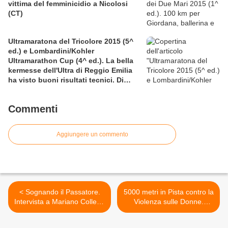
vittima del femminicidio a Nicolosi
(CT)
Ultramaratona del Tricolore 2015 (5^
ed.) e Lombardini/Kohler
Ultramarathon Cup (4^ ed.). La bella
kermesse dell'Ultra di Reggio Emilia
ha visto buoni risultati tecnici. Di
particolare pregio la prestazione sulla
12 ore di Nicolangelo D'Avanzo
Commenti
Aggiungere un commento
< Sognando il Passatore.
5000 metri in Pista contro la
Intervista a Mariano Colletta
Violenza sulle Donne.
che sogna il Passatore
L'evento partecipato ha
lasciato il segno tra