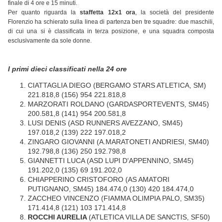
finale di 4 ore e 15 minuti.
Per quanto riguarda la
staffetta 12x1 ora
, la società del presidente
Florenzio ha schierato sulla linea di partenza ben tre squadre: due maschili,
di cui una si è classificata in terza posizione, e una squadra composta
esclusivamente da sole donne.
I primi dieci classificati nella 24 ore
CIATTAGLIA DIEGO (BERGAMO STARS ATLETICA, SM)
221.818,8 (156) 954 221.818,8
MARZORATI ROLDANO (GARDASPORTEVENTS, SM45)
200.581,8 (141) 954 200.581,8
LUSI DENIS (ASD RUNNERS AVEZZANO, SM45)
197.018,2 (139) 222 197.018,2
ZINGARO GIOVANNI (A.MARATONETI ANDRIESI, SM40)
192.798,8 (136) 250 192.798,8
GIANNETTI LUCA (ASD LUPI D'APPENNINO, SM45)
191.202,0 (135) 69 191.202,0
CHIAPPERINO CRISTOFORO (AS AMATORI
PUTIGNANO, SM45) 184.474,0 (130) 420 184.474,0
ZACCHEO VINCENZO (FIAMMA OLIMPIA PALO, SM35)
171.414,8 (121) 103 171.414,8
ROCCHI AURELIA
(ATLETICA VILLA DE SANCTIS, SF50)