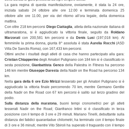
La gara regina di questa manifestazione, ovviamente, è stata la 24 ore,
iniziata sabato 24 ottobre alle ore 12.00 e terminata domenica 25
ottobre alle ore 11.00, per via del ritorno all’ora legale, della domenica
mattina.
Con oltre 218 km percorsi
Diego Ciattaglia
, atleta della nazionale italiana di
ultramaratona, si è aggiudicato la vittoria finale, seguito da
Roldano
Marzorati
con 200,581 km percorsi e da
Denis Lusi
(197,018 km). Al
femminile la prima donna, giunta 8^ assoluta è stata
Aurelia Rocchi
(ASD
Villa De Sanctis Roma), con 167,433 km percorsi.
Ottimi anche i risultati degli atleti di casa che hanno partecipato alla gara:
Cristian Chiapperino
degli Amatori Putignano con 184 km si è classificato in
sesta posizione,
Gianbattista Genco
della Palestra in Fitness ha percorso
146 km mentre
Giuseppe Daresta
della Nadir on the Road ha percorso 134
km.
Nella
gara della 6 ore
Ezio Mirizzi
tesserato per gli Amatori Putignano si è
aggiudicato la vittoria finale percorrendo 70 km, mentre Germano Gentile
della Nadir on the Road con 67 km percorsi è salito sul terzo gradino del
podio.
Sulla distanza della maratona
, buoni tempi cronometrici per gli atleti
tesserati Nadir on the Road; Gianfranco Intini si è classificato in terza
posizione con il tempo di 3 ore e 29 minuti. Mariano Tinelli, debuttante sulla
distanza dei fatidici quarantadue chilometri, ha terminato con il tempo finale
di 3 ore e 36 minuti; mentre Vito Sbiroli ha superato il traguardo con il tempo