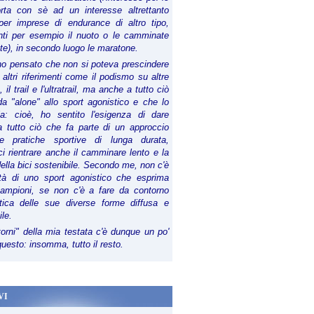
orta con sè ad un interesse altrettanto
per imprese di endurance di altro tipo,
anti per esempio il nuoto o le camminate
te), in secondo luogo le maratone.
ho pensato che non si poteva prescindere
 altri riferimenti come il podismo su altre
 il trail e l'ultratrail, ma anche a tutto ciò
a "alone" allo sport agonistico e che lo
ia: cioè, ho sentito l'esigenza di dare
a tutto ciò che fa parte di un approccio
le pratiche sportive di lunga durata,
i rientrare anche il camminare lento e la
della bici sostenibile. Secondo me, non c'è
lità di uno sport agonistico che esprima
campioni, se non c'è a fare da contorno
tica delle sue diverse forme diffusa e
ile.
torni" della mia testata c'è dunque un po'
 questo: insomma, tutto il resto.
VI