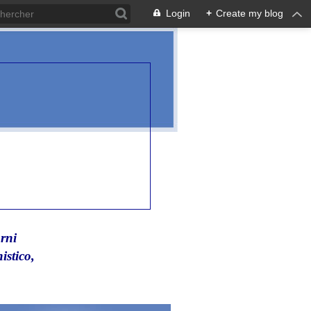
Login
+
Create my blog
rni
istico,