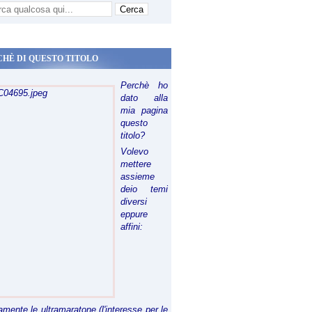
CHÈ DI QUESTO TITOLO
Perchè ho
dato alla
mia pagina
questo
titolo?
Volevo
mettere
assieme
deio temi
diversi
eppure
affini:
riamente le ultramaratone (l'interesse per le