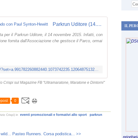
Parkrun Uditore (14.11.2015). Correndo con Paul Synton-Hewitt
IL PER
ta per il Parkrun Uditore, il 14 novembre 2015. Infatti, con
one fornita dall'Associazione che gestisce il Parco, ormai
https://www.facebook.com/media/set/?set=a.991782260882440.1073742235.120648751329133&type=3
izio Crispi sul Magazine FB "Ultramaratone, Maratone e Dintorni"
post
0
eventi promozionali e formativi allo sport
parkrun
zio Crispi)
in
wild...
Pasteo Runners. Corsa podistica... >>
priorita