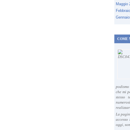
Maggio
Febbrai
Gennaio
COME 
podismo 
che mi p
stesso 
numeros
realizzar
La pagin
accesso 
oggi, son