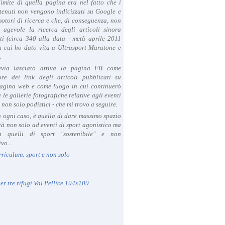
limite di quella pagina era nel fatto che i
tenuti non vengono indicizzati su Google e
 motori di ricerca e che, di conseguenza, non
a agevole la ricerca degli articoli sinora
ti (circa 340 alla data - metà aprile 2011
in cui ho dato vita a Ultrasport Maratone e
.
avia lasciato attiva la pagina FB come
ore dei link degli articoli pubblicati su
agina web e come luogo in cui continuerò
 le gallerie fotografiche relative agli eventi
- non solo podistici - che mi trovo a seguire.
in ogni caso, è quella di dare massimo spazio
ità non solo ad eventi di sport agonistico ma
 quelli di sport "sostenibile" e non
vo...
rriculum: sport e non solo