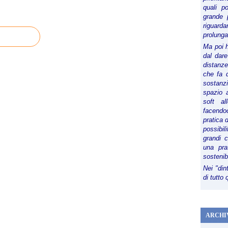
quali p
grande 
riguard
prolunga
Ma poi 
dal dare
distanze,
che fa d
sostanz
spazio 
soft al
facendoc
pratica 
possibi
grandi 
una pra
sostenib
Nei "din
di tutto
ARCHI