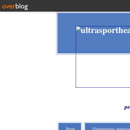
pe
Home
Ultramaratone, maratone