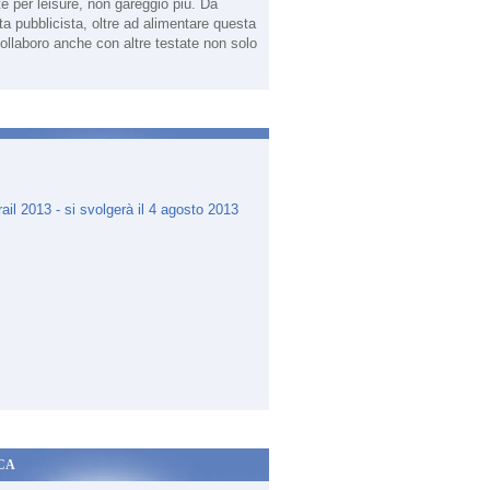
te per leisure, non gareggio più. Da
sta pubblicista, oltre ad alimentare questa
ollaboro anche con altre testate non solo
.
CA