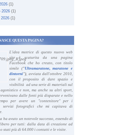
 2026
(1)
o 2026
(1)
 2026
(1)
NASCE QUESTA PAGINA?
L'idea motrice di questo nuovo web
site è scaturita da una pagina
Facebook che ho creato, con titolo
simile (
"
Ultramaratone, maratone e
dintorni
")
, avviata dall'ottobre 2010,
con il proposito di dare spazio e
visibilità ad una serie di materiali sul
agonistico e non, ma anche su altri sport,
ervenivano dalle fonti più disparate e nello
tempo per avere un "contenitore" per i
i servizi fotografici che mi capitava di
e.
a ha avuto un notevole successo, essendo di
libero per tutti: dalla data di creazione ad
o stati più di 64.000 i contatti e le visite.