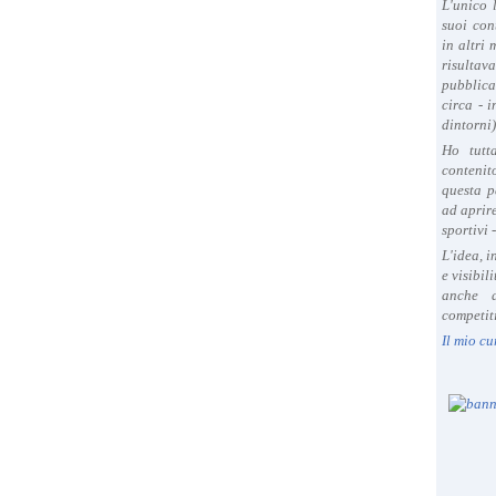
L'unico 
suoi con
in altri
risultav
pubblica
circa - 
dintorni)
Ho tutt
contenit
questa p
ad aprire
sportivi 
L'idea, 
e visibil
anche a
competiti
Il mio cu