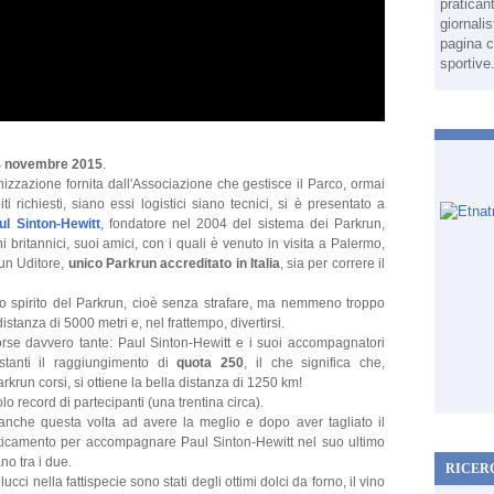
pratican
giornali
pagina c
sportive
4 novembre 2015
.
anizzazione fornita dall'Associazione che gestisce il Parco, ormai
i richiesti, siano essi logistici siano tecnici, si è presentato a
ul Sinton-Hewitt
,
fondatore nel 2004 del sistema dei Parkrun,
i britannici, suoi amici, con i quali è venuto in visita a Palermo,
run Uditore,
unico Parkrun accreditato in Italia
, sia per correre il
o spirito del Parkrun, cioè senza strafare, ma nemmeno troppo
istanza di 5000 metri e, nel frattempo, divertirsi.
orse davvero tante: Paul Sinton-Hewitt e i suoi accompagnatori
testanti il raggiungimento di
quota 250
, il che significa che,
parkrun corsi, si ottiene la bella distanza di 1250 km!
lo record di partecipanti (una trentina circa).
o anche questa volta ad avere la meglio e dopo aver tagliato il
efaticamento per accompagnare Paul Sinton-Hewitt nel suo ultimo
no tra i due.
RICER
allucci nella fattispecie sono stati degli ottimi dolci da forno, il vino