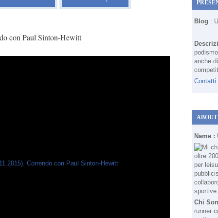
PRESE
Blog
: 
do con Paul Sinton-Hewitt
Descriz
podismo 
anche di
competit
Contatti
ABOUT
Name :
Chi So
runner c