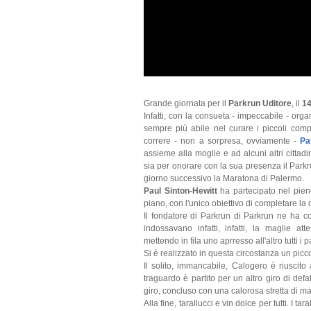
Grande giornata per il
Parkrun Uditore
, il
1
Infatti, con la consueta - impeccabile - org
sempre più abile nel curare i piccoli compit
correre - non a sorpresa, ovviamente -
Pa
assieme alla moglie e ad alcuni altri cittadin
sia per onorare con la sua presenza il Park
giorno successivo la Maratona di Palermo.
Paul Sinton-Hewitt
ha partecipato nel pien
piano, con l'unico obiettivo di completare la d
Il fondatore di Parkrun di Parkrun ne ha c
indossavano infatti, infatti, la maglie at
mettendo in fila uno aprresso all'altro tutti i 
Si è realizzato in questa circostanza un picco
Il solito, immancabile, Calogero è riuscit
traguardo è partito per un altro giro di d
giro, concluso con una calorosa stretta di ma
Alla fine, tarallucci e vin dolce per tutti. I tar