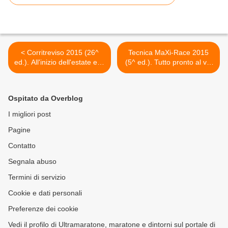
< Corritreviso 2015 (26^
Tecnica MaXi-Race 2015
ed.). All'inizio dell'estate e in
(5^ ed.). Tutto pronto al via
notturna. Un appunamento
per la tre giorni di corsa in
ormai classico, da non
montagna e trail, con
mancare
annesso Campionato del
Ospitato da Overblog
Mondo Trail della IAU >
I migliori post
Pagine
Contatto
Segnala abuso
Termini di servizio
Cookie e dati personali
Preferenze dei cookie
Vedi il profilo di Ultramaratone, maratone e dintorni sul portale di