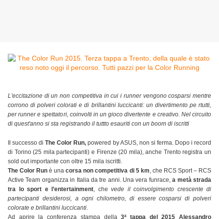
L'eccitazione di un non competitiva in cui i runner vengono cosparsi mentre
corrono di polveri colorati e di brillantini luccicanti: un divertimento pe rtutti,
per runner e spettatori, coinvolti in un gioco divertente e creativo. Nel circuito
di quest'anno si sta registrando il tuttto esauriti con un boom di iscritti
Il successo di
The Color Run,
powered by ASUS, non si ferma. Dopo i record
di Torino (25 mila partecipanti) e Firenze (20 mila), anche Trento registra un
sold out importante con oltre 15 mila iscritti.
The Color Run
è una
corsa non competitiva di 5 km
, che RCS Sport – RCS
Active Team organizza in Italia da tre anni. Una vera funrace,
a metà strada
tra lo sport e l’entertainment
, che
vede il coinvolgimento crescente di
partecipanti desiderosi, a ogni chilometro, di essere cosparsi di polveri
colorate e brillantini luccicanti
.
Ad aprire la conferenza stampa della
3ª tappa del 2015
Alessandro