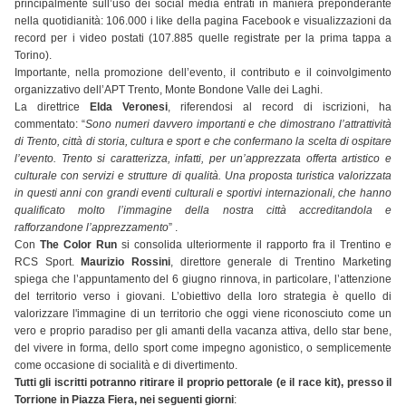
principalmente sull’uso dei social media entrati in maniera preponderante
nella quotidianità: 106.000 i like della pagina Facebook e visualizzazioni da
record per i video postati (107.885 quelle registrate per la prima tappa a
Torino).
Importante, nella promozione dell’evento, il contributo e il coinvolgimento
organizzativo dell’APT Trento, Monte Bondone Valle dei Laghi.
La direttrice
Elda Veronesi
, riferendosi al record di iscrizioni, ha
commentato: “
Sono numeri davvero importanti e che dimostrano l’attrattività
di Trento, città di storia, cultura e sport e che confermano la scelta di ospitare
l’evento. Trento si caratterizza, infatti, per un’apprezzata offerta artistico e
culturale con servizi e strutture di qualità. Una proposta turistica valorizzata
in questi anni con grandi eventi culturali e sportivi internazionali, che hanno
qualificato molto l’immagine della nostra città accreditandola e
rafforzandone l’apprezzamento
” .
Con
The Color Run
si consolida ulteriormente il rapporto fra il Trentino e
RCS Sport.
Maurizio Rossini
, direttore generale di Trentino Marketing
spiega che l’appuntamento del 6 giugno rinnova, in particolare, l’attenzione
del territorio verso i giovani. L’obiettivo della loro strategia è quello di
valorizzare l'immagine di un territorio che oggi viene riconosciuto come un
vero e proprio paradiso per gli amanti della vacanza attiva, dello star bene,
del vivere in forma, dello sport come impegno agonistico, o semplicemente
come occasione di socialità e di divertimento.
Tutti gli iscritti potranno ritirare il proprio pettorale (e il race kit), presso il
Torrione in Piazza Fiera, nei seguenti giorni
: