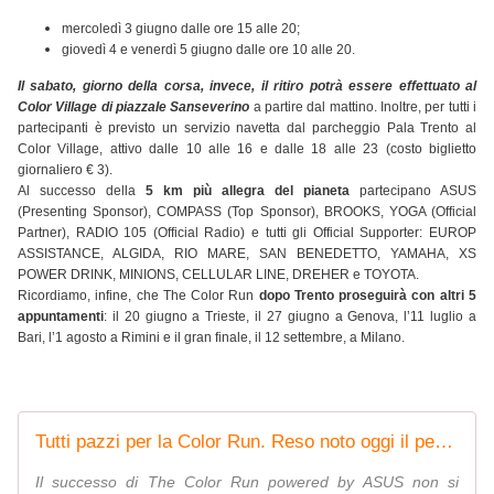
mercoledì 3 giugno dalle ore 15 alle 20;
giovedì 4 e venerdì 5 giugno dalle ore 10 alle 20.
Il sabato, giorno della corsa, invece, il ritiro potrà essere effettuato al
Color Village di piazzale Sanseverino
a partire dal mattino. Inoltre, per tutti i
partecipanti è previsto un servizio navetta dal parcheggio Pala Trento al
Color Village, attivo dalle 10 alle 16 e dalle 18 alle 23 (costo biglietto
giornaliero € 3).
Al successo della
5 km più allegra del pianeta
partecipano ASUS
(Presenting Sponsor), COMPASS (Top Sponsor), BROOKS, YOGA (Official
Partner), RADIO 105 (Official Radio) e tutti gli Official Supporter: EUROP
ASSISTANCE, ALGIDA, RIO MARE, SAN BENEDETTO, YAMAHA, XS
POWER DRINK, MINIONS, CELLULAR LINE, DREHER e TOYOTA.
Ricordiamo, infine, che The Color Run
dopo Trento proseguirà con altri 5
appuntamenti
: il 20 giugno a Trieste, il 27 giugno a Genova, l’11 luglio a
Bari, l’1 agosto a Rimini e il gran finale, il 12 settembre, a Milano.
Tutti pazzi per la Color Run. Reso noto oggi il percorso
Il successo di The Color Run powered by ASUS non si