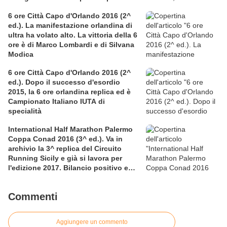
per la solidarietà nella competitiva
6 ore Città Capo d'Orlando 2016 (2^
ed.). La manifestazione orlandina di
ultra ha volato alto. La vittoria della 6
ore è di Marco Lombardi e di Silvana
Modica
6 ore Città Capo d'Orlando 2016 (2^
ed.). Dopo il successo d'esordio
2015, la 6 ore orlandina replica ed è
Campionato Italiano IUTA di
specialità
International Half Marathon Palermo
Coppa Conad 2016 (3^ ed.). Va in
archivio la 3^ replica del Circuito
Running Sicily e già si lavora per
l'edizione 2017. Bilancio positivo e
rettificata in extremis la graduatoria
maschile a squadre
Commenti
Aggiungere un commento