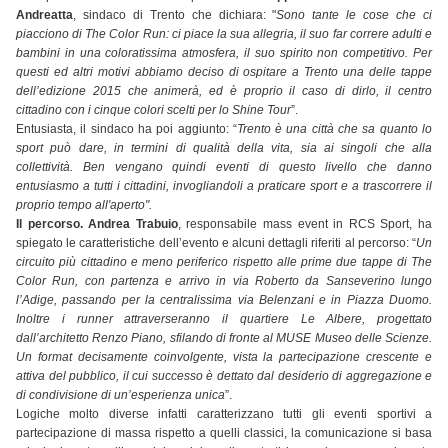
Andreatta
, sindaco di Trento che dichiara: "
Sono tante le cose che ci
piacciono di The Color Run: ci piace la sua allegria, il suo far correre adulti e
bambini in una coloratissima atmosfera, il suo spirito non competitivo. Per
questi ed altri motivi abbiamo deciso di ospitare a Trento una delle tappe
dell’edizione 2015 che animerà, ed è proprio il caso di dirlo, il centro
cittadino con i cinque colori scelti per lo Shine Tour
”.
Entusiasta, il sindaco ha poi aggiunto: “
Trento è una città che sa quanto lo
sport può dare, in termini di qualità della vita, sia ai singoli che alla
collettività. Ben vengano quindi eventi di questo livello che danno
entusiasmo a tutti i cittadini, invogliandoli a praticare sport e a trascorrere il
proprio tempo all'aperto".
Il percorso. Andrea Trabuio
, responsabile mass event in RCS Sport, ha
spiegato le caratteristiche dell’evento e alcuni dettagli riferiti al percorso: “
Un
circuito più cittadino e meno periferico rispetto alle prime due tappe di The
Color Run, con partenza e arrivo in via Roberto da Sanseverino lungo
l’Adige, passando per la centralissima via Belenzani e in Piazza Duomo.
Inoltre i runner attraverseranno il quartiere Le Albere, progettato
dall’architetto Renzo Piano, sfilando di fronte al MUSE Museo delle Scienze.
Un format decisamente coinvolgente, vista la partecipazione crescente e
attiva del pubblico, il cui successo è dettato dal desiderio di aggregazione e
di condivisione di un’esperienza unica
”.
Logiche molto diverse infatti caratterizzano tutti gli eventi sportivi a
partecipazione di massa rispetto a quelli classici, la comunicazione si basa