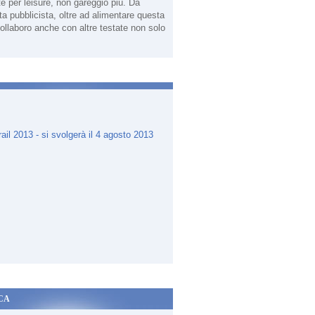
te per leisure, non gareggio più. Da
sta pubblicista, oltre ad alimentare questa
ollaboro anche con altre testate non solo
.
CA