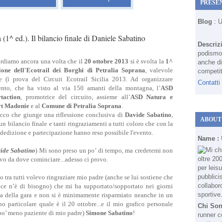
PRESE
Blog
: 
 (1^ ed.). Il bilancio finale di Daniele Sabatino
Descriz
podismo 
rdiamo ancora una volta che il
20 ottobre 2013
si è svolta la
1^
anche di
ione dell'Ecotrail dei Borghi di Petralia Soprana
, valevole
competit
 (ì prova del Circuit Ecotrail Sicilia 2013. Ad organizzare
Contatti
ento, che ha visto al via 150 amanti della montagna, l’
ASD
taction
, promotrice del circuito, assieme all’
ASD Natura e
rt Madonie
e al
Comune di Petralia Soprana
.
cco che giunge una riflessione conclusiva di
Davide Sabatino
,
ABOUT
un bilancio finale e tanti ringraziamenti a tutti coloro che con la
 dedizione e partecipazione hanno reso possibile l'evento.
Name :
ide Sabatino
) Mi sono preso un po’ di tempo, ma credetemi non
vo da dove cominciare...adesso ci provo.
o tra tutti volevo ringraziare mio padre (anche se lui sostiene che
ce n’è di bisogno) che mi ha supportato/sopportato nei giorni
a della gara e non si è minimamente risparmiato neanche in un
no particolare quale è il 20 ottobre...e il mio grafico personale
Chi So
po’ meno paziente di mio padre)
Simone Sabatino
!
runner c