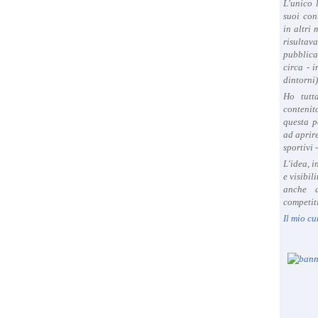
L'unico 
suoi con
in altri
risultav
pubblica
circa - 
dintorni)
Ho tutt
contenit
questa p
ad aprire
sportivi 
L'idea, 
e visibil
anche a
competiti
Il mio cu