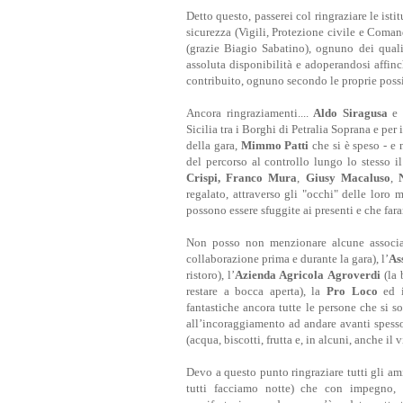
Detto questo, passerei col ringraziare le is
sicurezza (Vigili, Protezione civile e Coman
(grazie Biagio Sabatino), ognuno dei qual
assoluta disponibilità e adoperandosi affinc
contribuito, ognuno secondo le proprie possi
Ancora ringraziamenti....
Aldo Siragusa
e t
Sicilia tra i Borghi di Petralia Soprana e per
della gara,
Mimmo Patti
che si è speso - e 
del percorso al controllo lungo lo stesso i
Crispi, Franco Mura
,
Giusy Macaluso
,
regalato, attraverso gli "occhi" delle loro
possono essere sfuggite ai presenti e che fara
Non posso non menzionare alcune associa
collaborazione prima e durante la gara), l’
As
ristoro), l’
Azienda Agricola Agroverdi
(la 
restare a bocca aperta), la
Pro Loco
ed 
fantastiche ancora tutte le persone che si so
all’incoraggiamento ad andare avanti spesso 
(acqua, biscotti, frutta e, in alcuni, anche il v
Devo a questo punto ringraziare tutti gli ami
tutti facciamo notte) che con impegno, d