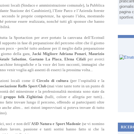
pratican
tituzioni locali (Sindaco e amministrazione comunale), la Pubblica
giornali
dante Stazione dei Carabinieri), l’Ente Parco e l’Azienda foreste
pagina c
i secondo le proprie competenze, ha sposato l’idea, mostrando
sportive
hé potesse essere realizzata, nonché tutti gli sponsor che hanno
bilità.
utta la Sportaction per aver portato la carovana dell’Ecotrail
 il supporto in fase di preparazione del percorso oltre che il giorno
non poco - perché tutto andasse per il meglio dalla preparazione
l giorno della gara,
Jacki Migliore Adriana Ponari
,
Maurizio
Natale Sabatino
,
Gaetano La Placa
,
Elena Cifali
per averci
 macchine fotografiche e la voce dei loro racconti, immagini che
nno venir voglia agli assenti di esserci la prossima volta...
zioni locali come il
Circolo di cultura
(per l’ospitalità e la
sociazione Raffo Sport Club
(mai viste tante torte in un punto di
bontà del minestrone e la professionalità mostrata sono state da
il
gruppo folk Zighirinà
(balli, colore e allegria per tutti)...
no fatte trovare lungo il percorso, offrendo ai partecipanti oltre
anche altro... nei ristori improvvisati si poteva trovare di tutto
ino).
ci, soci e non dell’
ASD Natura e Sport Madonie
(se vi nomino
RICER
uro lavoro, passione e tanti sorrisi hanno fatto si che la