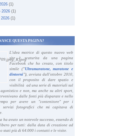
 2026
(1)
o 2026
(1)
 2026
(1)
NASCE QUESTA PAGINA?
L'idea motrice di questo nuovo web
site è scaturita da una pagina
Facebook che ho creato, con titolo
simile (
"
Ultramaratone, maratone e
dintorni
")
, avviata dall'ottobre 2010,
con il proposito di dare spazio e
visibilità ad una serie di materiali sul
agonistico e non, ma anche su altri sport,
ervenivano dalle fonti più disparate e nello
tempo per avere un "contenitore" per i
i servizi fotografici che mi capitava di
e.
a ha avuto un notevole successo, essendo di
libero per tutti: dalla data di creazione ad
o stati più di 64.000 i contatti e le visite.