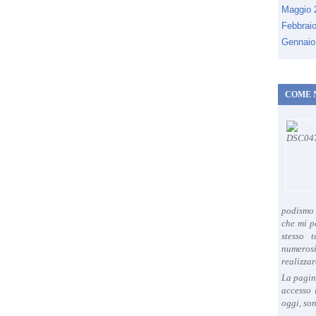
Maggio
Febbrai
Gennaio
COME 
podismo 
che mi p
stesso 
numeros
realizzar
La pagin
accesso 
oggi, son