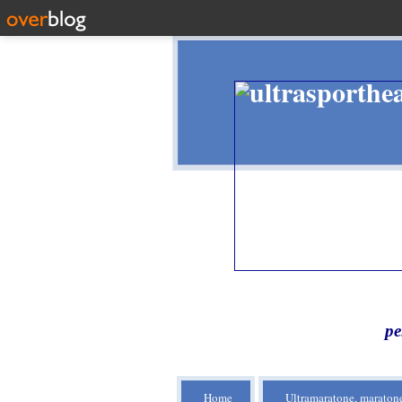
pe
Home
Ultramaratone, maratone