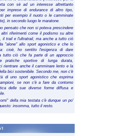
orta con sè ad un interesse altrettanto
per imprese di endurance di altro tipo,
anti per esempio il nuoto o le camminate
te), in secondo luogo le maratone.
ho pensato che non si poteva prescindere
 altri riferimenti come il podismo su altre
 il trail e l'ultratrail, ma anche a tutto ciò
a "alone" allo sport agonistico e che lo
ia: cioè, ho sentito l'esigenza di dare
a tutto ciò che fa parte di un approccio
le pratiche sportive di lunga durata,
i rientrare anche il camminare lento e la
della bici sostenibile. Secondo me, non c'è
lità di uno sport agonistico che esprima
campioni, se non c'è a fare da contorno
tica delle sue diverse forme diffusa e
ile.
torni" della mia testata c'è dunque un po'
 questo: insomma, tutto il resto.
VI