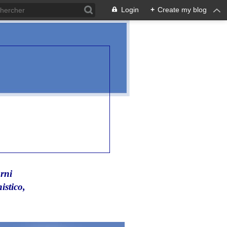
Login
+
Create my blog
rni
istico,