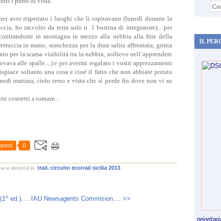
tti i punti di vista.
per aver rispettato i luoghi che li ospitavano (lunedì durante la
uccia, ho raccolto da terra solo n. 1 bustina di integratore)... per
ncontrandomi in montagna in mezzo alla nebbia alla fine della
IL PER
ettuccia in mano, stanchezza per la dura salita affrontata, grinta
to per la scarsa visibilità tra la nebbia, sollievo nell’apprendere
ovava alle spalle....) e per avermi regalato i vostri apprezzamenti
dispiace soltanto una cosa e cioè il fatto che non abbiate potuto
edì mattina, cielo terso e vista che si perde fin dove non vi so
e costretti a tornare...
post
0
trail. circuito ecotrail sicilia 2013
e e dintorni)
in
^ ed.)....
IAU Newsagents Commision.... >>
priorita