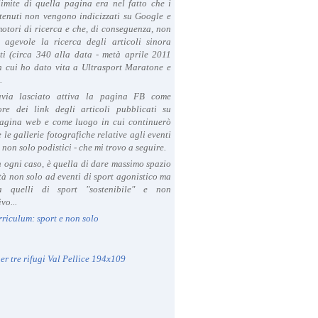
limite di quella pagina era nel fatto che i
tenuti non vengono indicizzati su Google e
 motori di ricerca e che, di conseguenza, non
a agevole la ricerca degli articoli sinora
ti (circa 340 alla data - metà aprile 2011
in cui ho dato vita a Ultrasport Maratone e
.
avia lasciato attiva la pagina FB come
ore dei link degli articoli pubblicati su
agina web e come luogo in cui continuerò
 le gallerie fotografiche relative agli eventi
- non solo podistici - che mi trovo a seguire.
in ogni caso, è quella di dare massimo spazio
ità non solo ad eventi di sport agonistico ma
 quelli di sport "sostenibile" e non
vo...
rriculum: sport e non solo