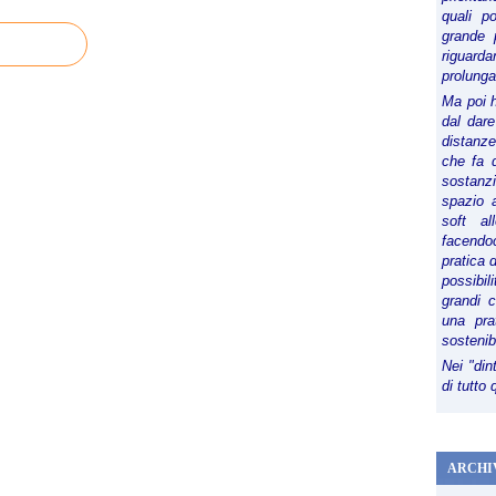
quali p
grande 
riguard
prolunga
Ma poi 
dal dare
distanze,
che fa d
sostanz
spazio 
soft al
facendoc
pratica 
possibi
grandi 
una pra
sostenib
Nei "din
di tutto
ARCHI