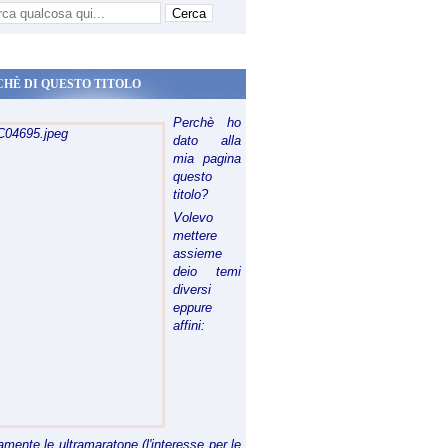
CHÈ DI QUESTO TITOLO
Perchè ho
dato alla
mia pagina
questo
titolo?
Volevo
mettere
assieme
deio temi
diversi
eppure
affini:
riamente le ultramaratone (l'interesse per le