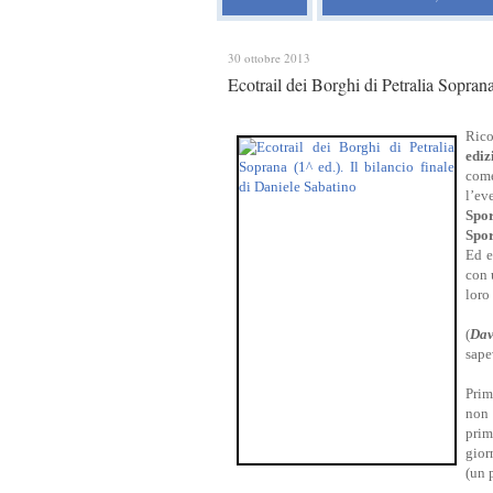
30 ottobre 2013
Ecotrail dei Borghi di Petralia Soprana
Rico
ediz
come
l’ev
Spor
Spo
Ed e
con 
loro
(
Dav
sape
Prim
non 
prim
gior
(un 