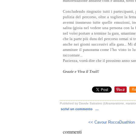
manifestazione andasse com’è andata, sotto tu
Concludendo ringrazio tutti i partecipanti, 
pulizia del percorso, oltre a togliere la fett
avermi trasmesso tutte quelle emozioni, i
salita (gioia nel vedere una persona con la f
nel voler portare a termine la gara, smarrimen
che la parte più dura del percorso ormai si tr
anche nei giorni successivi alla gara... Mi 
ammirare il panorama come l’ho visto io lun
raccontare...
Pazienza, vorrà dire che il prossimo anno saret
Grazie e Viva il Trail!
Re
Published by Davide Sabatino (Ultramaratone, maraton
scrivi un commento
…
<< Cavour RoccaDuathlon (1
commenti