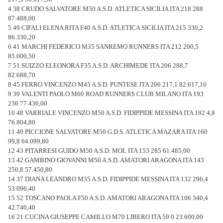
4 38 CRUDO SALVATORE M50 A.S.D. ATLETICA SICILIA ITA 218 288
87.488,00
5 49 CIFALI ELENA RITA F40 A.S.D. ATLETICA SICILIA ITA 215 330,2
86.330,20
6 41 MARCHI FEDERICO M35 SANREMO RUNNERS ITA 212 200,5
85.000,50
7 51 SUIZZO ELEONORA F35 A.S.D. ARCHIMEDE ITA 206 288,7
82.688,70
8 45 FERRO VINCENZO M45 A.S.D. PUNTESE ITA 206 217,1 82.617,10
9 39 VALENTI PAOLO M60 ROAD RUNNERS CLUB MILANO ITA 193
236 77.436,00
10 48 VARRIALE VINCENZO M50 A.S.D. FIDIPPIDE MESSINA ITA 192 4,8
76.804,80
11 40 PICCIONE SALVATORE M50 G.D.S. ATLETICA MAZARA ITA 160
99,8 64.099,80
12 43 PITARRESI GUIDO M50 A.S.D. MOL ITA 153 285 61.485,00
13 42 GAMBINO GIOVANNI M50 A.S.D. AMATORI ARAGONA ITA 143
250,8 57.450,80
14 37 DIANA LEANDRO M35 A.S.D. FIDIPPIDE MESSINA ITA 132 296,4
53.096,40
15 52 TOSCANO PAOLA F50 A.S.D. AMATORI ARAGONA ITA 106 340,4
42.740,40
16 21 CUCINA GIUSEPPE CAMILLO M70 LIBERO ITA 59 0 23.600,00