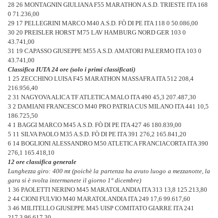
28 26 MONTAGNIN GIULIANA F55 MARATHON A.S.D. TRIESTE ITA 168
0 71.236,00
29 17 PELLEGRINI MARCO M40 A.S.D. FÒ DI PE ITA 118 0 50.086,00
30 20 PREISLER HORST M75 LAV HAMBURG NORD GER 103 0
43.741,00
31 19 CAPASSO GIUSEPPE M55 A.S.D. AMATORI PALERMO ITA 103 0
43.741,00
Classifica IUTA 24 ore (solo i primi classificati)
1 25 ZECCHINO LUISA F45 MARATHON MASSAFRA ITA 512 208,4
216.956,40
2 31 NAGYOVA ALICA TF ATLETICA MALO ITA 490 45,3 207.487,30
3 2 DAMIANI FRANCESCO M40 PRO PATRIA CUS MILANO ITA 441 10,5
186.725,50
4 1 BAGGI MARCO M45 A.S.D. FÒ DI PE ITA 427 46 180.839,00
5 11 SILVA PAOLO M35 A.S.D. FÒ DI PE ITA 391 276,2 165.841,20
6 14 BOGLIONI ALESSANDRO M50 ATLETICA FRANCIACORTA ITA 390
276,1 165.418,10
12 ore classifica generale
Lunghezza giro: 400 mt (poichè la partenza ha avuto luogo a mezzanotte, la
gara si è svolta intermanete il giorno 1° dicembre)
1 36 PAOLETTI NERINO M45 MARATOLANDIA ITA 313 13,8 125.213,80
2 44 CIONI FULVIO M40 MARATOLANDIA ITA 249 17,6 99.617,60
3 46 MILITELLO GIUSEPPE M45 UISP COMITATO GIARRE ITA 241
217,3 96.617,30