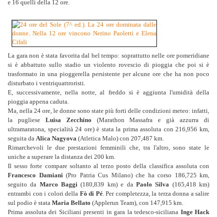
e 16 quelli della 12 ore.
La gara non è stata favorita dal bel tempo: soprattutto nelle ore pomeridiane
si è abbattuto sullo stadio un violento rovescio di pioggia che poi si è
trasformato in una pioggerella persistente per alcune ore che ha non poco
disturbato i ventriquattroristi.
E, successivamente, nella notte, al freddo si è aggiunta l'umidità della
pioggia appena caduta.
Ma, nella 24 ore, le donne sono state più forti delle condizioni meteo: infatti,
la pugliese
Luisa Zecchino
(Marathon Massafra e già azzurra di
ultramaratona, specialità 24 ore) è stata la prima assoluta con 216,956 km,
seguita da
Alica Nagyova
(Atletica Malo) con 207,487 km.
Rimarchevoli le due prestazioni femminili che, tra l'altro, sono state le
uniche a superare la distanza dei 200 km.
Il sesso forte compare soltanto al terzo posto della classifica assoluta con
Francesco Damiani
(Pro Patria Cus Milano) che ha corso 186,725 km,
seguito da
Marco Baggi
(180,839 km) e da
Paolo Silva
(165,418 km)
entrambi con i colori della
Fò di Pé
. Per completezza, la terza donna a salire
sul podio è stata
Maria Bellato
(Applerun Team), con 147,915 km.
Prima assoluta dei Siciliani presenti in gara la tedesco-siciliana
Inge Hack