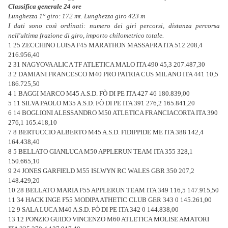
Classifica generale 24 ore
Lunghezza 1° giro: 172 mt.
Lunghezza giro 423 m
I dati sono così ordinati: numero dei giri percorsi, distanza percorsa
nell'ultima frazione di giro, importo chilometrico totale.
1 25 ZECCHINO LUISA F45 MARATHON MASSAFRA ITA 512 208,4
216.956,40
2 31 NAGYOVA ALICA TF ATLETICA MALO ITA 490 45,3 207.487,30
3 2 DAMIANI FRANCESCO M40 PRO PATRIA CUS MILANO ITA 441 10,5
186.725,50
4 1 BAGGI MARCO M45 A.S.D. FÒ DI PE ITA 427 46 180.839,00
5 11 SILVA PAOLO M35 A.S.D. FÒ DI PE ITA 391 276,2 165.841,20
6 14 BOGLIONI ALESSANDRO M50 ATLETICA FRANCIACORTA ITA 390
276,1 165.418,10
7 8 BERTUCCIO ALBERTO M45 A.S.D. FIDIPPIDE ME ITA 388 142,4
164.438,40
8 5 BELLATO GIANLUCA M50 APPLERUN TEAM ITA 355 328,1
150.665,10
9 24 JONES GARFIELD M55 ISLWYN RC WALES GBR 350 207,2
148.429,20
10 28 BELLATO MARIA F55 APPLERUN TEAM ITA 349 116,5 147.915,50
11 34 HACK INGE F55 MODIPA ATHETIC CLUB GER 343 0 145.261,00
12 9 SALA LUCA M40 A.S.D. FÒ DI PE ITA 342 0 144.838,00
13 12 PONZIO GUIDO VINCENZO M60 ATLETICA MOLISE AMATORI