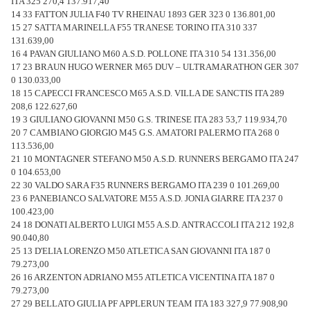
ITA 325 270,4 137.917,40
14 33 FATTON JULIA F40 TV RHEINAU 1893 GER 323 0 136.801,00
15 27 SATTA MARINELLA F55 TRANESE TORINO ITA 310 337
131.639,00
16 4 PAVAN GIULIANO M60 A.S.D. POLLONE ITA 310 54 131.356,00
17 23 BRAUN HUGO WERNER M65 DUV – ULTRAMARATHON GER 307
0 130.033,00
18 15 CAPECCI FRANCESCO M65 A.S.D. VILLA DE SANCTIS ITA 289
208,6 122.627,60
19 3 GIULIANO GIOVANNI M50 G.S. TRINESE ITA 283 53,7 119.934,70
20 7 CAMBIANO GIORGIO M45 G.S. AMATORI PALERMO ITA 268 0
113.536,00
21 10 MONTAGNER STEFANO M50 A.S.D. RUNNERS BERGAMO ITA 247
0 104.653,00
22 30 VALDO SARA F35 RUNNERS BERGAMO ITA 239 0 101.269,00
23 6 PANEBIANCO SALVATORE M55 A.S.D. JONIA GIARRE ITA 237 0
100.423,00
24 18 DONATI ALBERTO LUIGI M55 A.S.D. ANTRACCOLI ITA 212 192,8
90.040,80
25 13 D'ELIA LORENZO M50 ATLETICA SAN GIOVANNI ITA 187 0
79.273,00
26 16 ARZENTON ADRIANO M55 ATLETICA VICENTINA ITA 187 0
79.273,00
27 29 BELLATO GIULIA PF APPLERUN TEAM ITA 183 327,9 77.908,90