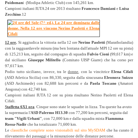
Poidoman
i (Modipa Athletic Club) con 145,261 km.
Campioni italiani IUTA 24 ore 2013 risultano
Francesco Damiani
e
Luisa
Zecchino
.12
12 ore
.
Si aggiudica la vittoria nella 12 ore
Nerino Paoletti
(Maratholandia)
con la ragguardavele misura (ma ben lontana dall'attuale MPI 12 ore su pista)
di 125,213 km, seguito dal compagno di squadra
Fulvio Cioni
(99,617 km) e
dal siciliano
Giuseppe Militello
(Comitato UISP Giarre) che ha corso per
97,617 km.
Podio tutto siciliano, invece, tra le
donne
, con la vincitrice
Elena Cifali
(ASD Atletica Sicilia) con 86,330, seguita dalla siracusana
Eleonora Suizzo
(ASD Archimede) con 82,688 km percorsi e da
Paola Toscano
(Amatori
Aragona) con 42,740 km.
Campioni italiani IUTA 12 ore su pista risultano Nerino Paoletti ed Elena
Cifali.
Staffetta 6X1 ora
. Cinque sono state le squadre in lizza. Tra queste ha avuto
la supremazia l'
ASD Palermo H13.30
con 77,200 km percorsi, seguita dal
team "Vigili Urbani"
, con 72,000 km e dalla squadra mista
Fiammma
Rossa-Nadir
che ha totalizzato 71,600 km.
Le
classifiche complete sono visionabili sul sito MySDAM
che ha curato il
rilevamento dei passaggi e la misurazione delle distanze percorse.