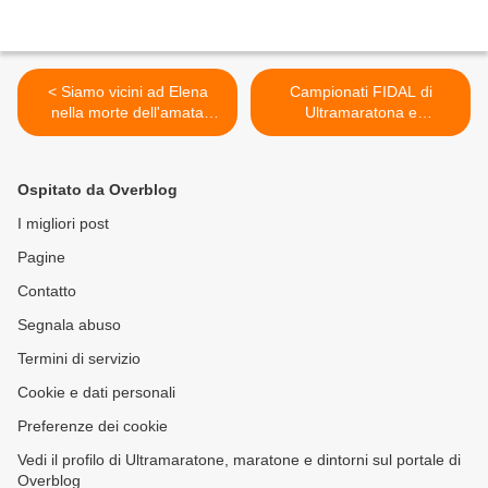
< Siamo vicini ad Elena
Campionati FIDAL di
nella morte dell'amata
Ultramaratona e
nonna Giuseppa
Campionati Italiani IUTA:
operare perchè
acquisiscano valore e
Ospitato da Overblog
autorevolezza >
I migliori post
Pagine
Contatto
Segnala abuso
Termini di servizio
Cookie e dati personali
Preferenze dei cookie
Vedi il profilo di Ultramaratone, maratone e dintorni sul portale di
Overblog