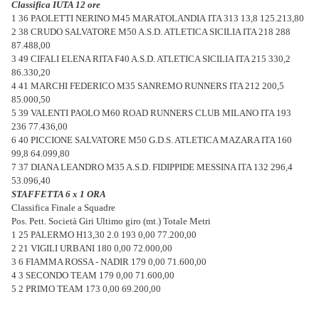
Classifica IUTA 12 ore
1 36 PAOLETTI NERINO M45 MARATOLANDIA ITA 313 13,8 125.213,80
2 38 CRUDO SALVATORE M50 A.S.D. ATLETICA SICILIA ITA 218 288
87.488,00
3 49 CIFALI ELENA RITA F40 A.S.D. ATLETICA SICILIA ITA 215 330,2
86.330,20
4 41 MARCHI FEDERICO M35 SANREMO RUNNERS ITA 212 200,5
85.000,50
5 39 VALENTI PAOLO M60 ROAD RUNNERS CLUB MILANO ITA 193
236 77.436,00
6 40 PICCIONE SALVATORE M50 G.D.S. ATLETICA MAZARA ITA 160
99,8 64.099,80
7 37 DIANA LEANDRO M35 A.S.D. FIDIPPIDE MESSINA ITA 132 296,4
53.096,40
STAFFETTA 6 x 1 ORA
Classifica Finale a Squadre
Pos. Pett. Società Giri Ultimo giro (mt.) Totale Metri
1 25 PALERMO H13,30 2.0 193 0,00 77.200,00
2 21 VIGILI URBANI 180 0,00 72.000,00
3 6 FIAMMA ROSSA - NADIR 179 0,00 71.600,00
4 3 SECONDO TEAM 179 0,00 71.600,00
5 2 PRIMO TEAM 173 0,00 69.200,00