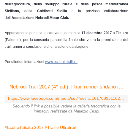
dell’agricoltura, dello sviluppo rurale e della pesca mediterranea
Siciliana, 
della
 Coldiretti Sicilia
 e la preziosa collaborazione 
dell’
Associazione Nebrodi Motor Club.
Appuntamento per tutta la carovana, domenica 
17 dicembre 2017
 a Ficuzza 
(Palermo), per la consueta passerella finale che vedrà la premiazione dei 
trail runner a conclusione di una splendida stagione. 
Per ulteriori informazioni 
www.ecotrailsicilia.it
Nebrodi Trail 2017 (4^ ed.). I trail runner sfidano i Nebrodi | Facebook
https://www.facebook.com/media/set/?set=a.1617689511625042.1073742353.120648751329133&type=3
Seguendo il link è possibile vedere la galleria fotografica con le
immagini realizzate da Maurizio Crispi
#Ecotrail Sicilia 2017
#Trail e Ultratrail