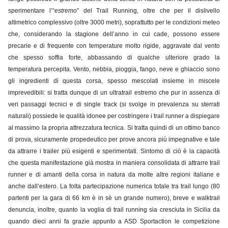
sperimentare l’“
estremo
” del Trail Running, oltre che per il dislivello 
altimetrico complessivo (oltre 3000 metri), soprattutto per le condizioni meteo 
che, considerando la stagione dell’anno in cui cade, possono essere 
precarie e di frequente con temperature molto rigide, aggravate dal vento 
che spesso soffia forte, abbassando di qualche ulteriore grado la 
temperatura percepita. Vento, nebbia, pioggia, fango, neve e ghiaccio sono 
gli ingredienti di questa corsa, spesso mescolati insieme in miscele 
imprevedibili: si tratta dunque di un ultratrail estremo che pur in assenza di 
veri passaggi tecnici e di single track (si svolge in prevalenza su sterrati 
naturali) possiede le qualità idonee per costringere i trail runner a dispiegare 
al massimo la propria attrezzatura tecnica. Si tratta quindi di un ottimo banco 
di prova, sicuramente propedeutico per prove ancora più impegnative e tale 
da attrarre i trailer più esigenti e sperimentati. Sintomo di ciò è la capacità 
che questa manifestazione già mostra in maniera consolidata di attrarre trail 
runner e di amanti della corsa in natura da molte altre regioni italiane e 
anche dall’estero. La folta partecipazione numerica totale tra trail lungo (80 
partenti per la gara di 66 km è in sè un grande numero), breve e walktrail 
denuncia, inoltre, quanto la voglia di trail running sia cresciuta in Sicilia da 
quando dieci anni fa grazie appunto a ASD Sportaction le competizione 