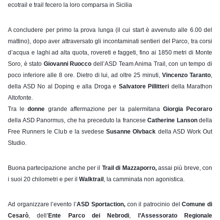
ecotrail e trail fecero la loro comparsa in Sicilia
A concludere per primo la prova lunga (il cui start è avvenuto alle 6.00 del 
mattino), dopo aver attraversato gli incontaminati sentieri del Parco, tra corsi 
d’acqua e laghi ad alta quota, rovereti e faggeti, fino ai 1850 metri di Monte 
Soro, è stato 
Giovanni Ruocco
 dell’ASD Team Anima Trail, con un tempo di 
poco inferiore alle 8 ore. Dietro di lui, ad oltre 25 minuti, 
Vincenzo Taranto
, 
della ASD No al Doping e alla Droga e 
Salvatore Pillitteri
 della Marathon 
Altofonte.
Tra le 
donne
 grande affermazione per la palermitana 
Giorgia Pecoraro
della ASD Panormus, che ha preceduto la francese 
Catherine Lanson
 della 
Free Runners le Club e la svedese 
Susanne Olvback
 della ASD Work Out 
Studio. 
Buona partecipazione anche per il 
Trail di Mazzaporro,
 assai più breve, con 
i suoi 20 chilometri e per il 
Walktrail
, la camminata non agonistica.
Ad organizzare l’evento l’
ASD Sportaction, 
con il patrocinio del 
Comune di 
Cesarò
, dell’
Ente Parco dei Nebrodi
, 
l’Assessorato Regionale 