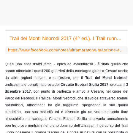
Trail dei Monti Nebrodi 2017 (4^ ed.). I Trail runner hanno sfidato i Nebrodi tra fango, neve e ghiaccio
https://www.facebook.com/notes/ultramaratone-maratone-e-dintorni/trail-dei-monti-nebrodi-2017-4-ed-i-trail-runner-hanno-sfidato-i-nebrodi-tra-fan/1697414863622173/
Quasi una sfida d’altri tempi - epica ed avventurosa - è stata quella che 
hanno affrontato i quasi 200 guerrieri della montagna giunti a Cesarò anche 
da altre regioni italiane e dall'estero, per il 
Trail dei Monti Nebrodi
, 
undicesima e penultima prova del 
Circuito Ecotrail Sicilia 2017
, svoltasi il 
3 
dicembre 2017
, con punto di partenza e arrivo a Cesarò, nel cuore del 
Parco dei Nebrodi. Il Trail dei Monti Nebrodi, che si svolge attraverso scenari 
naturalistici, affascinanti ha già raggiunto, spegnendo la sua quarta 
candelina, una sua maturità ed è divenuto già un vero e proprio fiore 
all'occhiello nel variegato Circuito Ecotrail Sicilia che vanta annualmente 
ben tre prove rientranti nel pieno dominio dell’Ultratrail. Il percorso del Trail 
lungo possiede il grande fascino della corsa in natura con la possibilità di 