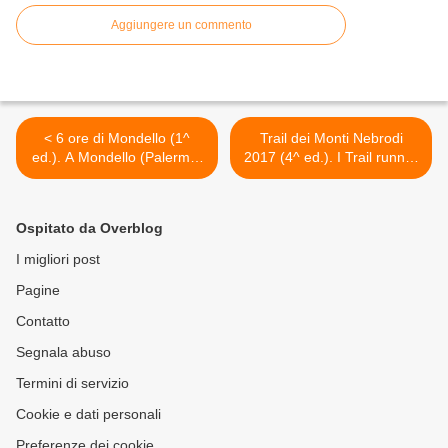
Aggiungere un commento
< 6 ore di Mondello (1^
Trail dei Monti Nebrodi
ed.). A Mondello (Palermo)
2017 (4^ ed.). I Trail runner
si corre ultra nel giorno
hanno sfidato i Nebrodi tra
dell'Immacolata. Grazie a
fango, neve e ghiaccio >
ASD Palermo Running
Ospitato da Overblog
I migliori post
Pagine
Contatto
Segnala abuso
Termini di servizio
Cookie e dati personali
Preferenze dei cookie