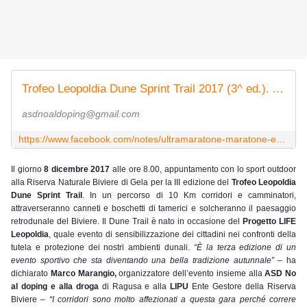
Trofeo Leopoldia Dune Sprint Trail 2017 (3^ ed.). Appuntameno con lo sport in natura l'8 dicembre 2017 RNO Biviere di Gela
asdnoaldoping@gmail.com
https://www.facebook.com/notes/ultramaratone-maratone-e-dintorni/trofeo-leopoldia-dune-sprint-trail-2017-3-ed-appuntameno-con-lo-sport-in-natura-/1696390807057912/
Il giorno 
8 dicembre 2017
 alle ore 8.00, appuntamento con lo sport outdoor 
alla Riserva Naturale Biviere di Gela per la III edizione del 
Trofeo Leopoldia 
Dune Sprint Trail
. In un percorso di 10 Km corridori e camminatori, 
attraverseranno canneti e boschetti di tamerici e solcheranno il paesaggio 
retrodunale del Biviere. Il Dune Trail è nato in occasione del 
Progetto LIFE 
Leopoldia
, quale evento di sensibilizzazione dei cittadini nei confronti della 
tutela e protezione dei nostri ambienti dunali. 
“È la terza edizione di un 
evento sportivo che sta diventando una bella tradizione autunnale” 
– ha 
dichiarato 
Marco Marangio,
 organizzatore dell’evento insieme alla 
ASD No 
al doping e alla droga
 di Ragusa e alla 
LIPU
 Ente Gestore della Riserva 
Biviere – 
“I corridori sono molto affezionati a questa gara perché correre 