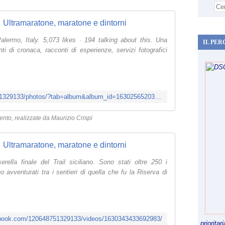
Ultramaratone, maratone e dintorni
alermo, Italy. 5,073 likes · 194 talking about this. Una
IL PER
i di cronaca, racconti di esperienze, servizi fotografici
https://www.facebook.com/120648751329133/photos/?tab=album&album_id=1630256520368341
vento, realizzate da Maurizio Crispi
Ultramaratone, maratone e dintorni
ella finale del Trail siciliano. Sono stati oltre 250 i
 avventurati tra i sentieri di quella che fu la Riserva di
ebook.com/120648751329133/videos/1630343433692983/
priorita