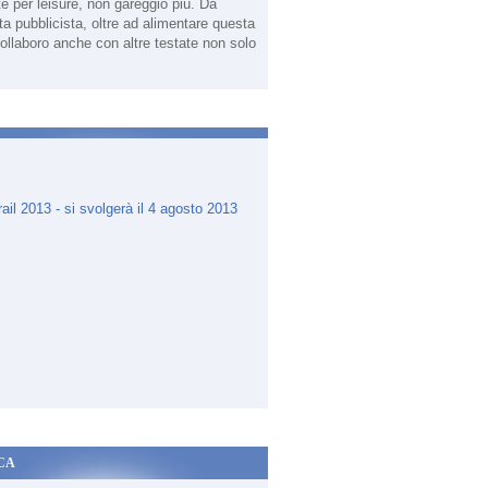
te per leisure, non gareggio più. Da
sta pubblicista, oltre ad alimentare questa
ollaboro anche con altre testate non solo
.
CA