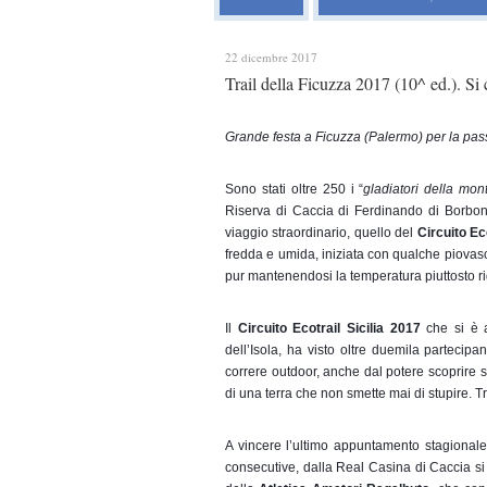
22 dicembre 2017
Trail della Ficuzza 2017 (10^ ed.). Si 
Grande festa a Ficuzza (Palermo) per la passer
Sono stati oltre 250 i “
gladiatori della mo
Riserva di Caccia di Ferdinando di Borbone
viaggio straordinario, quello del 
Circuito Ec
fredda e umida, iniziata con qualche piovas
pur mantenendosi la temperatura piuttosto ri
Il 
Circuito Ecotrail Sicilia 2017
 che si è a
dell’Isola, ha visto oltre duemila partecipanti,
correre outdoor, anche dal potere scoprire sco
di una terra che non smette mai di stupire. Tr
A vincere l’ultimo appuntamento stagionale
consecutive, dalla Real Casina di Caccia si i