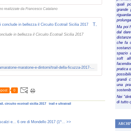
quali p
eo realizzate da Francesco Catalano
grande 
riguard
prolunga
Trail della Ficuzza 2017 (10^ ed.). Si conclude in bellezza il Circuito Ecotrail Sicilia 2017
Ma poi 
dal dare
nclude in bellezza il Circuito Ecotrail Sicilia 2017
distanze,
che fa d
sostanz
spazio 
soft al
facendoc
https://www.facebook.com/notes/ultramaratone-maratone-e-dintorni/trail-della-ficuzza-2017-10-ed-si-conclude-in-bellezza-il-circuito-ecotrail-sici/1709701369060189/
pratica 
possibi
grandi 
una pra
sostenib
post
0
Nei "din
di tutto
ail. circuito ecotrail sicilia 2017
trail e ultratrail
calzi e...
6 ore di Mondello 2017 (1^... >>
ARCHI