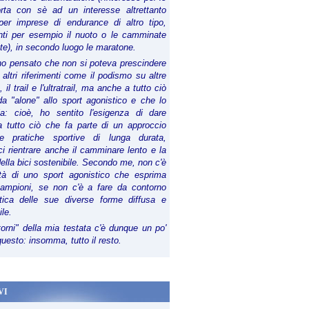
orta con sè ad un interesse altrettanto
per imprese di endurance di altro tipo,
anti per esempio il nuoto o le camminate
te), in secondo luogo le maratone.
ho pensato che non si poteva prescindere
 altri riferimenti come il podismo su altre
 il trail e l'ultratrail, ma anche a tutto ciò
a "alone" allo sport agonistico e che lo
ia: cioè, ho sentito l'esigenza di dare
a tutto ciò che fa parte di un approccio
le pratiche sportive di lunga durata,
i rientrare anche il camminare lento e la
della bici sostenibile. Secondo me, non c'è
lità di uno sport agonistico che esprima
campioni, se non c'è a fare da contorno
tica delle sue diverse forme diffusa e
ile.
torni" della mia testata c'è dunque un po'
 questo: insomma, tutto il resto.
VI