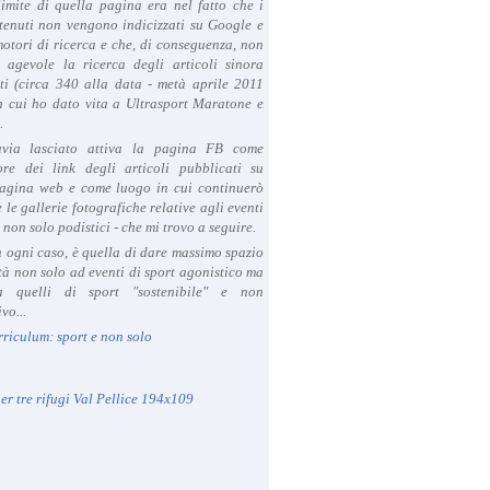
limite di quella pagina era nel fatto che i
tenuti non vengono indicizzati su Google e
 motori di ricerca e che, di conseguenza, non
a agevole la ricerca degli articoli sinora
ti (circa 340 alla data - metà aprile 2011
in cui ho dato vita a Ultrasport Maratone e
.
avia lasciato attiva la pagina FB come
ore dei link degli articoli pubblicati su
agina web e come luogo in cui continuerò
 le gallerie fotografiche relative agli eventi
- non solo podistici - che mi trovo a seguire.
in ogni caso, è quella di dare massimo spazio
ità non solo ad eventi di sport agonistico ma
 quelli di sport "sostenibile" e non
vo...
rriculum: sport e non solo