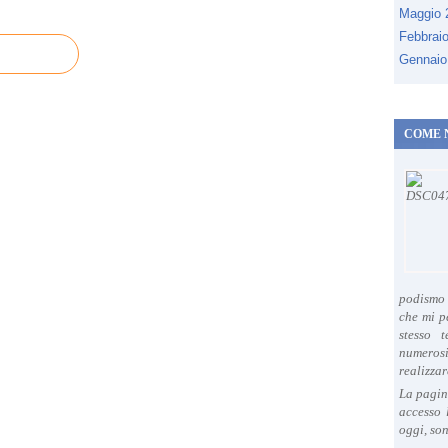
Maggio
Febbrai
Gennaio
COME 
podismo 
che mi p
stesso 
numeros
realizzar
La pagin
accesso 
oggi, son