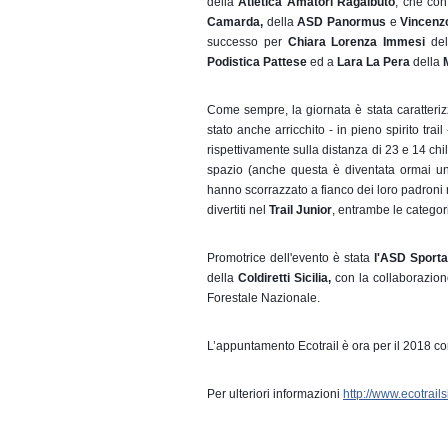
della 
Atletica Amatori Ragalbuto
, che con
Camarda,
 della 
ASD Panormus
 e 
Vincenz
successo per 
Chiara Lorenza Immesi
 del
Podistica Pattese
 ed a 
Lara La Pera
 della 
Come sempre, la giornata è stata caratteri
stato anche arricchito - in pieno spirito tra
rispettivamente sulla distanza di 23 e 14 chil
spazio (anche questa è diventata ormai una
hanno scorrazzato a fianco dei loro padroni 
divertiti nel 
Trail Junior
, entrambe le categor
Promotrice dell'evento è stata 
l'ASD Sporta
della 
Coldiretti Sicilia, 
con la collaborazion
Forestale Nazionale.
L’appuntamento Ecotrail è ora per il 2018 co
Per ulteriori informazioni 
http://www.ecotrailsic