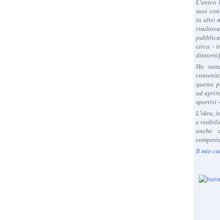
L'unico 
suoi con
in altri
risultav
pubblica
circa - 
dintorni)
Ho tutt
contenit
questa p
ad aprire
sportivi 
L'idea, 
e visibil
anche a
competiti
Il mio cu