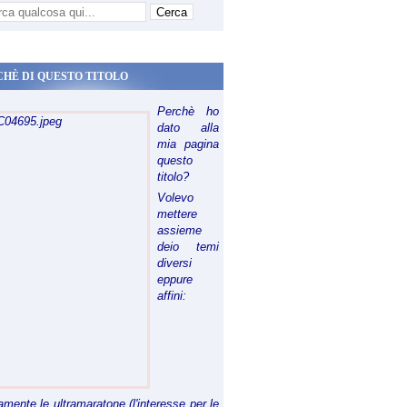
CHÈ DI QUESTO TITOLO
Perchè ho
dato alla
mia pagina
questo
titolo?
Volevo
mettere
assieme
deio temi
diversi
eppure
affini:
riamente le ultramaratone (l'interesse per le