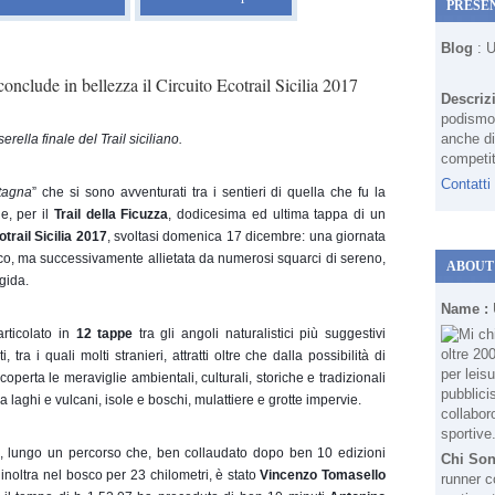
PRESE
Blog
: 
conclude in bellezza il Circuito Ecotrail Sicilia 2017
Descriz
podismo 
anche di
ella finale del Trail siciliano. 
competit
Contatti
ntagna
” che si sono avventurati tra i sentieri di quella che fu la 
, per il 
Trail della Ficuzza
, dodicesima ed ultima tappa di un 
otrail Sicilia 2017
, svoltasi domenica 17 dicembre: una giornata 
co, ma successivamente allietata da numerosi squarci di sereno, 
ABOUT
gida.
Name :
rticolato in 
12 tappe 
tra gli angoli naturalistici più suggestivi 
 tra i quali molti stranieri, attratti oltre che dalla possibilità di 
perta le meraviglie ambientali, culturali, storiche e tradizionali 
a laghi e vulcani, isole e boschi, mulattiere e grotte impervie.
, lungo un percorso che, ben collaudato dopo ben 10 edizioni 
Chi So
noltra nel bosco per 23 chilometri, è stato 
Vincenzo Tomasello
runner c