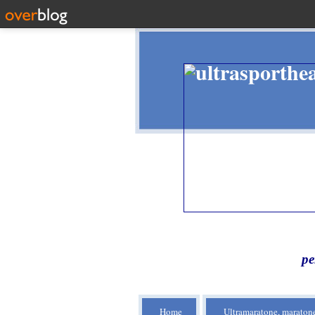
pe
Home
Ultramaratone, maratone