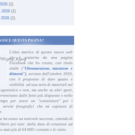
 2026
(1)
o 2026
(1)
 2026
(1)
NASCE QUESTA PAGINA?
L'idea motrice di questo nuovo web
site è scaturita da una pagina
Facebook che ho creato, con titolo
simile (
"
Ultramaratone, maratone e
dintorni
")
, avviata dall'ottobre 2010,
con il proposito di dare spazio e
visibilità ad una serie di materiali sul
agonistico e non, ma anche su altri sport,
ervenivano dalle fonti più disparate e nello
tempo per avere un "contenitore" per i
i servizi fotografici che mi capitava di
e.
a ha avuto un notevole successo, essendo di
libero per tutti: dalla data di creazione ad
o stati più di 64.000 i contatti e le visite.