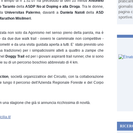
 il tempo di h 1.52.07 ha preceduto di ben 10 minuti 
Antonino 
pratican
giornali
o Taranto
 della 
ASDP No al Doping e alla Droga
. Tra le donne, 
pagina c
la 
Universitas Palermo
, davanti a 
Daniela Natoli
 della 
ASD 
sportive
Marathon Misilmeri
.
zzata non solo da Agonismo nel senso pieno della parola, ma è 
il - da due due walk trail - ovvero le camminate non competitive -
ometri e da una visita guidata aperta a tutti. E’ stato previsto uno 
 tradizione) per i simpaticissimi atleti a quattro a zampe che 
nel 
Doggy Trail
 ed per i giovani aspiranti trail runner, che si sono 
ie su di un percorso boschivo abbreviato di 4 km.
ction
, società organizzatrice del Circuito, con la collaborazione 
e lungo il percorso dell'Azienda Regionale Foreste e del Corpo 
n una stagione che già si annuncia ricchissima di novità.
ilia.it/
RICER