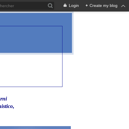
Login
+
Create my blog
rni
istico,