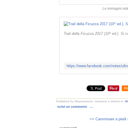
Le immagini vid
Trail della Ficuzza 2017 (10^ ed.). Si co
Re
tr
Published by Ultramaratone, maratone e dintorni
in
scrivi un commento
…
<< Camminare a piedi s
commenti