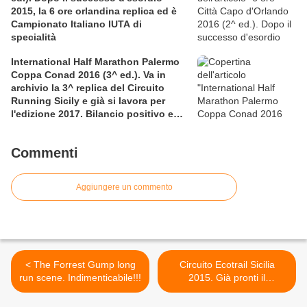
2015, la 6 ore orlandina replica ed è
Campionato Italiano IUTA di
specialità
International Half Marathon Palermo
Coppa Conad 2016 (3^ ed.). Va in
archivio la 3^ replica del Circuito
Running Sicily e già si lavora per
l'edizione 2017. Bilancio positivo e
rettificata in extremis la graduatoria
maschile a squadre
Commenti
Aggiungere un commento
< The Forrest Gump long
Circuito Ecotrail Sicilia
run scene. Indimenticabile!!!
2015. Già pronti il
regolamento e l'elenco delle
location >