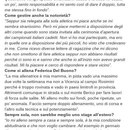
un po’, sento responsabilità e mi sento così di dare il doppio, tutta
me stessa fino in fondo”.
Come gestire anche la notorietà?
“Seppur sia relegata alla sola atletica mi piace anche se mi
sembra stranissimo. Però mi piace mettermi a disposizione degli
altri come quando sono stata invitata alla cerimonia d’apertura
dei campionati italiani cadetti. Non vi ho mai partecipato, ma ero
in quelle ore a disposizione dei più piccoli, ho visto che credevano
in me. Come ricevo diverse lettere di ragazzine che mi dicono
che non smettono di fare atletica seppur non abbiano risultati
perché ci sono io e sanno che anche io all’inizio non avevo grandi
risultati. Mi fa piacere e cerco di rispondere e stare vicino”.
Come si allena Federica Del Buono?
“La mia allenatrice è mia mamma, in pista vado una massimo
due volte la settimana ma non a Vicenza al campo Rosimini
perché è troppo rovinata e vado in paesi limitrofi in provincia.
Altrimenti comunque in strada o sul monte Berico per fare lavori
di forza sulle salite. Mi alleno molto sui fondi, poche ripetute, un
po’ anomala. Faccio sempre doppio allenamento, uno di corsa e
l’altro sulla tecnica e sul potenziamento”.
Sempre sola, non sarebbe meglio uno stage all’estero?
“Io mi alleno sempre a casa e sempre sola, è la mia condizione
abitudinaria e che non voglio cambiare. Ad esempio in gennaio