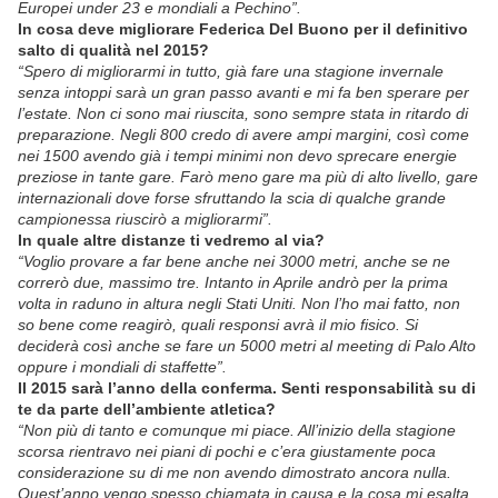
Europei under 23 e mondiali a Pechino”.
In cosa deve migliorare Federica Del Buono per il definitivo
salto di qualità nel 2015?
“Spero di migliorarmi in tutto, già fare una stagione invernale
senza intoppi sarà un gran passo avanti e mi fa ben sperare per
l’estate. Non ci sono mai riuscita, sono sempre stata in ritardo di
preparazione. Negli 800 credo di avere ampi margini, così come
nei 1500 avendo già i tempi minimi non devo sprecare energie
preziose in tante gare. Farò meno gare ma più di alto livello, gare
internazionali dove forse sfruttando la scia di qualche grande
campionessa riuscirò a migliorarmi”.
In quale altre distanze ti vedremo al via?
“Voglio provare a far bene anche nei 3000 metri, anche se ne
correrò due, massimo tre. Intanto in Aprile andrò per la prima
volta in raduno in altura negli Stati Uniti. Non l’ho mai fatto, non
so bene come reagirò, quali responsi avrà il mio fisico. Si
deciderà così anche se fare un 5000 metri al meeting di Palo Alto
oppure i mondiali di staffette”.
Il 2015 sarà l’anno della conferma. Senti responsabilità su di
te da parte dell’ambiente atletica?
“Non più di tanto e comunque mi piace. All’inizio della stagione
scorsa rientravo nei piani di pochi e c’era giustamente poca
considerazione su di me non avendo dimostrato ancora nulla.
Quest’anno vengo spesso chiamata in causa e la cosa mi esalta