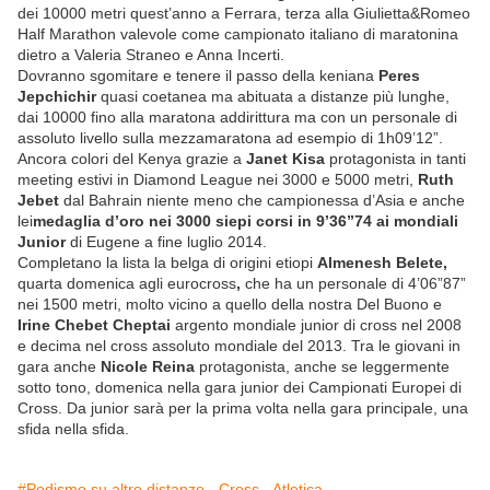
dei 10000 metri quest’anno a Ferrara, terza alla Giulietta&Romeo
Half Marathon valevole come campionato italiano di maratonina
dietro a Valeria Straneo e Anna Incerti.
Dovranno sgomitare e tenere il passo della keniana
Peres
Jepchichir
quasi coetanea ma abituata a distanze più lunghe,
dai 10000 fino alla maratona addirittura ma con un personale di
assoluto livello sulla mezzamaratona ad esempio di 1h09’12”.
Ancora colori del Kenya grazie a
Janet Kisa
protagonista in tanti
meeting estivi in Diamond League nei 3000 e 5000 metri,
Ruth
Jebet
dal Bahrain niente meno che campionessa d’Asia e anche
lei
medaglia d’oro nei 3000 siepi corsi in 9’36”74 ai mondiali
Junior
di Eugene a fine luglio 2014.
Completano la lista la belga di origini etiopi
Almenesh Belete,
quarta domenica agli eurocross
,
che ha un personale di 4’06”87”
nei 1500 metri, molto vicino a quello della nostra Del Buono e
Irine Chebet Cheptai
argento mondiale junior di cross nel 2008
e decima nel cross assoluto mondiale del 2013. Tra le giovani in
gara anche
Nicole Reina
protagonista, anche se leggermente
sotto tono, domenica nella gara junior dei Campionati Europei di
Cross. Da junior sarà per la prima volta nella gara principale, una
sfida nella sfida.
#Podismo su altre distanze - Cross - Atletica