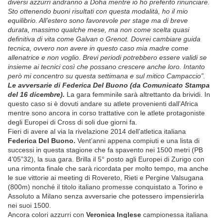
diversi azzurri andranno a Doha mentre io ho preferito rinunciare.
Sto ottenendo buoni risultati con questa modalità, ho il mio
equilibrio. All’estero sono favorevole per stage ma di breve
durata, massimo qualche mese, ma non come scelta quasi
definitiva di vita come Galvan o Grenot. Dovrei cambiare guida
tecnica, ovvero non avere in questo caso mia madre come
allenatrice e non voglio. Brevi periodi potrebbero essere validi se
insieme ai tecnici così che possano crescere anche loro. Intanto
però mi concentro su questa settimana e sul mitico Campaccio”.
Le avversarie di Federica Del Buono (da Comunicato Stampa
del 16 dicembre).
La gara femminile sarà altrettanto da brividi. In
questo caso si è dovuti andare su atlete provenienti dall’Africa
mentre sono ancora in corso trattative con le atlete protagoniste
degli Europei di Cross di soli due giorni fa.
Fieri di avere al via la rivelazione 2014 dell’atletica italiana
Federica Del Buono.
Vent’anni appena compiuti e una lista di
successi in questa stagione che fa spavento nei 1500 metri (PB
4’05”32), la sua gara. Brilla il 5° posto agli Europei di Zurigo con
una rimonta finale che sarà ricordata per molto tempo, ma anche
le sue vittorie ai meeting di Rovereto, Rieti e Pergine Valsugana
(800m) nonché il titolo italiano promesse conquistato a Torino e
Assoluto a Milano senza avversarie che potessero impensierirla
nei suoi 1500.
Ancora colori azzurri con
Veronica Inglese
campionessa italiana