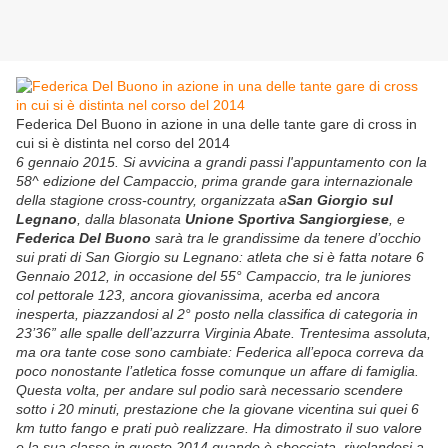
Federica Del Buono in azione in una delle tante gare di cross in
cui si è distinta nel corso del 2014
6 gennaio 2015. Si avvicina a grandi passi l'appuntamento con la
58^ edizione del Campaccio, prima grande gara internazionale
della stagione cross-country, organizzata a
San Giorgio sul
Legnano
, dalla blasonata
Unione Sportiva Sangiorgiese
, e
Federica Del Buono
sarà tra le grandissime da tenere d’occhio
sui prati di San Giorgio su Legnano: atleta che si è fatta notare 6
Gennaio 2012, in occasione del 55° Campaccio, tra le juniores
col pettorale 123, ancora giovanissima, acerba ed ancora
inesperta, piazzandosi al 2° posto nella classifica di categoria in
23’36” alle spalle dell’azzurra Virginia Abate. Trentesima assoluta,
ma ora tante cose sono cambiate: Federica all’epoca correva da
poco nonostante l’atletica fosse comunque un affare di famiglia.
Questa volta, per andare sul podio sarà necessario scendere
sotto i 20 minuti, prestazione che la giovane vicentina sui quei 6
km tutto fango e prati può realizzare. Ha dimostrato il suo valore
e la sua classe in questo 2014 quando è sbocciata, rivelandosi a