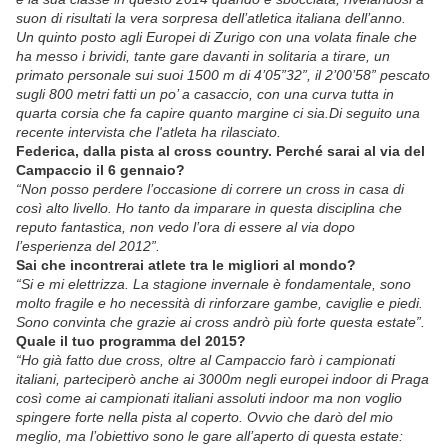
suon di risultati la vera sorpresa dell’atletica italiana dell’anno.
Un quinto posto agli Europei di Zurigo con una volata finale che
ha messo i brividi, tante gare davanti in solitaria a tirare, un
primato personale sui suoi 1500 m di 4’05”32”, il 2’00’58” pescato
sugli 800 metri fatti un po’ a casaccio, con una curva tutta in
quarta corsia che fa capire quanto margine ci sia.Di seguito una
recente intervista che l'atleta ha rilasciato.
Federica, dalla pista al cross country. Perché sarai al via del
Campaccio il 6 gennaio?
“Non posso perdere l’occasione di correre un cross in casa di
così alto livello. Ho tanto da imparare in questa disciplina che
reputo fantastica, non vedo l’ora di essere al via dopo
l’esperienza del 2012”.
Sai che incontrerai atlete tra le migliori al mondo?
“Si e mi elettrizza. La stagione invernale è fondamentale, sono
molto fragile e ho necessità di rinforzare gambe, caviglie e piedi.
Sono convinta che grazie ai cross andrò più forte questa estate”.
Quale il tuo programma del 2015?
“Ho già fatto due cross, oltre al Campaccio farò i campionati
italiani, parteciperò anche ai 3000m negli europei indoor di Praga
così come ai campionati italiani assoluti indoor ma non voglio
spingere forte nella pista al coperto. Ovvio che darò del mio
meglio, ma l’obiettivo sono le gare all’aperto di questa estate: