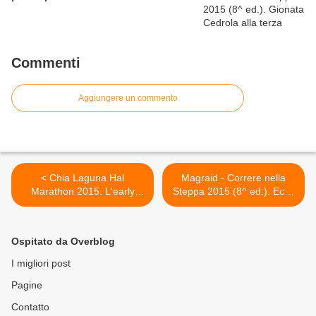
Commenti
Aggiungere un commento
< Chia Laguna Hal
Magraid - Correre nella
Marathon 2015. L'early
Steppa 2015 (8^ ed.). Ecco
booking a tariffa agevolata
i primi iscritti! >
scade il 31 gennaio
Ospitato da Overblog
I migliori post
Pagine
Contatto