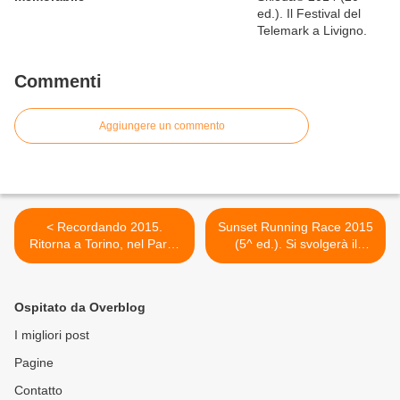
Commenti
Aggiungere un commento
< Recordando 2015.
Sunset Running Race 2015
Ritorna a Torino, nel Parco
(5^ ed.). Si svolgerà il
Ruffini, assieme alla 6 ore,
prossimo 21 marzo a Prato
nata nel 2014 per testare il
Nevoso, secondo una
circuito di gara del Mondiale
tradizione ormai consolidata
Ospitato da Overblog
24 ore
>
I migliori post
Pagine
Contatto