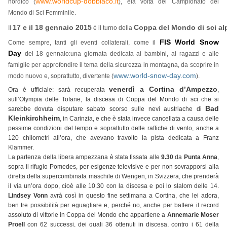
www.worldcup-dobbiaco.it
nordico (
), èla volta del Campionato del
Mondo di Sci Femminile.
17 e il 18 gennaio 2015
Coppa del Mondo di sci al
Il 
 è il turno della 
FIS World Snow
Come sempre, tanti gli eventi collaterali, come il
Day
del 18 gennaio:una giornata dedicata ai bambini, ai ragazzi e alle
famiglie per approfondire il tema della sicurezza in montagna, da scoprire in
www.world-snow-day.com
modo nuovo e, soprattutto, divertente (
).
venerdì a Cortina d’Ampezzo
Ora è ufficiale: sarà recuperata
,
sull’Olympia delle Tofane, la discesa di Coppa del Mondo di sci che si
Bad
sarebbe dovuta disputare sabato scorso sulle nevi austriache di
Kleinkirchheim
, in Carinzia, e che è stata invece cancellata a causa delle
pessime condizioni del tempo e soprattutto delle raffiche di vento, anche a
120 chilometri all’ora, che avevano travolto la pista dedicata a Franz
Klammer.
La partenza della libera ampezzana è stata fissata alle
9.30
da
Punta Anna
,
sopra il rifugio Pomedes, per esigenze televisive e per non sovrapporsi alla
diretta della supercombinata maschile di Wengen, in Svizzera, che prenderà
il via un’ora dopo, cioè alle 10.30 con la discesa e poi lo slalom delle 14.
Lindsey Vonn
avrà così in questo fine settimana a Cortina, che lei adora,
ben tre possibilità per eguagliare e, perché no, anche per battere il record
assoluto di vittorie in Coppa del Mondo che appartiene a
Annemarie Moser
Proell
con 62 successi, dei quali 36 ottenuti in discesa, contro i 61 della