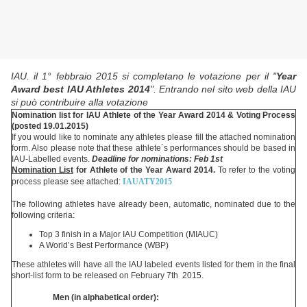
IAU. il 1° febbraio 2015 si completano le votazione per il "
Year
Award best IAU Athletes 2014
". Entrando nel sito web della IAU
si può contribuire alla votazione
Nomination list for IAU Athlete of the Year Award 2014 & Voting Process
(posted 19.01.2015)
If you would like to nominate any athletes please fill the attached nomination
form. Also please note that these athlete´s performances should be based in
IAU-Labelled events.
Deadline for nominations: Feb 1st
Nomination List
for Athlete of the Year Award 2014.
To refer to the voting
process please see attached:
IAUATY2015
The following athletes have already been, automatic, nominated due to the
following criteria:
Top 3 finish in a Major IAU Competition (MIAUC)
A World’s Best Performance (WBP)
These athletes will have all the IAU labeled events listed for them in the final
short-list form to be released on February 7th 2015.
Men (in alphabetical order):