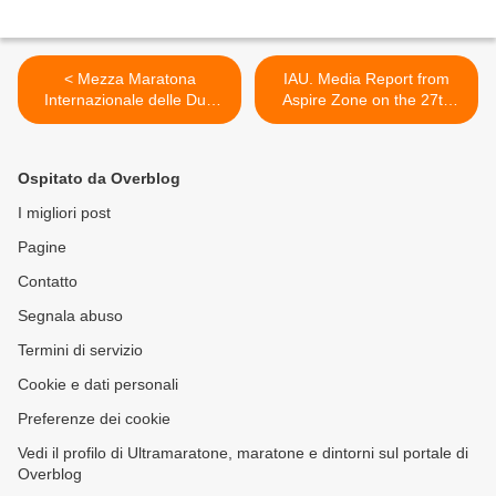
< Mezza Maratona
IAU. Media Report from
Internazionale delle Due
Aspire Zone on the 27th
Perle 2015 (10^ ed.). E'
IAU 100 km Championships
ormai alle porte e si potrà
>
correre all'insegna della
Ospitato da Overblog
solidarietà
I migliori post
Pagine
Contatto
Segnala abuso
Termini di servizio
Cookie e dati personali
Preferenze dei cookie
Vedi il profilo di Ultramaratone, maratone e dintorni sul portale di
Overblog