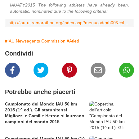
IAUATY2015 The following athletes have already been,
automatic, nominated due to the following criteria:
http://iau-ultramarathon.org/index.asp?menucode=h00&col001=1205&tmp=tmp1&menu_id=News&submenux=News&foto=photo0&more=x&taal=nl
#IAU Newsagents Commission
#Atleti
Condividi
Potrebbe anche piacerti
Campionato del Mondo IAU 50 km
2015 (1^ ed.). Gli statunitensi
Migliozzi e Camille Herron si laureano
campioni del mondo 2015
Campionato del Mondo IAU 50 km (1^