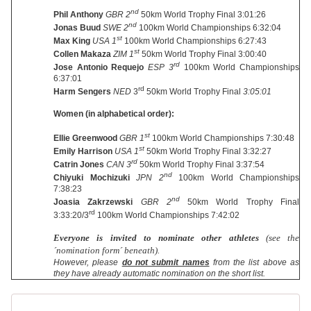
nd
Phil Anthony
GBR 2
50km World Trophy Final 3:01:26
nd
Jonas Buud
SWE 2
100km World Championships 6:32:04
st
Max King
USA 1
100km World Championships 6:27:43
st
Collen Makaza
ZIM 1
50km World Trophy Final 3:00:40
rd
Jose Antonio Requejo
ESP 3
100km World Championships
6:37:01
rd
Harm Sengers
NED
3
50km World Trophy Final
3:05:01
Women (in alphabetical order):
st
Ellie Greenwood
GBR 1
100km World Championships 7:30:48
st
Emily Harrison
USA
1
50km World Trophy Final 3:32:27
rd
Catrin Jones
CAN
3
50km World Trophy Final 3:37:54
nd
Chiyuki Mochizuki
JPN
2
100km World Championships
7:38:23
nd
Joasia Zakrzewski
GBR
2
50km World Trophy Final
rd
3:33:20/3
100km World Championships 7:42:02
Everyone is invited to nominate other athletes
(see the
´nomination form´ beneath).
However, please
do not submit names
from the list above as
they have already automatic nomination on the short list.