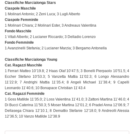
Classifiche Marcialonga Stars
Ciaspole Maschile
1 Molinari Antonio; 2 Zeni Luca; 3 Lugli Alberto
Ciaspole Femminile
1 Molinari Chiara; 2 Molinari Ester, 3 Andreaus Valentina
Fondo Maschile
1 Vitali Alberto; 2 Lucianer Riccardo; 3 Delladio Lorenzo
Fondo Femminile
1 Avanzinelli Stefania; 2 Lucianer Marzia; 3 Bergamo Antonella
Classifiche Marcialonga Young
Cat. Ragazzi Maschile
1 Ferrari Matteo 10’19.8; 2 Haas Olaf 10’47.5; 3 Bonelli Pierpaolo 10’51.5; 4
Eccher Stefano 10’53.3; 5 Vanzetta Mattia 11’02.3; 6 Longo Alessandro
11’22.9; 7 Andrighi Mattia 11’35.4; 8 Angeli Michael 11’38.4; 9 Capelli
Leonardo 11’40.6; 10 Bonapace Christian 11’43.4
Cat. Ragazzi Femminile
1 Goss Matilde 11’35.0; 2 Loss Valentina 11’41.0; 3 Zattoni Martina 11’46.0; 4
Di Bucci Caterina 11’50.3; 5 Moser Martina 12’01.2; 6 Pradel Anna 12’06.9; 7
Dellasega Chiara 12’10.1; 8 Demattio Stefanie 12’18.0; 9 Andreolli Alessia
12’36.5; 10 Vanzo Matilde 12’38.9