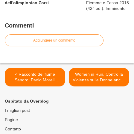
dell'olimpionico Zorzi
Commenti
Aggiungere un commento
< Racconto del fiume
Women in Run. Contro la
Sangro. Paolo Morelli
Violenza sulle Donne anche
racconta di un viaggio a
a Palermo >
piedi lungo il fiume sangro
(Abruzzi)
Ospitato da Overblog
I migliori post
Pagine
Contatto