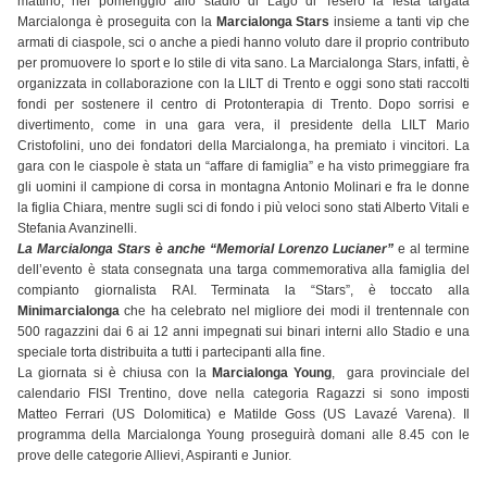
mattino, nel pomeriggio allo stadio di Lago di Tesero la festa targata
Marcialonga è proseguita con la
Marcialonga Stars
insieme a tanti vip che
armati di ciaspole, sci o anche a piedi hanno voluto dare il proprio contributo
per promuovere lo sport e lo stile di vita sano. La Marcialonga Stars, infatti, è
organizzata in collaborazione con la LILT di Trento e oggi sono stati raccolti
fondi per sostenere il centro di Protonterapia di Trento. Dopo sorrisi e
divertimento, come in una gara vera, il presidente della LILT Mario
Cristofolini, uno dei fondatori della Marcialonga, ha premiato i vincitori. La
gara con le ciaspole è stata un “affare di famiglia” e ha visto primeggiare fra
gli uomini il campione di corsa in montagna Antonio Molinari e fra le donne
la figlia Chiara, mentre sugli sci di fondo i più veloci sono stati Alberto Vitali e
Stefania Avanzinelli.
La Marcialonga Stars è anche “Memorial Lorenzo Lucianer”
e al termine
dell’evento è stata consegnata una targa commemorativa alla famiglia del
compianto giornalista RAI. Terminata la “Stars”, è toccato alla
Minimarcialonga
che ha celebrato nel migliore dei modi il trentennale con
500 ragazzini dai 6 ai 12 anni impegnati sui binari interni allo Stadio e una
speciale torta distribuita a tutti i partecipanti alla fine.
La giornata si è chiusa con la
Marcialonga Young
, gara provinciale del
calendario FISI Trentino, dove nella categoria Ragazzi si sono imposti
Matteo Ferrari (US Dolomitica) e Matilde Goss (US Lavazé Varena). Il
programma della Marcialonga Young proseguirà domani alle 8.45 con le
prove delle categorie Allievi, Aspiranti e Junior.