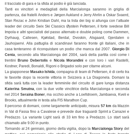
il tracciato di gara e la sfida al podio è già lanciata.
Tanti ex vincitori e medagliati della Marcialonga saranno in griglia di
partenza, dai fratelli Anders e Jørgen Aukland e Jerry Ahrlin a Oskar Svaerd,
Stan Rezac e John Kristian Dahl, ma la lista dei big si allunga con l’attuale
leader del circuito Swix Ski Classics Øystein Pettersen, il forte svedese Bill
Impola e altri specialisti del passo alternato e double poling come Dammen,
Dyrhaug, Callesen, Kjølstad, Berdal, Dvoskin, Alsgaard, Gjerdalen o
Jauhojaervi. Alla pattuglia di scandinavi faranno fronte gli italiani, che in
casa tenteranno di riconquistare un podio che manca dal 2007.
Giorgio Di
Centa
, secondo alla Marcialonga del 2004, sarà della partita così come i
trentini
Bruno Debertolis
e
Nicola Morandini
e con loro i vari Rastelli,
Kostner, Paredi, Bonaldi, Rigoni o Brigadoi solo per citarne alcuni.
La giapponese
Masako Ishida
, compagna di team di Pettersen, è di certo tra
le favorite dopo la recente vittoria in Svizzera a La Diagonela. Domani la
sfida sarà tutta con la leader femminile del circuito di gare lunga distanza
Katerina Smutna
, con la due volte vincitrice della Marcialonga e seconda
nel 2014
Seraina Boner
, ma occhio anche a Loefstroem, Jambaeva, Kveli e
Brooks, attualmente in testa alla FIS Marathon Cup.
Il percorso di domani, come largamente anticipato, misura
57 km
da Mazzin
in Val di Fassa fino a Cavalese e prevede due traguardi Sprint a Canazei e
Predazzo. La variante Light sarà di 33 km fino a Predazzo. Lo start sarà
chiamato alle 9.00 in punto.
Tornando al 24 gennaio, giorno della vigilia, dopo la
Marcialonga Story
del