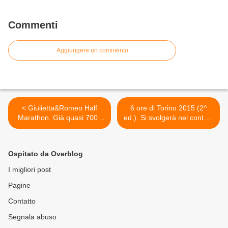
allo start
Commenti
Aggiungere un commento
< Giulietta&Romeo Half
6 ore di Torino 2015 (2^
Marathon. Già quasi 7000
ed.). Si svolgerà nel contest
iscritti. Ristoro finale con
di Recordando e sarà "Test
birra artigianale per tutti
Event" del prossimo
Mondiale 24 ore >
Ospitato da Overblog
I migliori post
Pagine
Contatto
Segnala abuso