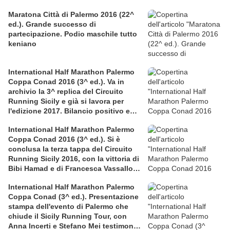
Maratona Città di Palermo 2016 (22^
ed.). Grande successo di
partecipazione. Podio maschile tutto
keniano
International Half Marathon Palermo
Coppa Conad 2016 (3^ ed.). Va in
archivio la 3^ replica del Circuito
Running Sicily e già si lavora per
l'edizione 2017. Bilancio positivo e
rettificata in extremis la graduatoria
International Half Marathon Palermo
maschile a squadre
Coppa Conad 2016 (3^ ed.). Si è
conclusa la terza tappa del Circuito
Running Sicily 2016, con la vittoria di
Bibi Hamad e di Francesca Vassallo
nella Mezza
International Half Marathon Palermo
Coppa Conad (3^ ed.). Presentazione
stampa dell'evento di Palermo che
chiude il Sicily Running Tour, con
Anna Incerti e Stefano Mei testimonial