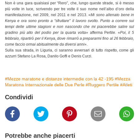
Non è una gara qualsiasi per “Rero”, che, lungo queste strade, si è messo
più volte in luce, scrivendo per tre volte il suo nome nell’albo d’oro della
manifestazione, nel 2009, nel 2011 e nel 2013. «
Mi sono allenato bene in
Kenya e ora sono pronto a “sfruttare” il lavoro svolto. Punto a correre sui
tempi delle ultime stagioni e non nascondo che mi piacerebbe salire sul
gradino più alto del podio per la quarta volta
» afferma Pertile. «
Poi, il 5
febbraio, ripartirò per il Kenya, dove rimarrò a prepararmi fino al 26 febbraio,
come faccio ormai abitualmente da diversi anni
».
Sulla sua strada, in Liguria, ci saranno avversari di tutto rispetto, come gli
azzurri Stefano La Rosa, Danilo Goffi e Denis Curzi.
#Mezze maratone e distanze intermedie con la 42 -195
#Mezza
Maratona Internazionale delle Due Perle
#Ruggero Pertile
#Atleti
Condividi
Potrebbe anche piacerti