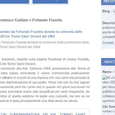
PRESE
Blog
: 
omenico Gaidano e Fortunato Frazetta
Descriz
podismo 
anche di
competit
ortunato Frazetta durante la cerimonia delle premiazioni della
Contatti
orino Saint Vincent del 1964
d'archivio, reperito sulla pagina Facebook di Liliana Frazetta,
ABOUT
00 km Torino Saint Vincent.
commento alla foto:
Edizione 1964, premiazione alle Terme di
Name :
stata rubata nonostante il valore commerciale praticamente
 affettivo in ricordo di una impresa che non avrei mai pensato di
pinto dall'entusiasmo di suo padre. Pensi che non ho mai saputo
curamente però tra i primi sei) in quanto nei giorni successivi mi
no preceduto erano stati squalificati per varie irregolarità. Se
initiva di quella edizione mi toglie una curiosità, ma non se ne
pazione è stata principalmente una sfida verso me stesso.
Chi So
runner c
LILIANA MA