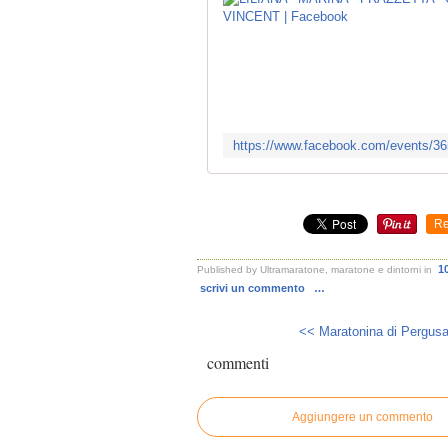
Re
1
Published by Ultramaratone, maratone e dintorni
in
scrivi un commento
…
<< Maratonina di Pergusa
commenti
Aggiungere un commento