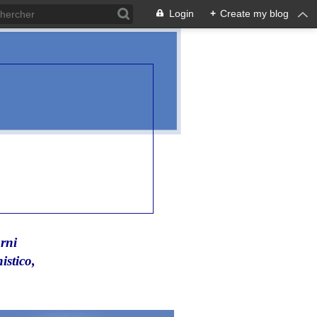
Login
+
Create my blog
rni
istico,