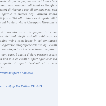
limite di quella pagina era nel fatto che i
tenuti non vengono indicizzati su Google e
 motori di ricerca e che, di conseguenza, non
a agevole la ricerca degli articoli sinora
ti (circa 340 alla data - metà aprile 2011
in cui ho dato vita a Ultrasport Maratone e
.
avia lasciato attiva la pagina FB come
ore dei link degli articoli pubblicati su
agina web e come luogo in cui continuerò
 le gallerie fotografiche relative agli eventi
- non solo podistici - che mi trovo a seguire.
in ogni caso, è quella di dare massimo spazio
ità non solo ad eventi di sport agonistico ma
 quelli di sport "sostenibile" e non
vo...
rriculum: sport e non solo