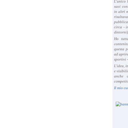
L'unico 
suoi con
in altri
risultav
pubblica
circa - 
dintorni)
Ho tutt
contenit
questa p
ad aprire
sportivi 
L'idea, 
e visibil
anche a
competiti
Il mio cu