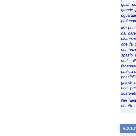
quali p
T
grande 
O
riguard
R
prolunga
I
Ma poi 
N
dal dare
O
distanze,
S
che fa d
A
sostanz
I
spazio 
N
soft al
T
facendoc
pratica 
V
possibi
I
grandi 
N
una pra
C
sostenib
E
Nei "din
N
di tutto
T
|
F
a
ARCHI
c