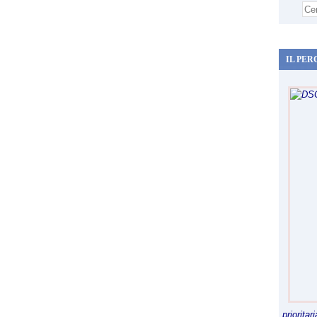
A
C
O
N
S
IL PER
U
P
E
R
M
A
R
A
T
O
N
A
1
0
0
K
M
.
priorita