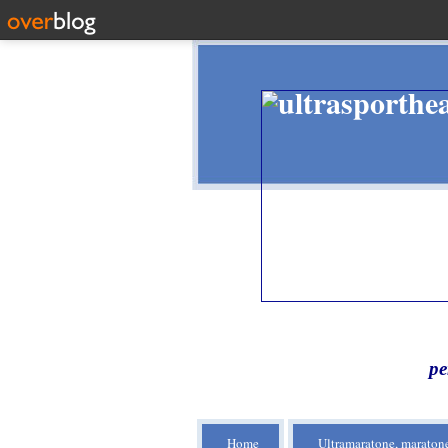
pe
Home
Ultramaratone, maratone