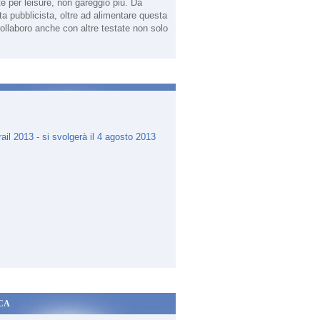
te per leisure, non gareggio più. Da
sta pubblicista, oltre ad alimentare questa
ollaboro anche con altre testate non solo
.
CA