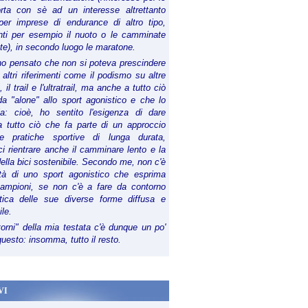
orta con sè ad un interesse altrettanto
per imprese di endurance di altro tipo,
anti per esempio il nuoto o le camminate
te), in secondo luogo le maratone.
ho pensato che non si poteva prescindere
 altri riferimenti come il podismo su altre
 il trail e l'ultratrail, ma anche a tutto ciò
a "alone" allo sport agonistico e che lo
ia: cioè, ho sentito l'esigenza di dare
a tutto ciò che fa parte di un approccio
le pratiche sportive di lunga durata,
i rientrare anche il camminare lento e la
della bici sostenibile. Secondo me, non c'è
lità di uno sport agonistico che esprima
campioni, se non c'è a fare da contorno
tica delle sue diverse forme diffusa e
ile.
torni" della mia testata c'è dunque un po'
 questo: insomma, tutto il resto.
VI