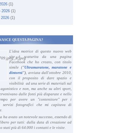
 2026
(1)
o 2026
(1)
 2026
(1)
NASCE QUESTA PAGINA?
L'idea motrice di questo nuovo web
site è scaturita da una pagina
Facebook che ho creato, con titolo
simile (
"
Ultramaratone, maratone e
dintorni
")
, avviata dall'ottobre 2010,
con il proposito di dare spazio e
visibilità ad una serie di materiali sul
agonistico e non, ma anche su altri sport,
ervenivano dalle fonti più disparate e nello
tempo per avere un "contenitore" per i
i servizi fotografici che mi capitava di
e.
a ha avuto un notevole successo, essendo di
libero per tutti: dalla data di creazione ad
o stati più di 64.000 i contatti e le visite.