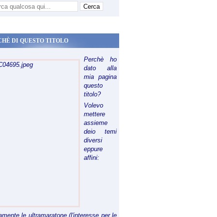
CHÈ DI QUESTO TITOLO
Perchè ho
dato alla
mia pagina
questo
titolo?
Volevo
mettere
assieme
deio temi
diversi
eppure
affini:
riamente le ultramaratone (l'interesse per le