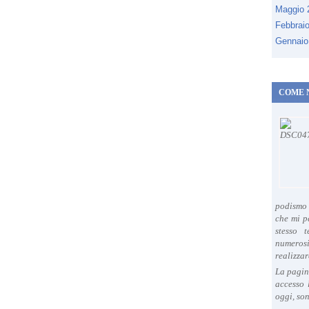
e
Maggio
b
Febbrai
o
Gennaio
o
k
COME 
podismo 
che mi p
stesso 
numeros
realizzar
La pagin
accesso 
oggi, son