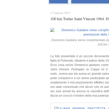
17 febbraio 2015
100 km Torino Saint Vincent 1964. D
Domenico Gaidano viene complimentato da F
100 km T
La foto presentata é un piccolo documento 
figlia di Fortunato, ideatore e patron della 1
Ecco cosa scrive Domenico gaidano come 
Saint Vincent. Purtroppo la Coppa mi è 
nullo...invece per me aveva un grande valore
poter compiere e a cui avevo partecipato s
esattamente il mio piazzamento effettivo (si
era stato comunicato che alcuni che mi aveva
nei suoi annali ha ancora la classifica def
faccia un cruccio il motivo della mia parteci