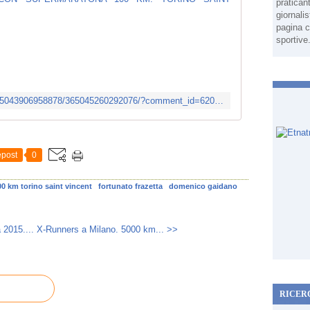
pratican
giornali
L
pagina c
I
sportive
L
I
A
N
https://www.facebook.com/events/365043906958878/365045260292076/?comment_id=620630081400258&ref=notif¬if_t=event_mall_reply
A
M
A
R
post
0
I
N
00 km torino saint vincent
fortunato frazetta
domenico gaidano
A
F
R
 2015....
X-Runners a Milano. 5000 km... >>
A
Z
Z
E
T
RICER
T