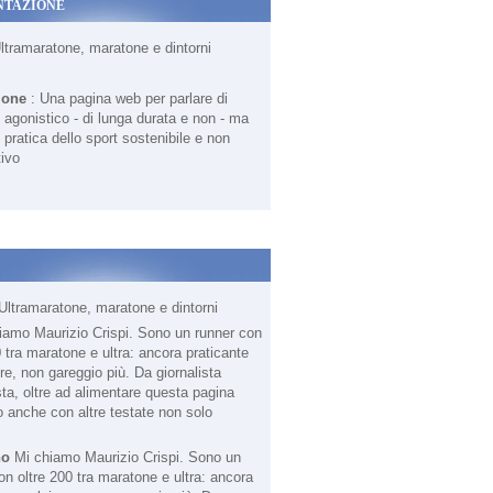
NTAZIONE
Ultramaratone, maratone e dintorni
ione
: Una pagina web per parlare di
agonistico - di lunga durata e non - ma
 pratica dello sport sostenibile e non
ivo
Ultramaratone, maratone e dintorni
no
Mi chiamo Maurizio Crispi. Sono un
on oltre 200 tra maratone e ultra: ancora
RINA FRAZZETTA CON SUPERMARATONA 100 KM. TORINO S