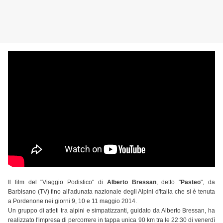
Il film del "Viaggio Podistico" di
Alberto Bressan
, detto "
Pasteo
", da
Barbisano (TV) fino all'adunata nazionale degli Alpini d'Italia che si è tenuta
a Pordenone nei giorni 9, 10 e 11 maggio 2014.
Un gruppo di atleti tra alpini e simpatizzanti, guidato da Alberto Bressan, ha
realizzato l'impresa di percorrere in tappa unica 90 km tra le 22:30 di venerdì