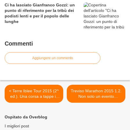
Ci ha lasciato Gianfranco Gozzi: un
punto di riferimento per la tribù dei
podisti lenti e per il popolo delle
lunghe
Commenti
Aggiungere un commento
< Terre Iblee Tour 2015 (2^
Treviso Marathon 2015 1.2.
ed.). Una corsa a tappe in
Non solo un evento
tre giorni nei luoghi del
agonistico, ma tante le
Commissario Montalbano
manifestazioni collaterali
che regaleranno emozioni
Ospitato da Overblog
non solo cronometriche >
I migliori post