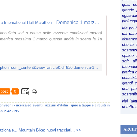
quali p
grande 
riguard
prolunga
Domenica 1 marzo di corre la Catania International Half Marathon
Ma poi 
annullata ieri a causa delle avverse condizioni meteo)
dal dare
 domenica prossima 1 marzo quando andrà in scena la 1a
distanze,
che fa d
sostanz
spazio 
soft al
facendoc
http://www.fidalcatania.it/index.php?option=com_content&view=article&id=936:domenica-1-marzo-di-corre-la-catania-international-half-marathon&catid=45&Itemid=357
pratica 
possibi
grandi 
una pra
post
0
sostenib
Nei "din
onvegni - ricerca ed eventi
azzurri d'italia
gare a tappe e circuiti in
di tutto
n la 42 -195
ARCHI
zionale...
Mountain Bike: nuovi tracciati... >>