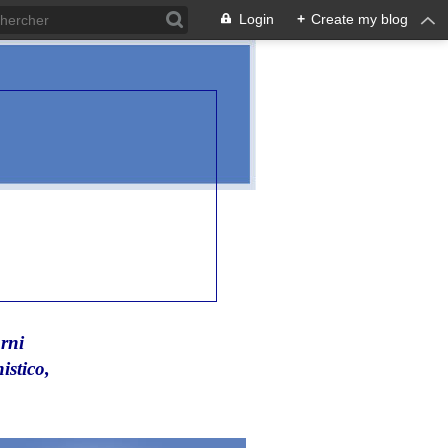
Login
+
Create my blog
rni
istico,