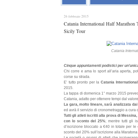
26 febbraio 2015
Catania International Half Marathon
Sicily Tour
Catania Interna
Cinque appuntamenti podistici per un’unic
Chi corre e ama lo sport all’aria aperta, po
corse su strada.
E’ tutto pronto per la
Catania Internationa
2015.
La tappa di domenica 1° marzo 2015 prevede
Catania, adatto per ottenere tempi dal valore
La gara, molto lineare, sarà analizzata dai m
ed avrà il servizio di cronometraggio a cura 
Tutti gli atleti iscritti alla prova di Messin
con lo sconto del 25%
; mentre tutti gli 
d’iscrizione bloccato a €40 in totale per le
sconto del 20% sull’iscrizione alla Maratona
Le società o gruppi di atleti che iscrivera