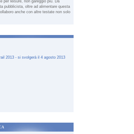
te per leisure, non gareggio più. Da
sta pubblicista, oltre ad alimentare questa
ollaboro anche con altre testate non solo
.
CA