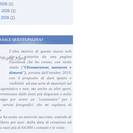
 2026
(1)
o 2026
(1)
 2026
(1)
NASCE QUESTA PAGINA?
L'idea motrice di questo nuovo web
site è scaturita da una pagina
Facebook che ho creato, con titolo
simile (
"
Ultramaratone, maratone e
dintorni
")
, avviata dall'ottobre 2010,
con il proposito di dare spazio e
visibilità ad una serie di materiali sul
agonistico e non, ma anche su altri sport,
ervenivano dalle fonti più disparate e nello
tempo per avere un "contenitore" per i
i servizi fotografici che mi capitava di
e.
a ha avuto un notevole successo, essendo di
libero per tutti: dalla data di creazione ad
o stati più di 64.000 i contatti e le visite.