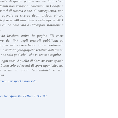
limite di quella pagina era nel fatto che i
tenuti non vengono indicizzati su Google e
 motori di ricerca e che, di conseguenza, non
a agevole la ricerca degli articoli sinora
ti (circa 340 alla data - metà aprile 2011
in cui ho dato vita a Ultrasport Maratone e
.
avia lasciato attiva la pagina FB come
ore dei link degli articoli pubblicati su
agina web e come luogo in cui continuerò
 le gallerie fotografiche relative agli eventi
- non solo podistici - che mi trovo a seguire.
in ogni caso, è quella di dare massimo spazio
ità non solo ad eventi di sport agonistico ma
 quelli di sport "sostenibile" e non
vo...
rriculum: sport e non solo