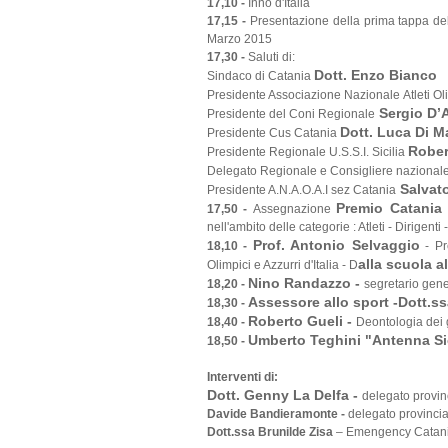
17,10 -
Inno d'Italia
17,15 -
Presentazione della prima tappa de
Marzo 2015
17,30 -
Saluti di:
Dott. Enzo Bianco
Sindaco di Catania
Presidente Associazione Nazionale Atleti Olim
Sergio D’A
Presidente del Coni Regionale
Dott. Luca Di M
Presidente Cus Catania
Rober
Presidente Regionale U.S.S.I. Sicilia
Delegato Regionale e Consigliere nazionale
Salvato
Presidente A.N.A.O.A.I sez Catania
Premio Catania 
17,50 -
Assegnazione
nell'ambito delle categorie : Atleti - Dirigenti 
Prof. Antonio Selvaggio
18,10 -
- Pr
alla scuola a
Olimpici e Azzurri d'Italia - D
Nino Randazzo -
18,20 -
segretario gener
Assessore allo sport -Dott.ss
18,30 -
Roberto Gueli -
18,40 -
Deontologia dei g
Umberto Teghini "Antenna Sic
18,50 -
Interventi di:
Dott. Genny La Delfa -
delegato provin
Davide Bandieramonte -
delegato provincia
Dott.ssa Brunilde Zisa
– Emengency Catan