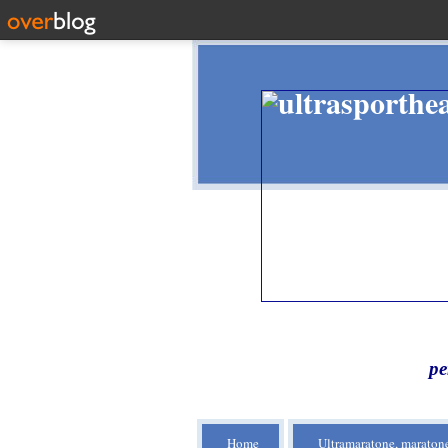
pe
Home
Ultramaratone, maratone