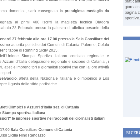
pratican
giornali
gramma domenica, sarà consegnata
la prestigiosa medaglia da
pagina c
sportive
onsegnata ai primi 400 iscritti la maglietta tecnica Diadora
 sabato 28 Febbraio presso la palestra di atletica pesante della
enerdì 27 febbraio alle ore 17.00 presso la Sala Consiliare del
assime autorità politiche dei Comuni di Catania, Palermo, Cefalù
renti tappe di Running Sicily 2015.
ell’Unione Stampa Sportiva Italiana comitato regionale e
e Azzurri d’Italia delegazione regionale e sezione di Catania , i
 atleti e imprenditori e giornalisti sportivi che con la loro attività
o sport.
Selvaggio
, atleta della Nazionale Italiana e olimpionico a Los
opre il gusto delle sfide podistiche.
eti Olimpici e Azzurri d'Italia sez. di Catania
 Stampa sportiva Italiana
rt" le imprese sportive nei racconti dei giornalisti italiani
 17,00 Sala Consiliare Comune di Catania
RICER
l'Ussi Sicilia Nino Randazzo