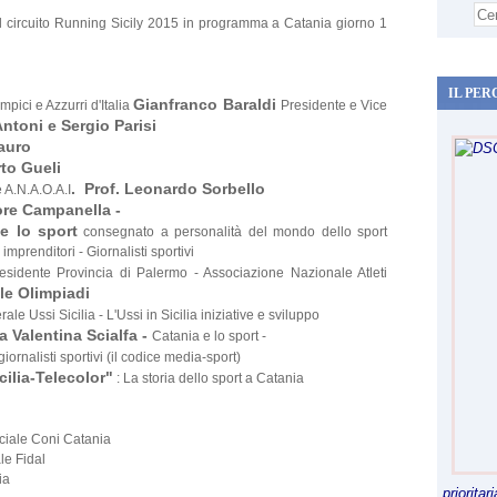
l circuito Running Sicily 2015 in programma a Catania giorno 1
IL PER
Gianfranco Baraldi
pici e Azzurri d'Italia
Presidente e Vice
ntoni e Sergio Parisi
auro
to Gueli
.
Prof. Leonardo Sorbello
 A.N.A.O.A.I
re Campanella -
e lo sport
consegnato a personalità del mondo dello sport
- imprenditori - Giornalisti sportivi
esidente Provincia di Palermo - Associazione Nazionale Atleti
lle Olimpiadi
ale Ussi Sicilia - L'Ussi in Sicilia iniziative e sviluppo
a Valentina Scialfa -
Catania e lo sport -
iornalisti sportivi (il codice media-sport)
ilia-Telecolor"
: La storia dello sport a Catania
ciale Coni Catania
le Fidal
ia
priorita