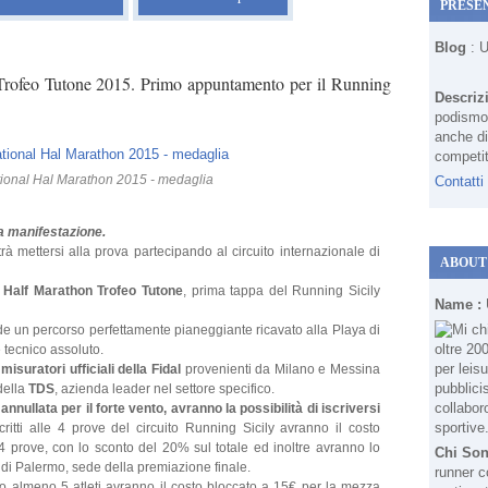
PRESE
Blog
: 
 Trofeo Tutone 2015. Primo appuntamento per il Running
Descriz
podismo 
anche di
competit
tional Hal Marathon 2015 - medaglia
Contatti
a manifestazione.
trà mettersi alla prova partecipando al circuito internazionale di
ABOUT
l Half Marathon Trofeo Tutone
, prima tappa del Running Sicily
Name :
 un percorso perfettamente pianeggiante ricavato alla Playa di
 tecnico assoluto.
isuratori ufficiali della Fidal
provenienti da Milano e Messina
della
TDS
, azienda leader nel settore specifico.
a, annullata per il forte vento, avranno la possibilità di iscriversi
iscritti alle 4 prove del circuito Running Sicily avranno il costo
 4 prove, con lo sconto del 20% sul totale ed inoltre avranno lo
Chi So
 di Palermo, sede della premiazione finale.
runner c
nno almeno 5 atleti avranno il costo bloccato a 15€ per la mezza