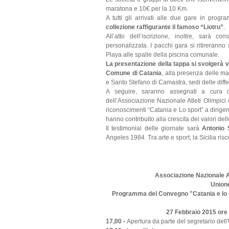
maratona e 10€ per la 10 Km.
A tutti gli arrivati alle due gare in pro
collezione raffigurante il famoso “Liotru”
.
All’atto dell’iscrizione, inoltre, sarà c
personalizzata. I pacchi gara si ritireranno
Playa alle spalle della piscina comunale.
La presentazione della tappa si svolgerà v
Comune di Catania
, alla presenza delle m
e Santo Stefano di Camastra, sedi delle diffe
A seguire, saranno assegnati a cura d
dell’Associazione Nazionale Atleti Olimpici 
riconoscimenti “Catania e Lo sport” a dirigenti,
hanno contribuito alla crescita dei valori dell
Il testimonial delle giornate sarà
Antonio 
Angeles 1984. Tra arte e sport, la Sicilia risc
Associazione Nazionale Atl
Unione
Programma del Convegno "Catania e lo spo
27 Febbraio 2015 ore
17,00 -
Apertura da parte del segretario del