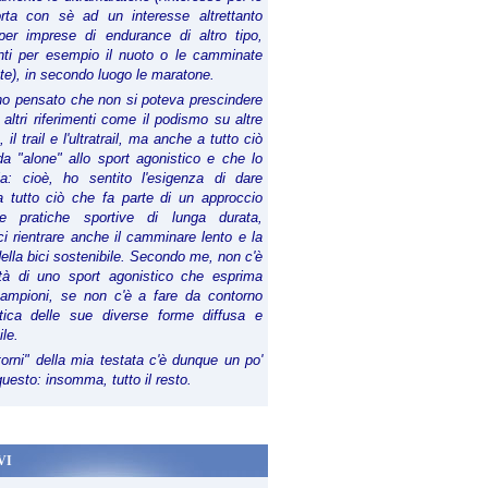
orta con sè ad un interesse altrettanto
per imprese di endurance di altro tipo,
anti per esempio il nuoto o le camminate
te), in secondo luogo le maratone.
ho pensato che non si poteva prescindere
 altri riferimenti come il podismo su altre
 il trail e l'ultratrail, ma anche a tutto ciò
a "alone" allo sport agonistico e che lo
ia: cioè, ho sentito l'esigenza di dare
a tutto ciò che fa parte di un approccio
le pratiche sportive di lunga durata,
i rientrare anche il camminare lento e la
della bici sostenibile. Secondo me, non c'è
lità di uno sport agonistico che esprima
campioni, se non c'è a fare da contorno
tica delle sue diverse forme diffusa e
ile.
torni" della mia testata c'è dunque un po'
 questo: insomma, tutto il resto.
VI