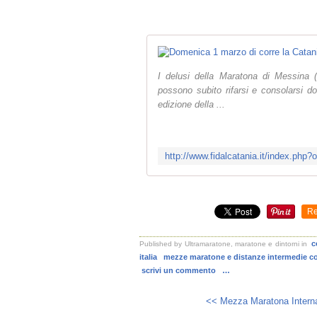
I delusi della Maratona di Messina (
possono subito rifarsi e consolarsi
edizione della ...
Re
c
Published by Ultramaratone, maratone e dintorni
in
italia
mezze maratone e distanze intermedie co
scrivi un commento
…
<< Mezza Maratona Interna