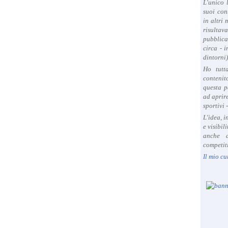
L'unico 
suoi con
in altri
risultav
pubblica
circa - 
dintorni)
Ho tutt
contenit
questa p
ad aprire
sportivi 
L'idea, 
e visibil
anche a
competiti
Il mio cu