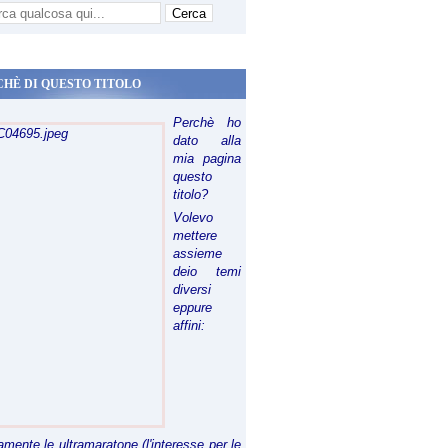
CHÈ DI QUESTO TITOLO
Perchè ho
dato alla
mia pagina
questo
titolo?
Volevo
mettere
assieme
deio temi
diversi
eppure
affini:
riamente le ultramaratone (l'interesse per le