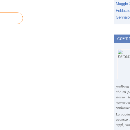
Maggio
Febbrai
Gennaio
COME 
podismo 
che mi p
stesso 
numeros
realizzar
La pagin
accesso 
oggi, son