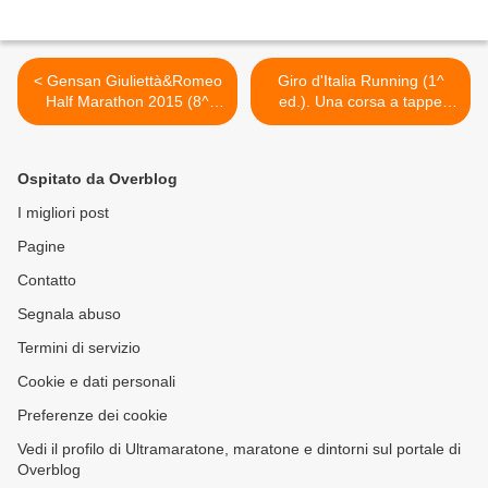
< Gensan Giuliettà&Romeo
Giro d'Italia Running (1^
Half Marathon 2015 (8^
ed.). Una corsa a tappe
ed.). Inaugurato l'Expo e
nelle Marche tra il 31
domani lo start
maggio e il 2 giugno >
Ospitato da Overblog
I migliori post
Pagine
Contatto
Segnala abuso
Termini di servizio
Cookie e dati personali
Preferenze dei cookie
Vedi il profilo di Ultramaratone, maratone e dintorni sul portale di
Overblog