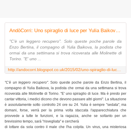
AndòCorri: Uno spiraglio di luce per Yulia Baikova, di S. Bottelli
"C'è un leggero recupero". Solo queste poche parole da
Enzo Bertina, il compagno di Yulia Baikova, la podista che
ormai da una settimana si trova ricoverata alle Molinette di
Torino. "E' uno ...
http://andocorri.blogspot.co.uk/2015/02/uno-spiraglio-di-luce-per-yulia-baikova.html
"C'è un leggero recupero"
. Solo queste poche parole da Enzo Bertina, il
compagno di Yulia Baikova, la podista che ormai da una settimana si trova
ricoverata alle Molinette di Torino. "E' uno spiraglio di luce. Ma è presto per
cantar vittoria, i medici dicono che devono passare altri giorni". La situazione
è assolutamente sotto controllo 24 ore su 24. Yulia è sempre "sedata", ma
domani, forse, verrà per la prima volta staccata l'apparecchiatura che
provvede a tutte le funzioni, e la ragazza, anche se soltanto per un
brevissimo tempo, sarà "risvegliata" e cercherà
di lottare da sola contro il male che l'ha colpita. Un virus, una misteriosa