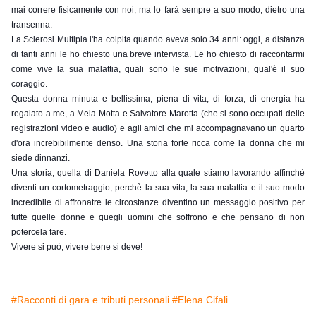
mai correre fisicamente con noi, ma lo farà sempre a suo modo, dietro una
transenna.
La Sclerosi Multipla l'ha colpita quando aveva solo 34 anni: oggi, a distanza
di tanti anni le ho chiesto una breve intervista. Le ho chiesto di raccontarmi
come vive la sua malattia, quali sono le sue motivazioni, qual'è il suo
coraggio.
Questa donna minuta e bellissima, piena di vita, di forza, di energia ha
regalato a me, a Mela Motta e Salvatore Marotta (che si sono occupati delle
registrazioni video e audio) e agli amici che mi accompagnavano un quarto
d'ora increbibilmente denso. Una storia forte ricca come la donna che mi
siede dinnanzi.
Una storia, quella di Daniela Rovetto alla quale stiamo lavorando affinchè
diventi un cortometraggio, perchè la sua vita, la sua malattia e il suo modo
incredibile di affronatre le circostanze diventino un messaggio positivo per
tutte quelle donne e quegli uomini che soffrono e che pensano di non
potercela fare.
Vivere si può, vivere bene si deve!
#Racconti di gara e tributi personali
#Elena Cifali