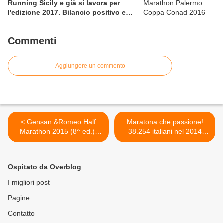
Running Sicily e già si lavora per
l'edizione 2017. Bilancio positivo e
rettificata in extremis la graduatoria
maschile a squadre
Commenti
Aggiungere un commento
< Gensan &Romeo Half
Maratona che passione!
Marathon 2015 (8^ ed.).
38.254 italiani nel 2014
Superati i 10.000 iscritti per
hanno portato a termine
quella che si annuncia
almeno una maratona >
come un'edizione dei
Ospitato da Overblog
record
I migliori post
Pagine
Contatto