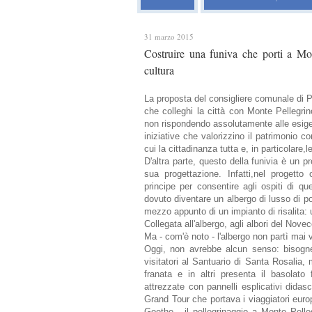
31 marzo 2015
Costruire una funiva che porti a Mon
cultura
La proposta del consigliere comunale di Pa
che colleghi la città con Monte Pellegrino
non rispondendo assolutamente alle esigen
iniziative che valorizzino il patrimonio
cui la cittadinanza tutta e, in particolare
D'altra parte, questo della funivia è un 
sua progettazione. Infatti,nel progetto
principe per consentire agli ospiti di que
dovuto diventare un albergo di lusso di 
mezzo appunto di un impianto di risalita: 
Collegata all'albergo, agli albori del Nov
Ma - com'è noto - l'albergo non partì mai
Oggi, non avrebbe alcun senso: bisogner
visitatori al Santuario di Santa Rosalia, 
franata e in altri presenta il basolato
attrezzate con pannelli esplicativi didasca
Grand Tour che portava i viaggiatori europe
Goethe - il pellegrinaggio a Monte Pelle