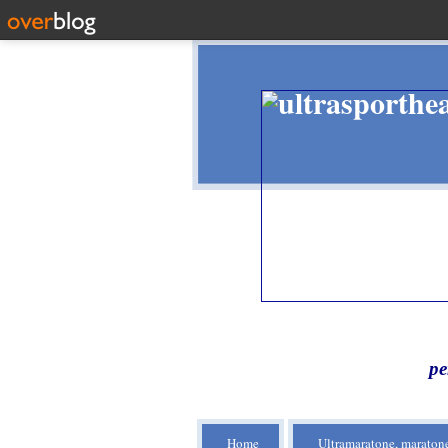
pe
Home
Ultramaratone, maratone