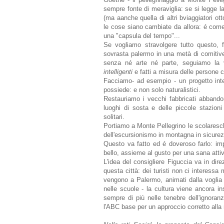
sempre fonte di meraviglia: se si legge 
(ma aanche quella di altri bviaggiatori ot
le cose siano cambiate da allora: é come
una "capsula del tempo"...
Se vogliamo stravolgere tutto questo,
sovrasta palermo in una metà di comitive d
senza né arte né parte, seguiamo la v
intelligenti
e fatti a misura delle persone ch
Facciamo- ad esempio - un progetto integ
possiede: e non solo naturalistici.
Restauriamo i vecchi fabbricati abbandon
luoghi di sosta e delle piccole stazioni
solitari.
Portiamo a Monte Pellegrino le scolaresche
dell'escursionismo in montagna in sicure
Questo va fatto ed é doveroso farlo: imp
bello, assieme al gusto per una sana attiv
L'idea del consigliere Figuccia va in di
questa città: dei turisti non ci interessa
vengono a Palermo, animati dalla voglia 
nelle scuole - la cultura viene ancora i
sempre di più nelle tenebre dell'ignoran
l'ABC base per un approccio corretto alla 