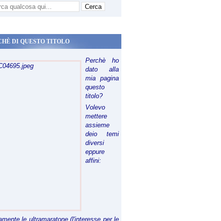
CHÈ DI QUESTO TITOLO
Perchè ho
dato alla
mia pagina
questo
titolo?
Volevo
mettere
assieme
deio temi
diversi
eppure
affini:
riamente le ultramaratone (l'interesse per le