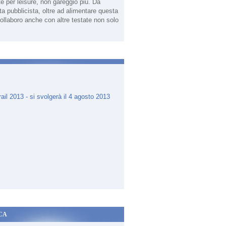
te per leisure, non gareggio più. Da
sta pubblicista, oltre ad alimentare questa
ollaboro anche con altre testate non solo
.
CA