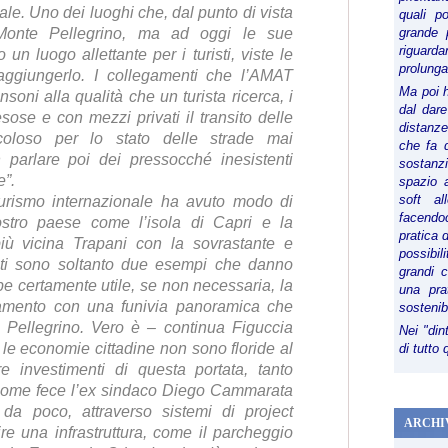
le. Uno dei luoghi che, dal punto di vista
quali p
è Monte Pellegrino, ma ad oggi le sue
grande 
riguard
un luogo allettante per i turisti, viste le
prolunga
 raggiungerlo. I collegamenti che l’AMAT
Ma poi 
soni alla qualità che un turista ricerca, i
dal dare
esose e con mezzi privati il transito delle
distanze,
oloso per lo stato delle strade mai
che fa d
 parlare poi dei pressocché inesistenti
sostanz
e”.
spazio 
soft al
 turismo internazionale ha avuto modo di
facendoc
stro paese come l’isola di Capri e la
pratica 
più vicina Trapani con la sovrastante e
possibi
sti sono soltanto due esempi che danno
grandi 
be certamente utile, se non necessaria, la
una pra
gamento con una funivia panoramica che
sostenib
e Pellegrino. Vero è – continua Figuccia
Nei "din
e le economie cittadine non sono floride al
di tutto
e investimenti di questa portata, tanto
 come fece l’ex sindaco Diego Cammarata
da poco, attraverso sistemi di project
ARCHI
ire una infrastruttura, come il parcheggio