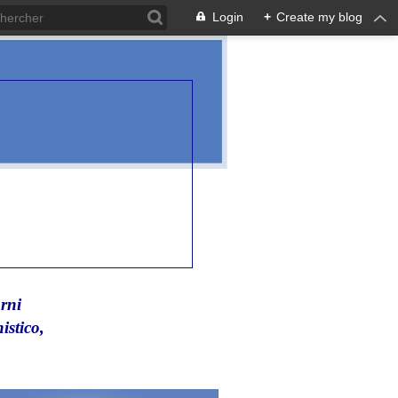
Login
+
Create my blog
rni
istico,