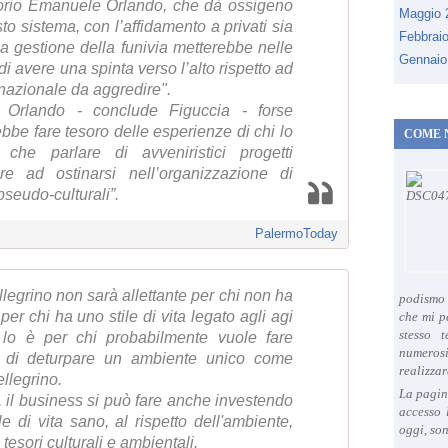
ttorio Emanuele Orlando, che dà ossigeno
Maggio
to sistema, con l’affidamento a privati sia
Febbrai
la gestione della funivia metterebbe nelle
Gennaio
 di avere una spinta verso l’alto rispetto ad
rnazionale da aggredire".
o Orlando - conclude Figuccia - forse
bbe fare tesoro delle esperienze di chi lo
COME 
 che parlare di avveniristici progetti
uare ad ostinarsi nell’organizzazione di
pseudo-culturali”.
PalermoToday
legrino non sarà allettante per chi non ha
podismo 
er chi ha uno stile di vita legato agli agi
che mi p
stesso 
lo è per chi probabilmente vuole fare
numeros
 di deturpare un ambiente unico come
realizzar
llegrino.
La pagin
, il business si può fare anche investendo
accesso 
e di vita sano, al rispetto dell'ambiente,
oggi, son
tesori culturali e ambientali.