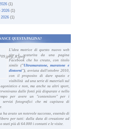
 2026
(1)
o 2026
(1)
 2026
(1)
NASCE QUESTA PAGINA?
L'idea motrice di questo nuovo web
site è scaturita da una pagina
Facebook che ho creato, con titolo
simile (
"
Ultramaratone, maratone e
dintorni
")
, avviata dall'ottobre 2010,
con il proposito di dare spazio e
visibilità ad una serie di materiali sul
agonistico e non, ma anche su altri sport,
ervenivano dalle fonti più disparate e nello
tempo per avere un "contenitore" per i
i servizi fotografici che mi capitava di
e.
a ha avuto un notevole successo, essendo di
libero per tutti: dalla data di creazione ad
o stati più di 64.000 i contatti e le visite.