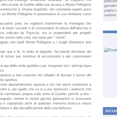
pratican
la descrizione di Goethe della sua ascesa a Monte Pellegrino
giornali
tocenteschi) si rimane stupefatti, nel constatare quanto poco
pagina c
 se Monte Pellegrino si presentasse al suo visitatore come
sportive
 facciamo pure; se vogliamo trasformare la montagna che
i turisti vocianti e di consumatori di natura dell'ultim'ora e
ia indicata da Figuccia: ma io propenderei per progetti
e vivono nella città, non tanto per i "turisti".
rato che tuteli Monte Pellegrino e i luoghi d'interessi ehe
ati qua e là, in stato di degrado: facciamoli diventare dei
 di ristoro per comitive di escursionisti o per camminatori
 per delle visite guidate e per insegnare loro i principi base
zza.
ariamo a fare crescere nei cittadini di domani il senso del
ità sportiva.
rezione diametralmente opposta a ciò che serve veramente a
 molto e, per quello che so io s,ono tantissimi i tedeschi che
di camminare proprio sulle orme di Goethe, perchè a loro -
nsegnata, mentre le nostre giovani generazioni si muovuono
za e soprattutto prive di qualsiasi memoria storica.e senza
natura e alla decodificazione della sua bellezza.
RICER