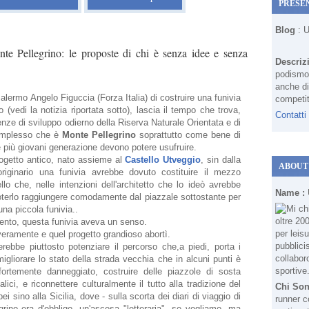
PRESE
Blog
: 
te Pellegrino: le proposte di chi è senza idee e senza
Descriz
podismo 
anche di
lermo Angelo Figuccia (Forza Italia) di costruire una funivia
competit
 (vedi la notizia riportata sotto), lascia il tempo che trova,
Contatti
ze di sviluppo odierno della Riserva Naturale Orientata e di
 complesso che è
Monte Pellegrino
soprattutto come bene di
,le più giovani generazione devono potere usufruire.
progetto antico, nato assieme al
Castello Utveggio
, sin dalla
ABOUT
 originario una funivia avrebbe dovuto costituire il mezzo
llo che, nelle intenzioni dell'architetto che lo ideò avrebbe
Name :
poterlo raggiungere comodamente dal piazzale sottostante per
una piccola funivia..
ecento, questa funivia aveva un senso.
 veramente e quel progetto grandioso abortì.
ebbe piuttosto potenziare il percorso che,a piedi, porta i
migliorare lo stato della strada vecchia che in alcuni punti è
 fortemente danneggiato, costruire delle piazzole di sosta
lici, e riconnettere culturalmente il tutto alla tradizione del
Chi So
i sino alla Sicilia, dove - sulla scorta dei diari di viaggio di
runner c
grino era d'obbligo, un'ascesa "letteraria", se vogliamo, ma