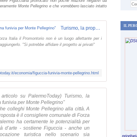
gliere Figucciaha provocato non poche reazioni negativi da
veramente Monte Pellegrino e che vorrebbero lasciato intatto
IL PER
Turismo, la proposta di Figuccia: "Una funivia per Monte Pellegrino"
rza Italia il Promontorio non è un luogo allettante per i
 raggiungerlo. "Si potrebbe affidare il progetto ai privati"
today.it/economia/figuccia-funivia-monte-pellegrino.html
e articolo su PalermoToday) Turismo, la
 funivia per Monte Pellegrino"
e colleghi Monte Pellegrino alla città. A
proposta è il consigliere comunale di Forza
Palermo ha certamente le potenzialità per
tà d’arte - sostiene Figuccia - anche un
ocazione turistica nello scenario sia
priorita