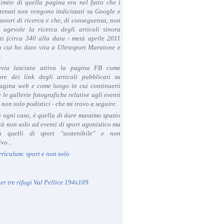
limite di quella pagina era nel fatto che i
tenuti non vengono indicizzati su Google e
 motori di ricerca e che, di conseguenza, non
a agevole la ricerca degli articoli sinora
ti (circa 340 alla data - metà aprile 2011
in cui ho dato vita a Ultrasport Maratone e
.
avia lasciato attiva la pagina FB come
ore dei link degli articoli pubblicati su
agina web e come luogo in cui continuerò
 le gallerie fotografiche relative agli eventi
- non solo podistici - che mi trovo a seguire.
in ogni caso, è quella di dare massimo spazio
ità non solo ad eventi di sport agonistico ma
 quelli di sport "sostenibile" e non
vo...
rriculum: sport e non solo