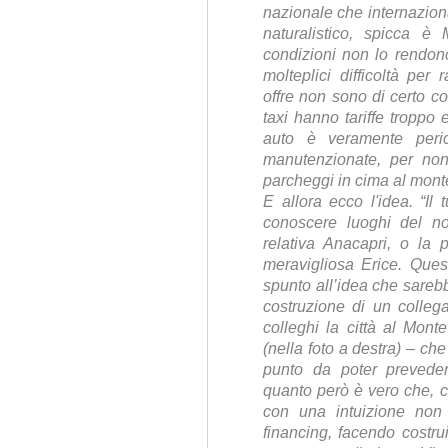
nazionale che internaziona
naturalistico, spicca 
condizioni non lo rendono 
molteplici difficoltà per
offre non sono di certo con
taxi hanno tariffe troppo 
auto è veramente peric
manutenzionate, per non
parcheggi in cima al mont
E allora ecco l'idea. “Il
conoscere luoghi del no
relativa Anacapri, o la 
meravigliosa Erice. Que
spunto all’idea che sareb
costruzione di un colle
colleghi la città al Mont
(nella foto a destra) – ch
punto da poter preveder
quanto però è vero che,
con una intuizione non 
financing, facendo costru