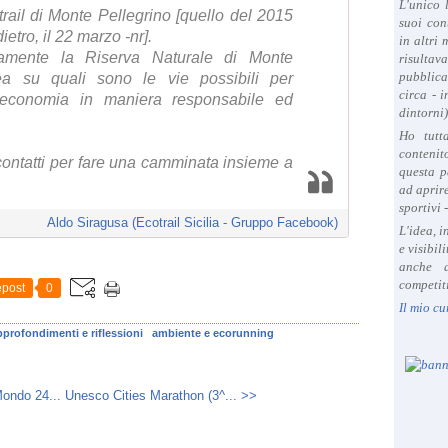
L'unico 
trail di Monte Pellegrino [quello del 2015
suoi con
ietro, il 22 marzo -nr].
in altri
amente la Riserva Naturale di Monte
risultav
pubblica
ea su quali sono le vie possibili per
circa - 
e economia in maniera responsabile ed
dintorni)
Ho tutt
contenit
contatti per fare una camminata insieme a
questa p
ad aprire
sportivi 
Aldo Siragusa (Ecotrail Sicilia - Gruppo Facebook)
L'idea, 
e visibil
anche a
competiti
post
0
Il mio cu
pprofondimenti e riflessioni
ambiente e ecorunning
ondo 24...
Unesco Cities Marathon (3^... >>