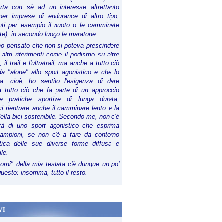
orta con sè ad un interesse altrettanto
per imprese di endurance di altro tipo,
anti per esempio il nuoto o le camminate
te), in secondo luogo le maratone.
ho pensato che non si poteva prescindere
 altri riferimenti come il podismo su altre
 il trail e l'ultratrail, ma anche a tutto ciò
a "alone" allo sport agonistico e che lo
ia: cioè, ho sentito l'esigenza di dare
a tutto ciò che fa parte di un approccio
le pratiche sportive di lunga durata,
i rientrare anche il camminare lento e la
della bici sostenibile. Secondo me, non c'è
lità di uno sport agonistico che esprima
campioni, se non c'è a fare da contorno
tica delle sue diverse forme diffusa e
ile.
torni" della mia testata c'è dunque un po'
 questo: insomma, tutto il resto.
VI