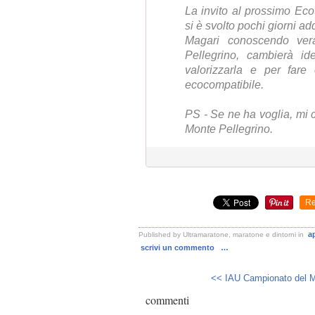
La invito al prossimo Eco
si è svolto pochi giorni add
Magari conoscendo ver
Pellegrino, cambierà id
valorizzarla e per far
ecocompatibile.
PS - Se ne ha voglia, mi 
Monte Pellegrino.
Re
a
Published by Ultramaratone, maratone e dintorni
in
scrivi un commento
…
<< IAU Campionato del M
commenti