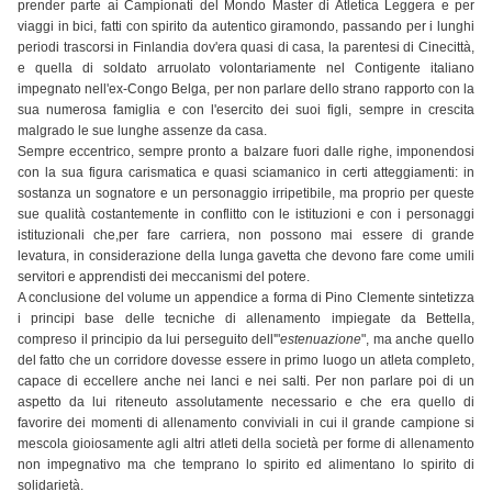
prender parte ai Campionati del Mondo Master di Atletica Leggera e per
viaggi in bici, fatti con spirito da autentico giramondo, passando per i lunghi
periodi trascorsi in Finlandia dov'era quasi di casa, la parentesi di Cinecittà,
e quella di soldato arruolato volontariamente nel Contigente italiano
impegnato nell'ex-Congo Belga, per non parlare dello strano rapporto con la
sua numerosa famiglia e con l'esercito dei suoi figli, sempre in crescita
malgrado le sue lunghe assenze da casa.
Sempre eccentrico, sempre pronto a balzare fuori dalle righe, imponendosi
con la sua figura carismatica e quasi sciamanico in certi atteggiamenti: in
sostanza un sognatore e un personaggio irripetibile, ma proprio per queste
sue qualità costantemente in conflitto con le istituzioni e con i personaggi
istituzionali che,per fare carriera, non possono mai essere di grande
levatura, in considerazione della lunga gavetta che devono fare come umili
servitori e apprendisti dei meccanismi del potere.
A conclusione del volume un appendice a forma di Pino Clemente sintetizza
i principi base delle tecniche di allenamento impiegate da Bettella,
compreso il principio da lui perseguito dell'"
estenuazione
", ma anche quello
del fatto che un corridore dovesse essere in primo luogo un atleta completo,
capace di eccellere anche nei lanci e nei salti. Per non parlare poi di un
aspetto da lui riteneuto assolutamente necessario e che era quello di
favorire dei momenti di allenamento conviviali in cui il grande campione si
mescola gioiosamente agli altri atleti della società per forme di allenamento
non impegnativo ma che temprano lo spirito ed alimentano lo spirito di
solidarietà.