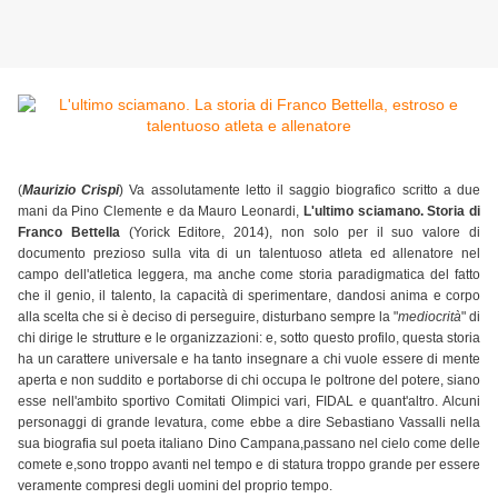
(
Maurizio Crispi
) Va assolutamente letto il saggio biografico scritto a due
mani da Pino Clemente e da Mauro Leonardi,
L'ultimo sciamano. Storia di
Franco Bettella
(Yorick Editore, 2014), non solo per il suo valore di
documento prezioso sulla vita di un talentuoso atleta ed allenatore nel
campo dell'atletica leggera, ma anche come storia paradigmatica del fatto
che il genio, il talento, la capacità di sperimentare, dandosi anima e corpo
alla scelta che si è deciso di perseguire, disturbano sempre la "
mediocrità
" di
chi dirige le strutture e le organizzazioni: e, sotto questo profilo, questa storia
ha un carattere universale e ha tanto insegnare a chi vuole essere di mente
aperta e non suddito e portaborse di chi occupa le poltrone del potere, siano
esse nell'ambito sportivo Comitati Olimpici vari, FIDAL e quant'altro. Alcuni
personaggi di grande levatura, come ebbe a dire Sebastiano Vassalli nella
sua biografia sul poeta italiano Dino Campana,passano nel cielo come delle
comete e,sono troppo avanti nel tempo e di statura troppo grande per essere
veramente compresi degli uomini del proprio tempo.