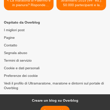
< La maratona di Palermo è
Stramilano 2015 (44^ ed.).
in pianura? Risponde
50.000 partecipanti e la
Gerlando Lo Cicero con
Mezza Maratona al Kenya
una bella descrizione della
(MilanoToday, Pasteo
città
Runners e altri fonti social)
Ospitato da Overblog
>
I migliori post
Pagine
Contatto
Segnala abuso
Termini di servizio
Cookie e dati personali
Preferenze dei cookie
Vedi il profilo di Ultramaratone, maratone e dintorni sul portale di
Overblog
Creare un blog su Overblog