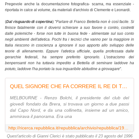
Pregevole anche la documentazione fotografica- scarna, ma essenziale -
riportata in calce al volume, da materiali d'archivio di Clemente e Leonardi.
(
Dal risguardo di copertina
) "
Parlare di Franco Bettella non è così facile. Si
finisce fatalmente con il doversi schierare a suo favore o contro, costretti
dalle polemiche - forse non tutte in buona fede - alimentate sul suo conto
negli ambienti dell'atletica. Pochi fra i tecnici che vanno per la maggiore in
Italia riescono in coscienza a ignorare il suo apporto allo sviluppo delle
teorie di allenamento. Eppure l'atletica ufficiale, quella professata dalle
gerarchie federali, ha sempre preferito ignorarlo. L'ostracismo dei
benpensanti non ha tuttavia impedito a Bettella di seminare laddove ha
potuto, laddove l'ha portato la sua inguaribile abitudine a girovagare
".
QUEL SIGNORE CHE FA CORRERE IL RE DI TONGA - la Repubblica.it
MELBOURNE - Renzo Bolchi, il presidente del club del
giovedì fondato da Brera, si trovava un giorno a due passi
dal Capo Nord, e da una collinetta, insieme ad un amico,
ammirava il panorama. Era una
http://ricerca.repubblica.it/repubblica/archivio/repubblica/1996/08/23/quel-signore-che-fa-correre-il-re.html
Quest'articolo di Gianni Clerici è stato pubblicato il 23 agosto del 1996