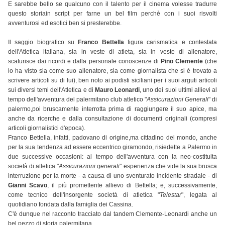
E sarebbe bello se qualcuno con il talento per il cinema volesse tradurre
questo storiain script per farne un bel film perchè con i suoi risvolti
avventurosi ed esotici ben si presterebbe.
Il saggio biografico su
Franco Bettella
figura carismatica e contestata
dell'Atletica italiana, sia in veste di atleta, sia in veste di allenatore,
scaturisce dai ricordi e dalla personale conoscenze di
Pino Clemente
(che
lo ha visto sia come suo allenatore, sia come giornalista che si è trovato a
scrivere articoli su di lui), ben noto ai podisti siciliani per i suoi arguti articoli
sui diversi temi dell'Atletica e di
Mauro Leonardi
, uno dei suoi ultimi allievi al
tempo dell'avventura del palermitano club atletico "
Assicurazioni Generali
" di
palermo,poi bruscamente interrotta prima di raggiungere il suo apice, ma
anche da ricerche e dalla consultazione di documenti originali (compresi
articoli giornalistici d'epoca).
Franco Bettella, infatti, padovano di origine,ma cittadino del mondo, anche
per la sua tendenza ad essere eccentrico giramondo, risiedette a Palermo in
due successive occasioni: al tempo dell'avventura con la neo-costituita
società di atletica "
Assicurazioni generali
" esperienza che vide la sua brusca
interruzione per la morte - a causa di uno sventurato incidente stradale - di
Gianni Scavo
, il più promettente allievo di Bettella; e, successivamente,
come tecnico dell'insorgente società di atletica "
Telestar
", legata al
quotidiano fondata dalla famiglia dei Cassina.
C'è dunque nel racconto tracciato dal tandem Clemente-Leonardi anche un
bel pezzo di storia palermitana.