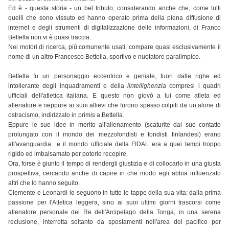
Ed è - questa storia - un bel tributo, considerando anche che, come tutti
quelli che sono vissuto ed hanno operato prima della piena diffusione di
internet e degli strumenti di digitalizzazione delle informazioni, di Franco
Bettella non vi è quasi traccia.
Nei motori di ricerca, più comunente usati, compare quasi esclusivamente il
nome di un altro Francesco Bettella, sportivo e nuotatore paralimpico.
Bettella fu un personaggio eccentrico e geniale, fuori dalle righe ed
intollerante degli inquadramenti e della
iintellighenzia
compresi i quadri
ufficiali dell'atletica italiana. E questo non giovò a lui come atleta ed
allenatore e neppure ai suoi allievi che furono spesso colpiti da un alone di
ostracismo, indirizzato in primis a Bettella.
Eppure le sue idee in merito all'allenamento
(scaturite dal suo contatto
prolungato con il mondo dei mezzofondisti e fondisti finlandesi)
erano
all'avanguardia
e il mondo ufficiale della FIDAL era a quei tempi troppo
rigido ed imbalsamato per poterle recepire.
Ora, forse è giunto il tempo di rendergli giustizia e di collocarlo in una giusta
prospettiva, cercando anche di capire in che modo egli abbia influenzato
altri che lo hanno seguito.
Clemente e Leonardi lo seguono in tutte le tappe della sua vita: dalla prima
passione per l'Atletica leggera, sino ai suoi ultimi giorni trascorsi come
allenatore personale del Re dell'Arcipelago della Tonga, in una serena
reclusione, interrotta soltanto da spostamenti nell'area del pacifico per