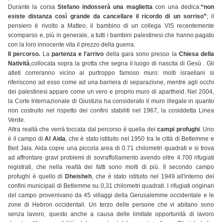
Durante la corsa
Stefano indosserà una maglietta
con una dedica:
“non
esiste distanza così grande da cancellare il ricordo di un sorriso”
; il
pensiero è rivolto a Matteo, il bambino di un collega VIS recentemente
scomparso e, più in generale, a tutti i bambini palestinesi che hanno pagato
con la loro innocente vita il prezzo della guerra.
Il percorso.
La
partenza e l'arrivo
della gara sono presso la
Chiesa della
Natività
,collocata sopra la grotta che segna il luogo di nascita di Gesù . Gli
atleti correranno vicino al purtroppo famoso muro: molti israeliani si
riferiscono ad esso come ad una barriera di separazione, mentre agli occhi
dei palestinesi appare come un vero e proprio muro di apartheid. Nel 2004,
la Corte Internazionale di Giustizia ha considerato il muro illegale in quanto
non costruito nel rispetto dei confini stabiliti nel 1967, la cosiddetta Linea
Verde.
Altra realtà che verrà toccata dal percorso è quella dei
campi profughi
. Uno
è il campo di
Al Aida
, che è stato istituito nel 1950 tra le città di Betlemme e
Beit Jala. Aida copre una piccola area di 0.71 chilometri quadrati e si trova
ad affrontare gravi problemi di sovraffollamento avendo oltre 4.700 rifugiati
registrati, che nella realtà dei fatti sono molti di più. Il secondo campo
profughi è quello di
Dheisheh
, che è stato istituito nel 1949 all'interno dei
confini municipali di Betlemme su 0,31 chilometri quadrati. I rifugiati originari
del campo provenivano da 45 villaggi della Gerusalemme occidentale e le
zone di Hebron occidentali. Un terzo delle persone che vi abitano sono
senza lavoro, questo anche a causa delle limitate opportunità di lavoro