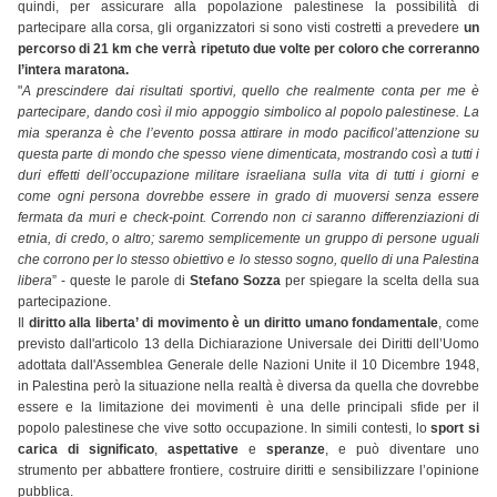
quindi, per assicurare alla popolazione palestinese la possibilità di
partecipare alla corsa, gli organizzatori si sono visti costretti a prevedere
un
percorso di 21 km che verrà ripetuto due volte per coloro che correranno
l’intera maratona.
"
A prescindere dai risultati sportivi, quello che realmente conta per me è
partecipare, dando così il mio appoggio simbolico al popolo palestinese. La
mia speranza è che l’evento possa attirare in modo pacificol’attenzione su
questa parte di mondo che spesso viene dimenticata, mostrando così a tutti i
duri effetti dell’occupazione militare israeliana sulla vita di tutti i giorni e
come ogni persona dovrebbe essere in grado di muoversi senza essere
fermata da muri e check-point. Correndo non ci saranno differenziazioni di
etnia, di credo, o altro; saremo semplicemente un gruppo di persone uguali
che corrono per lo stesso obiettivo e lo stesso sogno, quello di una Palestina
libera
” - queste le parole di
Stefano Sozza
per spiegare la scelta della sua
partecipazione.
Il
diritto alla liberta’ di movimento è un diritto umano fondamentale
, come
previsto dall'articolo 13 della Dichiarazione Universale dei Diritti dell’Uomo
adottata dall'Assemblea Generale delle Nazioni Unite il 10 Dicembre 1948,
in Palestina però la situazione nella realtà è diversa da quella che dovrebbe
essere e la limitazione dei movimenti è una delle principali sfide per il
popolo palestinese che vive sotto occupazione. In simili contesti, lo
sport si
carica di significato
,
aspettative
e
speranze
, e può diventare uno
strumento per abbattere frontiere, costruire diritti e sensibilizzare l’opinione
pubblica.