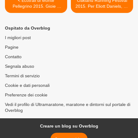
< Ecotrail di Monte
Oakland Running Festival
Pellegrino 2015. Gioie e
2015. Per Eliott Daniels, 10
dolori: il vincitore Francesco
anni, mezza maratona da
Cesare dice la sua
record in 1h29'14 >
Ospitato da Overblog
I migliori post
Pagine
Contatto
Segnala abuso
Termini di servizio
Cookie e dati personali
Preferenze dei cookie
Vedi il profilo di Ultramaratone, maratone e dintorni sul portale di
Overblog
Creare un blog su Overblog