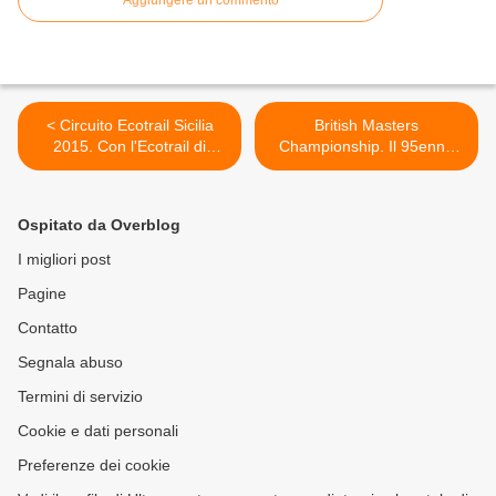
Aggiungere un commento
< Circuito Ecotrail Sicilia
British Masters
2015. Con l'Ecotrail di
Championship. Il 95enne
Monte Pellegrino, 3^ prova
Charles Eugster si
del circuito, riparte il Vilardo
aggiudica il record del
Doggy Trail
mondo di categoria sui 200
Ospitato da Overblog
metri piani indoor >
I migliori post
Pagine
Contatto
Segnala abuso
Termini di servizio
Cookie e dati personali
Preferenze dei cookie