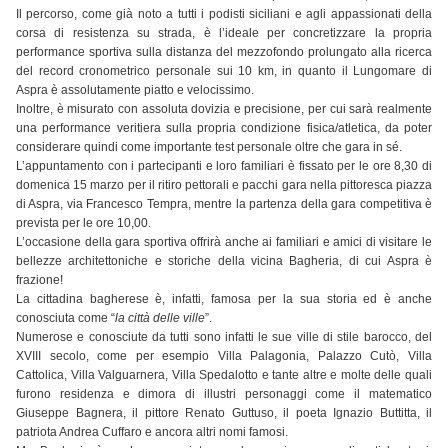
Il percorso, come già noto a tutti i podisti siciliani e agli appassionati della
corsa di resistenza su strada, è l’ideale per concretizzare la propria
performance sportiva sulla distanza del mezzofondo prolungato alla ricerca
del record cronometrico personale sui 10 km, in quanto il Lungomare di
Aspra è assolutamente piatto e velocissimo.
Inoltre, è misurato con assoluta dovizia e precisione, per cui sarà realmente
una performance veritiera sulla propria condizione fisica/atletica, da poter
considerare quindi come importante test personale oltre che gara in sé.
L’appuntamento con i partecipanti e loro familiari è fissato per le ore 8,30 di
domenica 15 marzo per il ritiro pettorali e pacchi gara nella pittoresca piazza
di Aspra, via Francesco Tempra, mentre la partenza della gara competitiva è
prevista per le ore 10,00.
L’occasione della gara sportiva offrirà anche ai familiari e amici di visitare le
bellezze architettoniche e storiche della vicina Bagheria, di cui Aspra è
frazione!
La cittadina bagherese è, infatti, famosa per la sua storia ed è anche
conosciuta come “
la città delle ville
”.
Numerose e conosciute da tutti sono infatti le sue ville di stile barocco, del
XVIII secolo, come per esempio Villa Palagonia, Palazzo Cutò, Villa
Cattolica, Villa Valguarnera, Villa Spedalotto e tante altre e molte delle quali
furono residenza e dimora di illustri personaggi come il matematico
Giuseppe Bagnera, il pittore Renato Guttuso, il poeta Ignazio Buttitta, il
patriota Andrea Cuffaro e ancora altri nomi famosi.