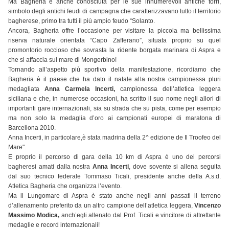
Ma Bagheria è anche conosciuta per le sue innumerevoli antiche torri,
simbolo degli antichi feudi di campagna che caratterizzavano tutto il territorio
bagherese, primo tra tutti il più ampio feudo “Solanto.
Ancora, Bagheria offre l’occasione per visitare la piccola ma bellissima
riserva naturale orientata “Capo Zafferano”, situata proprio su quel
promontorio roccioso che sovrasta la ridente borgata marinara di Aspra e
che si affaccia sul mare di Mongerbino!
Tornando all’aspetto più sportivo della manifestazione, ricordiamo che
Bagheria è il paese che ha dato il natale alla nostra campionessa pluri
medagliata
Anna Carmela Incerti,
campionessa dell’atletica leggera
siciliana e che, in numerose occasioni, ha scritto il suo nome negli allori di
importanti gare internazionali, sia su strada che su pista, come per esempio
ma non solo la medaglia d’oro ai campionati europei di maratona di
Barcellona 2010.
Anna Incerti, in particolare,è stata madrina della 2^ edizione de Il Troofeo del
Mare".
E proprio il percorso di gara della 10 km di Aspra è uno dei percorsi
bagheresi amati dalla nostra
Anna Incerti
, dove sovente si allena seguita
dal suo tecnico federale Tommaso Ticali, presidente anche della A.s.d.
Atletica Bagheria che organizza l’evento.
Ma il Lungomare di Aspra è stato anche negli anni passati il terreno
d’allenamento preferito da un altro campione dell’atletica leggera,
Vincenzo
Massimo Modica,
anch’egli allenato dal Prof. Ticali e vincitore di altrettante
medaglie e record internazionali!