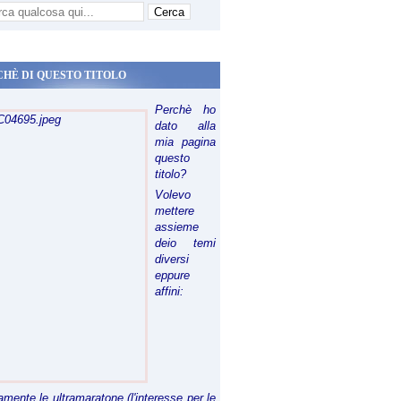
CHÈ DI QUESTO TITOLO
Perchè ho
dato alla
mia pagina
questo
titolo?
Volevo
mettere
assieme
deio temi
diversi
eppure
affini:
riamente le ultramaratone (l'interesse per le