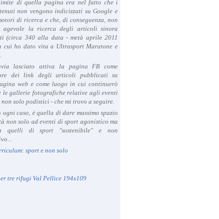
limite di quella pagina era nel fatto che i
tenuti non vengono indicizzati su Google e
 motori di ricerca e che, di conseguenza, non
a agevole la ricerca degli articoli sinora
ti (circa 340 alla data - metà aprile 2011
in cui ho dato vita a Ultrasport Maratone e
.
avia lasciato attiva la pagina FB come
ore dei link degli articoli pubblicati su
agina web e come luogo in cui continuerò
 le gallerie fotografiche relative agli eventi
- non solo podistici - che mi trovo a seguire.
in ogni caso, è quella di dare massimo spazio
ità non solo ad eventi di sport agonistico ma
 quelli di sport "sostenibile" e non
vo...
rriculum: sport e non solo