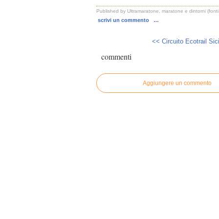
Published by Ultramaratone, maratone e dintorni (font
scrivi un commento
…
<< Circuito Ecotrail Sicil
commenti
Aggiungere un commento