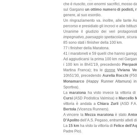
che è riuscito, con enormi sacrifici, mosso da
sul Gargano
un ottimo numero di podisti, ri
genere, al suo esordio.
Un ringraziamento va. inoltre, alle tante As
percorso e presidiato gli incroci e alle Istit
Unanime il giudizio dei veri protagonis
impegnativo, paesaggio spettacolare, sicura
85 sono stati i finisher della 100 km.
77 i finisher della Maratona.
41 i maratoneti e 59 quelli che hanno garegg
Ad aggiudicarsi la prima 100 km nel Gargan
i 100 km in 8h41'19, precedendo
Pierpao
Martina Franca); tra le
donne
Viviana Ve
10h51'30, precedendo
Aurelia Rocchi
(F50
Monamarco
(Happy Runner Altamura) i
Sportiva).
La
maratona
ha visto invece la vittoria d
Cursi
(ASD Podistica Valmisa) e
Marcello 
vittoria è andata a
Chiara Zurli
(ASD F.A.
Bertola
(Vicenza Runners).
A vincere la
Mezza maratona
è stato
Anto
D’Apolito
dell’A.S. Pegaso, entrambi atleti 
La
15 km
ha visto la vittoria di
Felice dell’Aq
Padre Pio).