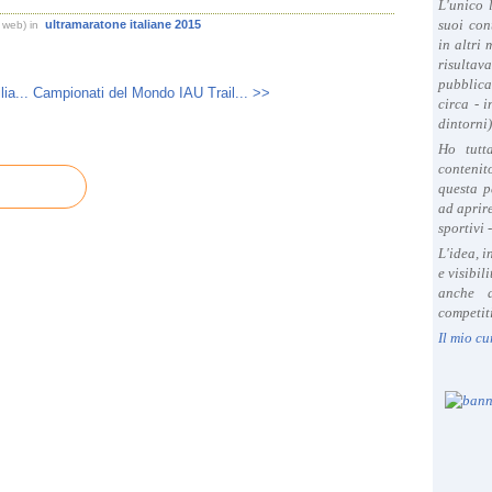
L'unico 
suoi con
ultramaratone italiane 2015
i web)
in
in altri
risultav
pubblica
ia...
Campionati del Mondo IAU Trail... >>
circa - 
dintorni)
Ho tutt
contenit
questa p
ad aprire
sportivi 
L'idea, 
e visibil
anche a
competiti
Il mio cu