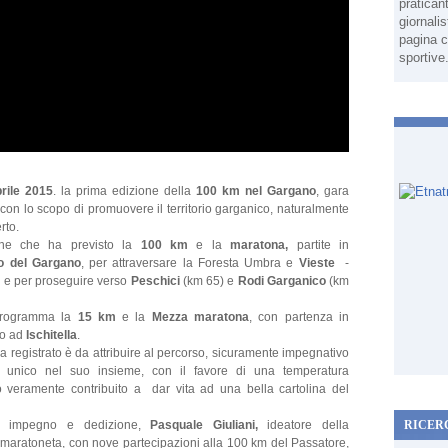
pratican
giornali
pagina c
sportive
rile 2015
. la prima edizione della
100 km nel Gargano
, gara
 con lo scopo di promuovere il territorio garganico, naturalmente
rto.
ione che ha previsto la
100 km
e la
maratona,
partite in
o del Gargano
, per attraversare la Foresta Umbra e
Vieste
-
- e per proseguire verso
Peschici
(km 65) e
Rodi Garganico
(km
programma la
15 km
e la
Mezza maratona
, con partenza in
vo ad
Ischitella
.
 registrato è da attribuire al percorso, sicuramente impegnativo
d unico nel suo insieme, con il favore di una temperatura
o veramente contribuito a dar vita ad una bella cartolina del
n impegno e dedizione,
Pasquale Giuliani,
ideatore della
RICER
ramaratoneta, con nove partecipazioni alla 100 km del Passatore,