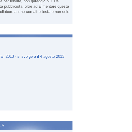
te per leisure, non gareggio più. Da
sta pubblicista, oltre ad alimentare questa
ollaboro anche con altre testate non solo
.
CA