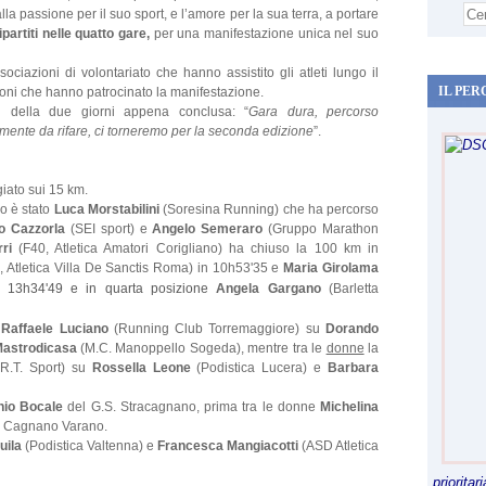
lla passione per il suo sport, e l’amore per la sua terra, a portare
partiti nelle quatto gare,
per una manifestazione unica nel suo
sociazioni di volontariato che hanno assistito gli atleti lungo il
IL PER
uzioni che hanno patrocinato la manifestazione.
ti della due giorni appena conclusa: “
Gara dura, percorso
mente da rifare, ci torneremo per la seconda edizione
”.
iato sui 15 km.
o è stato
Luca Morstabilini
(Soresina Running) che ha percorso
lo Cazzorla
(SEI sport) e
Angelo Semeraro
(Gruppo Marathon
rri
(F40, Atletica Amatori Corigliano) ha chiuso la 100 km in
, Atletica Villa De Sanctis Roma) in 10h53'35 e
Maria Girolama
n 13h34'49 e in quarta posizione
Angela Gargano
(Barletta
i
Raffaele Luciano
(Running Club Torremaggiore) su
Dorando
Mastrodicasa
(M.C. Manoppello Sogeda), mentre tra le
donne
la
R.T. Sport) su
Rossella Leone
(Podistica Lucera) e
Barbara
nio Bocale
del G.S. Stracagnano, prima tra le donne
Michelina
di Cagnano Varano.
uila
(Podistica Valtenna) e
Francesca Mangiacotti
(ASD Atletica
priorita