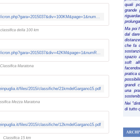
quali p
grande 
riguard
http://www.icron.it/services/classifica/icron.php?gara=2015037&div=100KM&page=1&numRows=50
prolunga
Ma poi 
 classifica della 100 km
dal dare
distanze,
che fa d
sostanz
http://www.icron.it/services/classifica/icron.php?gara=2015037&div=42KM&page=1&numRows=50
spazio 
soft al
Classifica Maratona
facendoc
pratica 
possibi
grandi 
einpuglia.it/files/2015/classifiche/21kmdelGargano15.pdf
una pra
sostenib
ssifica Mezza Maratona
Nei "din
di tutto
einpuglia.it/files/2015/classifiche/12kmdelGargano15.pdf
ARCHI
Classifica 15 km