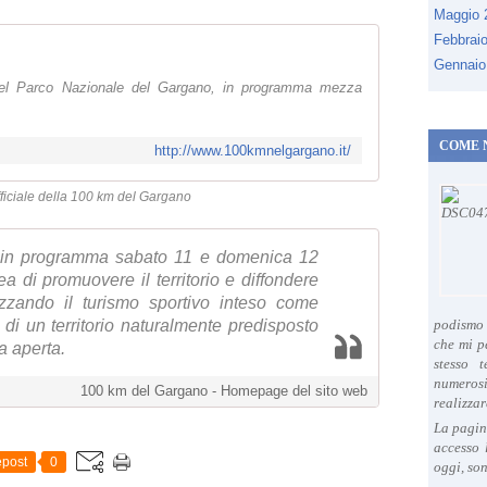
Maggio
Febbrai
Gennaio
nel Parco Nazionale del Gargano, in programma mezza
COME 
http://www.100kmnelgargano.it/
ufficiale della 100 km del Gargano
 in programma sabato 11 e domenica 12
ea di promuovere il territorio e diffondere
rizzando il turismo sportivo inteso come
di un territorio naturalmente predisposto
podismo 
che mi p
ia aperta.
stesso 
numeros
100 km del Gargano - Homepage del sito web
realizzar
La pagin
accesso 
post
0
oggi, son