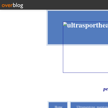
pe
Home
Ultramaratone, maratone