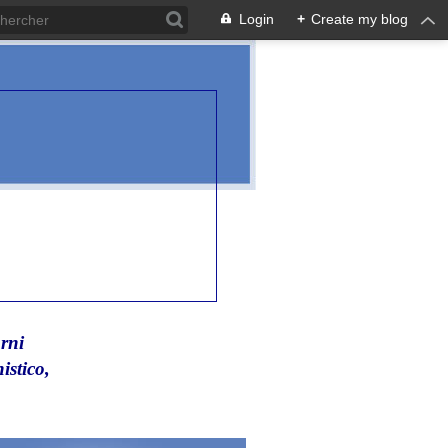
Login
+
Create my blog
rni
istico,