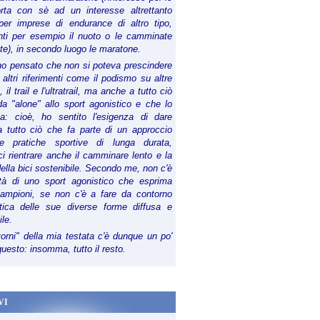
orta con sè ad un interesse altrettanto
per imprese di endurance di altro tipo,
anti per esempio il nuoto o le camminate
te), in secondo luogo le maratone.
ho pensato che non si poteva prescindere
 altri riferimenti come il podismo su altre
 il trail e l'ultratrail, ma anche a tutto ciò
a "alone" allo sport agonistico e che lo
ia: cioè, ho sentito l'esigenza di dare
a tutto ciò che fa parte di un approccio
le pratiche sportive di lunga durata,
i rientrare anche il camminare lento e la
della bici sostenibile. Secondo me, non c'è
lità di uno sport agonistico che esprima
campioni, se non c'è a fare da contorno
tica delle sue diverse forme diffusa e
ile.
torni" della mia testata c'è dunque un po'
 questo: insomma, tutto il resto.
VI