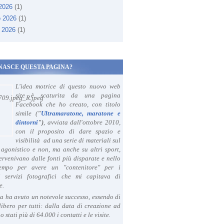
 2026
(1)
o 2026
(1)
 2026
(1)
NASCE QUESTA PAGINA?
L'idea motrice di questo nuovo web
site è scaturita da una pagina
Facebook che ho creato, con titolo
simile (
"
Ultramaratone, maratone e
dintorni
")
, avviata dall'ottobre 2010,
con il proposito di dare spazio e
visibilità ad una serie di materiali sul
agonistico e non, ma anche su altri sport,
ervenivano dalle fonti più disparate e nello
tempo per avere un "contenitore" per i
i servizi fotografici che mi capitava di
e.
a ha avuto un notevole successo, essendo di
libero per tutti: dalla data di creazione ad
o stati più di 64.000 i contatti e le visite.