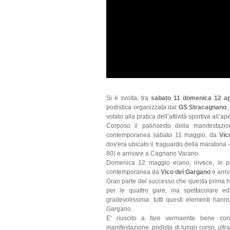
Si è svolta, tra
sabato 11 domenica 12 ap
podistica organizzata dal
GS Stracagnano
,
votato alla pratica dell’attività sportiva all’ape
Corposo il palinsesto della manifestaz
contemporanea sabato 11 maggio, da
Vic
dov'era ubicato il traguardo della maratona 
80) e arrivare a Cagnano Varano.
Domenica 12 maggio erano, invece, in 
contemporanea da
Vico del Gargano
e arri
Gran parte del successo che questa prima ha
per le quattro gare, ma spettacolare e
gradevolissima: tutti questi elementi hann
Gargano.
E' riuscito a fare vermaente bene co
manifestazione, podista di lungo corso, ult