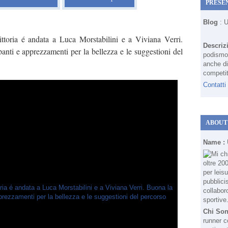
PRESE
Blog
: 
toria é andata a Luca Morstabilini e a Viviana Verri.
Descriz
nti e apprezzamenti per la bellezza e le suggestioni del
podismo 
anche di
competit
Contatti
ABOUT
Name :
Chi So
runner c