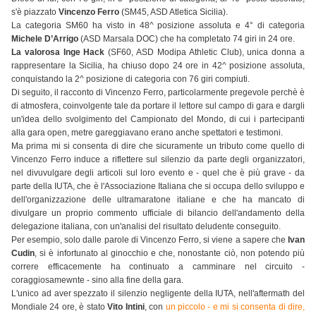
s'è piazzato
Vincenzo Ferro
(SM45, ASD Atletica Sicilia).
La categoria SM60 ha visto in 48^ posizione assoluta e 4° di categoria
Michele D’Arrigo
(ASD Marsala DOC) che ha completato 74 giri in 24 ore.
La valorosa Inge Hack
(SF60, ASD Modipa Athletic Club), unica donna a
rappresentare la Sicilia, ha chiuso dopo 24 ore in 42^ posizione assoluta,
conquistando la 2^ posizione di categoria con 76 giri compiuti.
Di seguito, il racconto di Vincenzo Ferro, particolarmente pregevole perchè è
di atmosfera, coinvolgente tale da portare il lettore sul campo di gara e dargli
un'idea dello svolgimento del Campionato del Mondo, di cui i partecipanti
alla gara open, metre gareggiavano erano anche spettatori e testimoni.
Ma prima mi si consenta di dire che sicuramente un tributo come quello di
Vincenzo Ferro induce a riflettere sul silenzio da parte degli organizzatori,
nel divuvulgare degli articoli sul loro evento e - quel che è più grave - da
parte della IUTA, che è l'Associazione Italiana che si occupa dello sviluppo e
dell'organizzazione delle ultramaratone italiane e che ha mancato di
divulgare un proprio commento ufficiale di bilancio dell'andamento della
delegazione italiana, con un'analisi del risultato deludente conseguito.
Per esempio, solo dalle parole di Vincenzo Ferro, si viene a sapere che
Ivan
Cudin
, si è infortunato al ginocchio e che, nonostante ciò, non potendo più
correre efficacemente ha continuato a camminare nel circuito -
coraggiosamewnte - sino alla fine della gara.
L'unico ad aver spezzato il silenzio negligente della IUTA, nell'aftermath del
Mondiale 24 ore, è stato
Vito Intini
, con
un piccolo - e mi si consenta di dire,