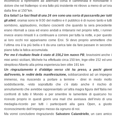
Incomincio a riprendere ad alternare corsa e camminata e nonostante il
dolore che nel frattempo si era fatto più insistente mi ritrovo a meno di un’ora
dalla fine al 150°km.
Era fatta!! Le fasi finali di una 24 ore sono una sorta di passarella per tutti
gli atleti
; oramai sono le 9:00 del mattino e il pubblico è di nuovo tanto e tutti
sorridono, applaudono, incitano coscienti che quando la sera precedente
erano ritornati a casa ed erano andati a rintanarsi nel proprio letto, i runner
invece erano rimasti li a continuare a correre per tutta la notte, e per questo
ai loro occhi noi apparivamo come Eroi. Si devo proprio ammettere che
l’ultima ora è la più bella e ti da una carica tale da fare passare in secondo
piano tutta la fatica accumulata.
Per me il risultato finale é stato di 156,2 km nuovo PB
; bravissimi anche i
miei amici siciliani, Michele ha effettuato circa 150 km, Inge oltre 152 ed uno
strepitoso Alberto alla prima esperienza ben oltre 191 km
Un ringraziamento è d’obbligo verso chi ha preso, a pochi giorni
dall’evento, le redini della manifestazione,
sobbarcandosi ad un impegno
immenso, ma riuscendo a portare a termine - direi in modo molto
soddisfacente, -visto soprattutto che c’è stato anche il rischio di
annullamento che avrebbe rappresentato un’altra magra figura dell’Italia nei
confronti di tutto il Mondo e per smentire le lamentele di qualcuno ho
ricevuto proprio in questi giorni una mail che avvisava dell’invio di una
medaglia-ricordo per tutti i partecipanti alla gara Open, a giusto
riconoscimento dell’impegno messo da ognuno di noi.
Ma vorrei concludere ringraziando
Salvatore Calandriello
, un caro amico