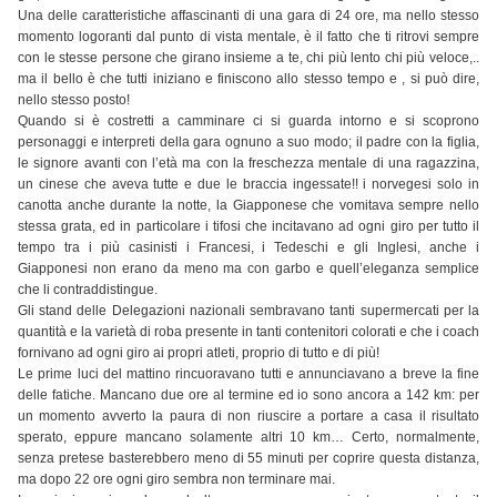
Una delle caratteristiche affascinanti di una gara di 24 ore, ma nello stesso
momento logoranti dal punto di vista mentale, è il fatto che ti ritrovi sempre
con le stesse persone che girano insieme a te, chi più lento chi più veloce,..
ma il bello è che tutti iniziano e finiscono allo stesso tempo e , si può dire,
nello stesso posto!
Quando si è costretti a camminare ci si guarda intorno e si scoprono
personaggi e interpreti della gara ognuno a suo modo; il padre con la figlia,
le signore avanti con l’età ma con la freschezza mentale di una ragazzina,
un cinese che aveva tutte e due le braccia ingessate!! i norvegesi solo in
canotta anche durante la notte, la Giapponese che vomitava sempre nello
stessa grata, ed in particolare i tifosi che incitavano ad ogni giro per tutto il
tempo tra i più casinisti i Francesi, i Tedeschi e gli Inglesi, anche i
Giapponesi non erano da meno ma con garbo e quell’eleganza semplice
che li contraddistingue.
Gli stand delle Delegazioni nazionali sembravano tanti supermercati per la
quantità e la varietà di roba presente in tanti contenitori colorati e che i coach
fornivano ad ogni giro ai propri atleti, proprio di tutto e di più!
Le prime luci del mattino rincuoravano tutti e annunciavano a breve la fine
delle fatiche. Mancano due ore al termine ed io sono ancora a 142 km: per
un momento avverto la paura di non riuscire a portare a casa il risultato
sperato, eppure mancano solamente altri 10 km… Certo, normalmente,
senza pretese basterebbero meno di 55 minuti per coprire questa distanza,
ma dopo 22 ore ogni giro sembra non terminare mai.