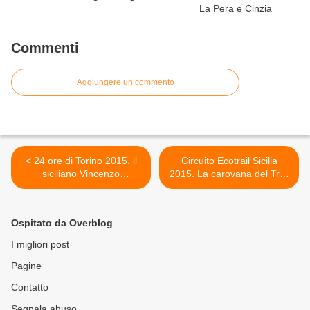
Commenti
Aggiungere un commento
< 24 ore di Torino 2015. il
Circuito Ecotrail Sicilia
siciliano Vincenzo
2015. La carovana del Trail
Ferro&friends alla gara
sbarca a Palazzo Adriano e
open, abbinata al Mondiale
nel Parco dei Monti Sicani >
24 ore
Ospitato da Overblog
I migliori post
Pagine
Contatto
Segnala abuso