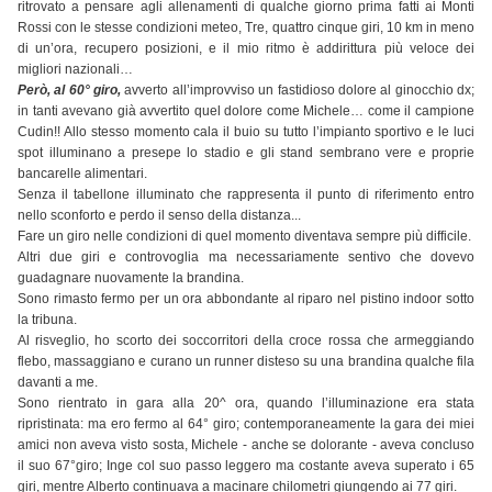
ritrovato a pensare agli allenamenti di qualche giorno prima fatti ai Monti
Rossi con le stesse condizioni meteo, Tre, quattro cinque giri, 10 km in meno
di un’ora, recupero posizioni, e il mio ritmo è addirittura più veloce dei
migliori nazionali…
Però, al 60° giro,
avverto all’improvviso un fastidioso dolore al ginocchio dx;
in tanti avevano già avvertito quel dolore come Michele… come il campione
Cudin!! Allo stesso momento cala il buio su tutto l’impianto sportivo e le luci
spot illuminano a presepe lo stadio e gli stand sembrano vere e proprie
bancarelle alimentari.
Senza il tabellone illuminato che rappresenta il punto di riferimento entro
nello sconforto e perdo il senso della distanza...
Fare un giro nelle condizioni di quel momento diventava sempre più difficile.
Altri due giri e controvoglia ma necessariamente sentivo che dovevo
guadagnare nuovamente la brandina.
Sono rimasto fermo per un ora abbondante al riparo nel pistino indoor sotto
la tribuna.
Al risveglio, ho scorto dei soccorritori della croce rossa che armeggiando
flebo, massaggiano e curano un runner disteso su una brandina qualche fila
davanti a me.
Sono rientrato in gara alla 20^ ora, quando l’illuminazione era stata
ripristinata: ma ero fermo al 64° giro; contemporaneamente la gara dei miei
amici non aveva visto sosta, Michele - anche se dolorante - aveva concluso
il suo 67°giro; Inge col suo passo leggero ma costante aveva superato i 65
giri, mentre Alberto continuava a macinare chilometri giungendo ai 77 giri.