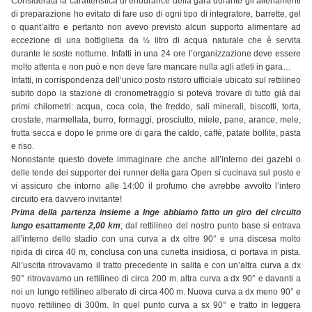
Considerata la caratteristica di endurance della gara durante gli allenamenti
di preparazione ho evitato di fare uso di ogni tipo di integratore, barrette, gel
o quant’altro e pertanto non avevo previsto alcun supporto alimentare ad
eccezione di una bottiglietta da ½ litro di acqua naturale che è servita
durante le soste notturne. Infatti in una 24 ore l’organizzazione deve essere
molto attenta e non può e non deve fare mancare nulla agli atleti in gara…
Infatti, in corrispondenza dell’unico posto ristoro ufficiale ubicato sul rettilineo
subito dopo la stazione di cronometraggio si poteva trovare di tutto già dai
primi chilometri: acqua, coca cola, the freddo, sali minerali, biscotti, torta,
crostate, marmellata, burro, formaggi, prosciutto, miele, pane, arance, mele,
frutta secca e dopo le prime ore di gara the caldo, caffè, patate bollite, pasta
e riso.
Nonostante questo dovete immaginare che anche all’interno dei gazebi o
delle tende dei supporter dei runner della gara Open si cucinava sul posto e
vi assicuro che intorno alle 14:00 il profumo che avrebbe avvolto l’intero
circuito era davvero invitante!
Prima della partenza insieme a Inge abbiamo fatto un giro del circuito
lungo esattamente 2,00 km
; dal rettilineo del nostro punto base si entrava
all’interno dello stadio con una curva a dx oltre 90° e una discesa molto
ripida di circa 40 m, conclusa con una cunetta insidiosa, ci portava in pista.
All’uscita ritrovavamo il tratto precedente in salita e con un’altra curva a dx
90° ritrovavamo un rettilineo di circa 200 m. altra curva a dx 90° e davanti a
noi un lungo rettilineo alberato di circa 400 m. Nuova curva a dx meno 90° e
nuovo rettilineo di 300m. In quel punto curva a sx 90° e tratto in leggera