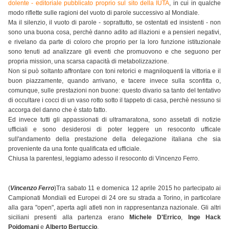
dolente - editoriale pubblicato proprio sul sito della IUTA
, in cui in qualche
modo riflette sulle ragioni del vuoto di parole successivo al Mondiale.
Ma il silenzio, il vuoto di parole - soprattutto, se ostentati ed insistenti - non
sono una buona cosa, perchè danno adito ad illazioni e a pensieri negativi,
e rivelano da parte di coloro che proprio per la loro funzione istituzionale
sono tenuti ad analizzare gli eventi che promuovono e che seguono per
propria mission, una scarsa capacità di metabolizzazione.
Non si può soltanto affrontare con toni retorici e magniloquenti la vittoria e il
buon piazzamente, quando arrivano, e tacere invece sulla sconfitta o,
comunque, sulle prestazioni non buone: questo divario sa tanto del tentativo
di occultare i cocci di un vaso rotto sotto il tappeto di casa, perchè nessuno si
accorga del danno che è stato fatto.
Ed invece t
utti gli appassionati di ultramaratona, sono assetati di notizie
ufficiali e sono desiderosi di poter leggere un resoconto ufficale
sull'andamento della prestazione della delegazione italiana che sia
proveniente da una fonte qualificata ed ufficiale.
Chiusa la parentesi, leggiamo adesso il resoconto di Vincenzo Ferro.
(
Vincenzo Ferro
)Tra sabato 11 e domenica 12 aprile 2015 ho partecipato ai
Campionati Mondiali ed Europei di 24 ore su strada a Torino, in particolare
alla gara "open", aperta agli atleti non in rappresentanza nazionale. Gli altri
siciliani presenti alla partenza erano
Michele D'Errico
,
Inge Hack
Poidomani
e
Alberto Bertuccio
.