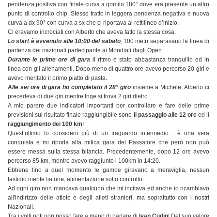
pendenza positiva con finale curva a gomito 180° dove era presente un altro
punto di controllo chip. Stesso tratto in leggera pendenza negativa e nuova
curva a dx 90° con curva a sx che ci riportava al rettilineo d’inizio.
Ci eravamo incrociati con Alberto che aveva fatto la stessa cosa.
Lo start è avvenuto alle 10:00 del sabato
; 100 metri separavano la linea di
partenza dei nazionali partecipante ai Mondiali dagli Open.
Durante le prime ore di gara
il ritmo è stato abbastanza tranquillo ed in
linea con gli allenamenti. Dopo meno di quattro ore avevo percorso 20 giri e
avevo meritato il primo piatto di pasta.
Alle sei ore di gara ho completato il 28° giro
insieme a Michele; Alberto ci
precedeva di due giri mentre Inge si trova 2 giri dietro.
A mio parere due indicatori importanti per controllare e fare delle prime
previsioni sul risultato finale raggiungibile sono
il passaggio alle 12 ore
ed il
raggiungimento dei 100 km
!
Quest’ultimo lo considero più di un traguardo intermedio… è una vera
conquista e mi riporta alla mitica gara del Passatore che però non può
essere messa sulla stessa bilancia. Precedentemente, dopo 12 ore avevo
percorso 85 km, mentre avevo raggiunto i 100km in 14:20.
Ebbene fino a quel momento le gambe giravano a meraviglia, nessun
fastidio niente fiatone, alimentazione sotto controllo.
Ad ogni giro non mancava qualcuno che mi incitava ed anche io ricambiavo
all'indirizzo delle atlete e degli atleti stranieri, ma soprattutto con i nostri
Nazionali.
Tra i volti noti non posso fare a meno di parlare di
Ivan Cudin
! Del suo valore