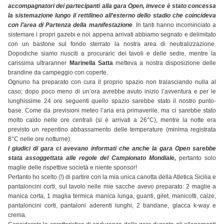
accompagnatori dei partecipanti alla gara Open, invece è stato concessa
la sistemazione lungo il rettilineo all’esterno dello stadio che coincideva
con l’area di Partenza della manifestazione
. In tanti hanno incominciato a
sistemare i propri gazebi e noi appena arrivati abbiamo segnato e delimitato
con un bastone sul fondo sterrato la nostra area di neutralizzazione.
Dopodiche siamo riusciti a procuraric dei tavoli e delle sedie, mentre la
carissima ultraranner
Marinella Satta
metteva a nostra disposizione delle
brandine da campeggio con coperte.
Ognuno ha preparato con cura il proprio spazio non tralasciando nulla al
caso; dopo poco meno di un’ora avrebbe avuto inizio l’avventura e per le
lunghissime 24 ore seguenti quello spazio sarebbe stato il nostro punto-
base. Come da previsioni meteo l’aria era primaverile, ma ci sarebbe stato
molto caldo nelle ore centrali (si è arrivati a 26°C), mentre la notte era
previsto un repentino abbassamento delle temperature (minima registrata
8°C nelle ore notturne).
I giudici di gara ci avevano informati che anche la gara Open sarebbe
stata assoggettata alle regole del Campionato Mondiale,
pertanto solo
maglie delle rispettive società e niente sponsor!
Pertanto ho scelto (!) di partire con la mia unica canotta della Atletica Sicilia e
pantaloncini corti; sul tavolo nelle mie sacche avevo preparato: 2 maglie a
manica corta, 1 maglia termica manica lunga, guanti, gilet, manicotti, calze,
pantaloncini corti, pantaloni aderenti lunghi, 2 bandane, giacca k-way e
crema.