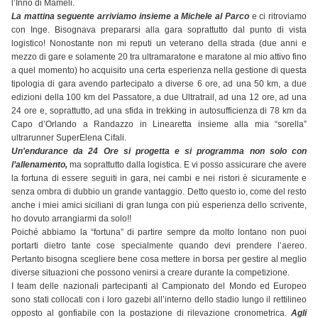
l’Inno di Mameli.
La mattina seguente arriviamo insieme a Michele al Parco
e ci ritroviamo
con Inge. Bisognava prepararsi alla gara soprattutto dal punto di vista
logistico! Nonostante non mi reputi un veterano della strada (due anni e
mezzo di gare e solamente 20 tra ultramaratone e maratone al mio attivo fino
a quel momento) ho acquisito una certa esperienza nella gestione di questa
tipologia di gara avendo partecipato a diverse 6 ore, ad una 50 km, a due
edizioni della 100 km del Passatore, a due Ultratrail, ad una 12 ore, ad una
24 ore e, soprattutto, ad una sfida in trekking in autosufficienza di 78 km da
Capo d’Orlando a Randazzo in Linearetta insieme alla mia “sorella”
ultrarunner SuperElena Cifali.
Un'endurance da 24 Ore si progetta e si programma non solo con
l’allenamento,
ma soprattutto dalla logistica. E vi posso assicurare che avere
la fortuna di essere seguiti in gara, nei cambi e nei ristori è sicuramente e
senza ombra di dubbio un grande vantaggio. Detto questo io, come del resto
anche i miei amici siciliani di gran lunga con più esperienza dello scrivente,
ho dovuto arrangiarmi da solo!!
Poiché abbiamo la “fortuna” di partire sempre da molto lontano non puoi
portarti dietro tante cose specialmente quando devi prendere l’aereo.
Pertanto bisogna scegliere bene cosa mettere in borsa per gestire al meglio
diverse situazioni che possono venirsi a creare durante la competizione.
I team delle nazionali partecipanti al Campionato del Mondo ed Europeo
sono stati collocati con i loro gazebi all’interno dello stadio lungo il rettilineo
opposto al gonfiabile con la postazione di rilevazione cronometrica.
Agli