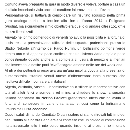
Ognuno aveva preparato la gara in modo diverso e voleva portare a casa un
risultato importante visto anche il carattere internazionale dell'evento.
Personalmente, si trattava di consolidare un risultato acquisito nella prima
gara analoga portata a termine alla fine dell'anno 2014 a Putignano
(Puglia), ma sicuramente il mio obiettivo era quello di andare oltre i 151 km e
mezzo lì realizzati.
Arrivato nel primo pomeriggio di venerdì ho avuto la possibilità e la fortuna di
assistere alla presentazione ufficiale delle squadre partecipanti presso lo
Stadio Nebiolo all'interno del Parco Ruffini, un bellissimo polmone verde
dentro una città apparsa poco caotica e con un sistema viario ampio e poco
congestionato dovuto anche alla completa chiusura di negozi e alimentari
che invece dalle nostre parti “vive” esageratamente nelle ore del week-end.
Al ritiro dei pettorali si respirava già un’aria insolita dovuta alla presenza di
numerosissimi stranieri venuti anche d’oltreoceano: tanto numerosi che
risultava difficile incontrare altri italiani!
Algeria, Australia, Austria... Incominciavano a sfilare le rappresentative con
tutti gli atleti felici e sorridenti ed infine, a chiudere lo show, la squadra
italiana capitanata da
Nerino Paoletti
grandissimo atleta che ho avuto la
fortuna di conoscere in varie ultramaratone, così come la fortissima e
umilissima
Luisa Zecchino
.
Dopo i saluti di rito del Comitato Organizzatore ci siamo ritrovati tutti in piedi
per il saluto alla nostra Bandiera e vi confesso che un brivido di commozione
ha attraversato tutto il mio corpo quando insieme ai presenti ho intonato