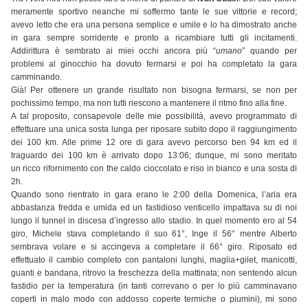
meramente sportivo neanche mi soffermo tante le sue vittorie e record;
avevo letto che era una persona semplice e umile e lo ha dimostrato anche
in gara sempre sorridente e pronto a ricambiare tutti gli incitamenti.
Addirittura è sembrato ai miei occhi ancora più “
umano
” quando per
problemi al ginocchio ha dovuto fermarsi e poi ha completato la gara
camminando.
Già! Per ottenere un grande risultato non bisogna fermarsi, se non per
pochissimo tempo, ma non tutti riescono a mantenere il ritmo fino alla fine.
A tal proposito, consapevole delle mie possibilità, avevo programmato di
effettuare una unica sosta lunga per riposare subito dopo il raggiungimento
dei 100 km. Alle prime 12 ore di gara avevo percorso ben 94 km ed il
traguardo dei 100 km è arrivato dopo 13:06; dunque, mi sono meritato
un ricco rifornimento con the caldo cioccolato e riso in bianco e una sosta di
2h.
Quando sono rientrato in gara erano le 2:00 della Domenica, l’aria era
abbastanza fredda e umida ed un fastidioso venticello impattava su di noi
lungo il tunnel in discesa d’ingresso allo stadio. In quel momento ero al 54
giro, Michele stava completando il suo 61°, Inge il 56° mentre Alberto
sembrava volare e si accingeva a completare il 66° giro. Riposato ed
effettuato il cambio completo con pantaloni lunghi, maglia+gilet, manicotti,
guanti e bandana, ritrovo la freschezza della mattinata; non sentendo alcun
fastidio per la temperatura (in tanti correvano o per lo più camminavano
coperti in malo modo con addosso coperte termiche o piumini), mi sono