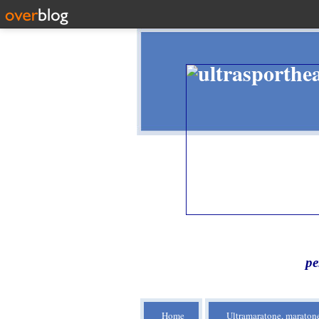
pe
Home
Ultramaratone, maratone