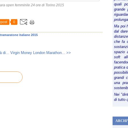
quali p
gara open femminile 24 ore di Torino 2015
grande 
riguard
prolunga
post
0
Ma poi 
dal dare
ltramaratone italiane 2015
distanze,
che fa d
sostanz
spazio 
 di...
Virgin Money London Marathon... >>
soft al
facendoc
pratica 
possibi
grandi 
una pra
sostenib
Nei "din
di tutto
ARCHI