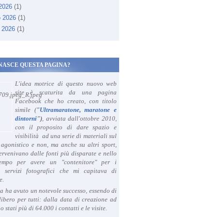
 2026
(1)
o 2026
(1)
 2026
(1)
NASCE QUESTA PAGINA?
L'idea motrice di questo nuovo web
site è scaturita da una pagina
Facebook che ho creato, con titolo
simile (
"
Ultramaratone, maratone e
dintorni
")
, avviata dall'ottobre 2010,
con il proposito di dare spazio e
visibilità ad una serie di materiali sul
agonistico e non, ma anche su altri sport,
ervenivano dalle fonti più disparate e nello
tempo per avere un "contenitore" per i
i servizi fotografici che mi capitava di
e.
a ha avuto un notevole successo, essendo di
libero per tutti: dalla data di creazione ad
o stati più di 64.000 i contatti e le visite.