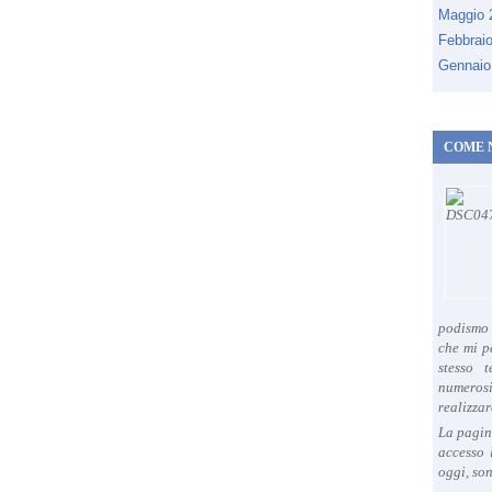
Maggio
Febbrai
Gennaio
COME 
podismo 
che mi p
stesso 
numeros
realizzar
La pagin
accesso 
oggi, son