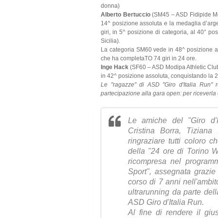
donna)
Alberto Bertuccio
(SM45 – ASD Fidipide Mes
14^ posizione assoluta e la medaglia d’argen
giri, in 5^ posizione di categoria, al 40° po
Sicilia).
La categoria SM60 vede in 48^ posizione a
che ha completaTO 74 giri in 24 ore.
Inge Hack
(SF60 – ASD Modipa Athletic Club)
in 42^ posizione assoluta, conquistando la 2^
Le "ragazze" di ASD "Giro d'Italia Run" 
partecipazione alla gara open: per riceverla è
Le amiche del "Giro d'I
Cristina Borra, Tizian
ringraziare tutti coloro 
della "24 ore di Torino
ricompresa nel program
Sport", assegnata grazie 
corso di 7 anni nell'ambit
ultrarunning da parte dell
ASD Giro d'Italia Run.
Al fine di rendere il giu