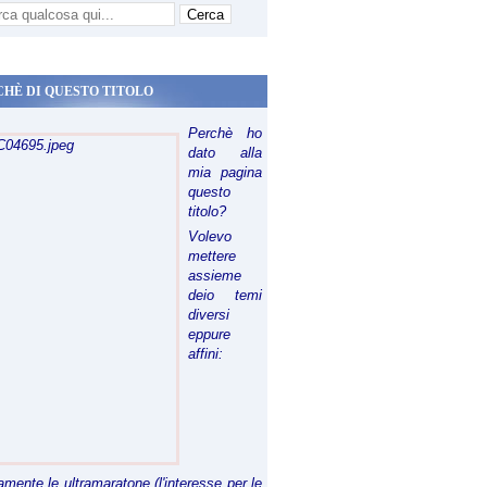
CHÈ DI QUESTO TITOLO
Perchè ho
dato alla
mia pagina
questo
titolo?
Volevo
mettere
assieme
deio temi
diversi
eppure
affini:
riamente le ultramaratone (l'interesse per le