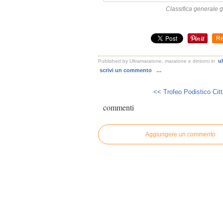
Classifica generale 
Re
u
Published by Ultramaratone, maratone e dintorni
in
scrivi un commento
…
<< Trofeo Podistico Città
commenti
Aggiungere un commento