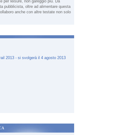
te per leisure, non gareggio più. Da
sta pubblicista, oltre ad alimentare questa
ollaboro anche con altre testate non solo
.
CA