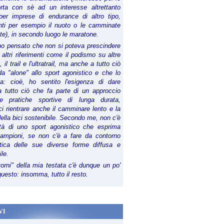
orta con sè ad un interesse altrettanto
per imprese di endurance di altro tipo,
anti per esempio il nuoto o le camminate
te), in secondo luogo le maratone.
ho pensato che non si poteva prescindere
 altri riferimenti come il podismo su altre
 il trail e l'ultratrail, ma anche a tutto ciò
a "alone" allo sport agonistico e che lo
ia: cioè, ho sentito l'esigenza di dare
a tutto ciò che fa parte di un approccio
le pratiche sportive di lunga durata,
i rientrare anche il camminare lento e la
della bici sostenibile. Secondo me, non c'è
lità di uno sport agonistico che esprima
campioni, se non c'è a fare da contorno
tica delle sue diverse forme diffusa e
ile.
torni" della mia testata c'è dunque un po'
 questo: insomma, tutto il resto.
VI