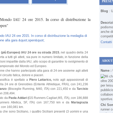
PRESE
Blog
: 
Mondo IAU 24 ore 2015. In corso di distribuzione la
Descriz
"open"
podismo 
anche di
competit
Contatti
(più Europeo) IAU 24 ore su strada 2015
, nel quadro della 24
erta a tutti gli atleti, sia pure in numero limitato, in funzione della
ABOUT
ioni impartite dalla IAU, allo scopo di garantire lo svolgimento di
l Campionato del Mondo ed Europeo.
Name :
onne che hanno partecipato alla gara di 24 ore assieme agli atleti
circuito fatica, dolore e piaceri.
assifica è spettato a
Piero Lattarico,
noto agli appassionati di
ella 24 ore di Grenobles
(Entente Athletique, FRA), con 241,236
vanzo
(Bisceglie Running, M40, ITA) con 221,450 e da
Tarcisio
on 208,494.
tato da
Paola Addari (
GS Runners Cagliari,f45, ITA), con 186,888
nners Atletica, SF, ITA) con 167,750 km e da
Mariagrazia
Chi So
A) con 160,081 km.
runner c
che sono Siciliano, i quattro Siciliani presenti (3 uomini e una