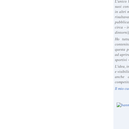
L'unico 
suoi con
in altri
risultav
pubblica
circa - 
dintorni)
Ho tutt
contenit
questa p
ad aprire
sportivi 
L'idea, 
e visibil
anche a
competiti
Il mio cu