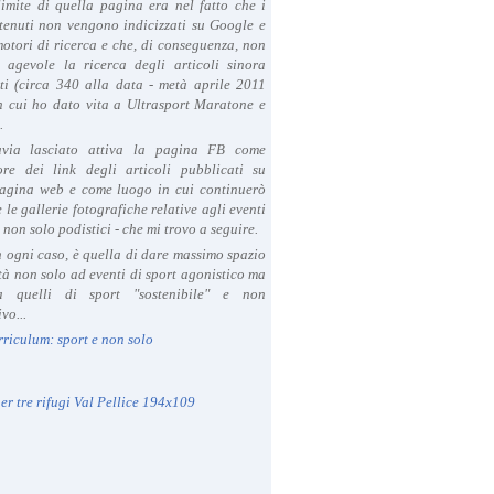
limite di quella pagina era nel fatto che i
tenuti non vengono indicizzati su Google e
 motori di ricerca e che, di conseguenza, non
a agevole la ricerca degli articoli sinora
ti (circa 340 alla data - metà aprile 2011
in cui ho dato vita a Ultrasport Maratone e
.
avia lasciato attiva la pagina FB come
ore dei link degli articoli pubblicati su
agina web e come luogo in cui continuerò
 le gallerie fotografiche relative agli eventi
- non solo podistici - che mi trovo a seguire.
in ogni caso, è quella di dare massimo spazio
ità non solo ad eventi di sport agonistico ma
 quelli di sport "sostenibile" e non
vo...
rriculum: sport e non solo