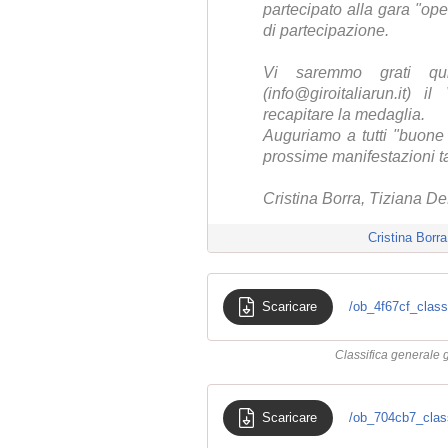
partecipato alla gara "ope
di partecipazione.
Vi saremmo grati qui
(info@giroitaliarun.it)
recapitare la medaglia.
Auguriamo a tutti "buone 
prossime manifestazioni ta
Cristina Borra, Tiziana D
Cristina Borr
Scaricare
/ob_4f67cf_class
Classifica generale 
Scaricare
/ob_704cb7_class