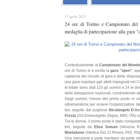
17 aprile 2015
24 ore di Torino e Campionato del 
medaglia di partecipazione alla gara 
Contestualmente al
Campionato del Mondo 
ore di Torino si è svolta la
gara "open"
, ap
capienza del circuito di gara e delle disposiz
una gara regolare agli atleti impegnati ne
In totale sono stati 125 gli uomini e 24 le d
delle delegazioni nazionali, condividendo del 
Degli uomini, l'onore del primo posto in cl
ultramaratona per essere l'organizzatore d
km, seguito dal pugliese
Nicolangelo D'A
Fresia
(GS Ermenegildo Zegna, M65, ITA) c
Tra le donne, il primo posto è stato conquis
km, seguita da
Elisa Suman
(Venezia Ru
Montabone
(Atletica Giò 22 Rivera, F65, IT
Una menzione a parte meritano da parte mia 