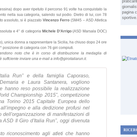
pratican
giornali
sina) dopo aver ripetuto il percorso 91 volte ha conquistato la
pagina c
to nella sua categoria, salendo sul podio. Dietro di lui, con 78
sportive
sto assoluto, si è piazzato
Vincenzo Ferro
(SM45 – ASD Atletica
ssoluta e 4° di categoria
Michele D’Arrigo
(ASD Marsala DOC)
, unica donna a rappresentare la Sicilia, ha chiuso dopo 24 ore
 posizione di categoria con 76 giri compiuti.
rendono noto che è in corso di distribuzione la medaglia di
 suffciente inviare una e-mail a info@giroitaliarun.it.
talia Run" e della famiglia Caporaso,
a Demaria e Laura Santanera, vogliono
che hanno reso possibile la realizzazione
 World Championship 2015", competizione
ma Torino 2015 Capitale Europea dello
all'impegno e alla dedizione profusi nel
o dell'organizzazione di manifestazioni di
a ASD Il Giro d'Italia Run", oggi divenuta
RICER
sto riconoscimento agli atleti che hanno