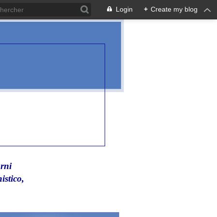
Login
+
Create my blog
rni
istico,