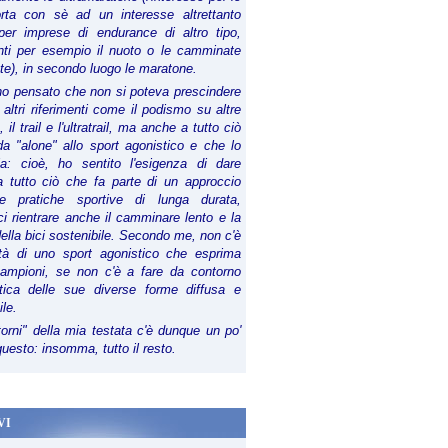
orta con sè ad un interesse altrettanto
per imprese di endurance di altro tipo,
anti per esempio il nuoto o le camminate
te), in secondo luogo le maratone.
ho pensato che non si poteva prescindere
 altri riferimenti come il podismo su altre
 il trail e l'ultratrail, ma anche a tutto ciò
a "alone" allo sport agonistico e che lo
ia: cioè, ho sentito l'esigenza di dare
a tutto ciò che fa parte di un approccio
le pratiche sportive di lunga durata,
i rientrare anche il camminare lento e la
della bici sostenibile. Secondo me, non c'è
lità di uno sport agonistico che esprima
campioni, se non c'è a fare da contorno
tica delle sue diverse forme diffusa e
ile.
torni" della mia testata c'è dunque un po'
 questo: insomma, tutto il resto.
VI