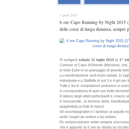
1 aprile 2015
6 ore Capo Running by Night 2015 (1
delle corse di lunga distanza, sempre p
Si svolgerà
sabato 11 luglio 2015
la
1^ ed
Comune di Capo d'Orlando (Messina), che, da
le Isole Eolie in un paesaggio di grande bellez
La manifestazione avrà inizio sabato 11 lugl
individuale e a Staffetta di soli 3 e 4 giri per tu
Tutte e tre le competizioni andranno in scen
in corrispondenza di quel suo tratto denomi
Il raduno degli atleti partecipanti è, invece,
A mezzanotte, al termine della manifestazio
spaghettata ai frutti di mare)!
Gli accompagnatori e i familiari al seguito 
molti i luoghi da vedere o da visitare.
Fa sempre piacere veder sorgere una nuova 
che è appunto la 6 ore su strada su circuito