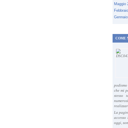
Maggio
Febbrai
Gennaio
COME 
podismo 
che mi p
stesso 
numeros
realizzar
La pagin
accesso 
oggi, son