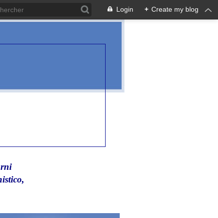
Login
+
Create my blog
rni
istico,