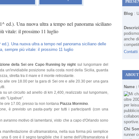
PRESE
Blog
: 
^ ed.). Una nuova ultra a tempo nel panorama siciliano
Descriz
iù vitale: il prossimo 11 luglio
podismo 
anche di
competit
Contatti
izione della Sei ore Capo Running by night
sul
lungomare del
 un'invidiabile posizione sulla costa nord della Sicilia, guarda
ABOUT
za, stretta tra il mare e il monte retrostante.
io alle ore 18.00 per la gara di Sei ore e alle 20.30 per una gara
Name :
tti.
a su un circuito ad anello di km 2,400, realizzato sul lungomare,
nato "Ligabue".
 alle ore 17.00, presso la non lontana
Piazza Mormino
.
ne, è previsto un pasta-party per tutti i partecipanti (con una
non avranno motivo di lamentarsi, visto che a capo d'Orlando sono
Chi So
manifestazione di ultramaratona, nella sua forma più semplice
runner c
: una 6 ore è il segno tangibile che il seme dell'Ultramaratona é