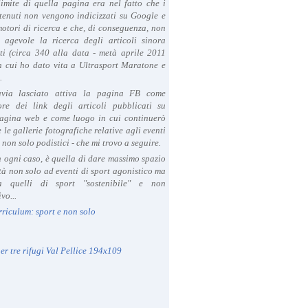
limite di quella pagina era nel fatto che i
tenuti non vengono indicizzati su Google e
 motori di ricerca e che, di conseguenza, non
a agevole la ricerca degli articoli sinora
ti (circa 340 alla data - metà aprile 2011
in cui ho dato vita a Ultrasport Maratone e
.
avia lasciato attiva la pagina FB come
ore dei link degli articoli pubblicati su
agina web e come luogo in cui continuerò
 le gallerie fotografiche relative agli eventi
- non solo podistici - che mi trovo a seguire.
in ogni caso, è quella di dare massimo spazio
ità non solo ad eventi di sport agonistico ma
 quelli di sport "sostenibile" e non
vo...
rriculum: sport e non solo