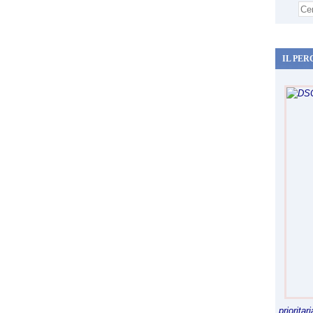
IL PER
priorita