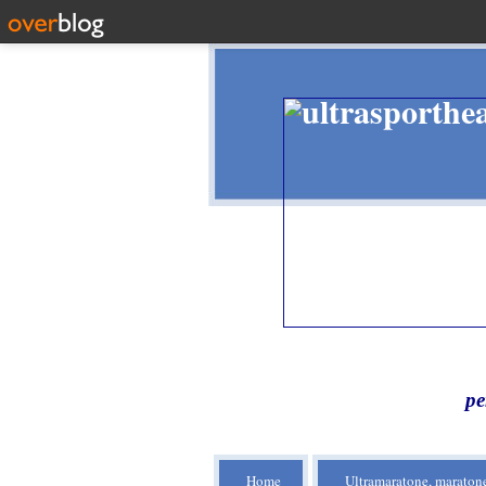
pe
Home
Ultramaratone, maratone