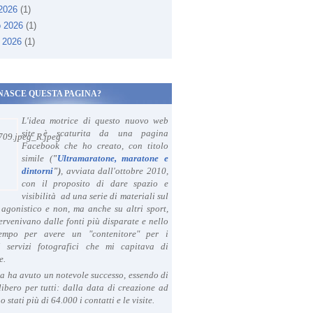
 2026
(1)
o 2026
(1)
 2026
(1)
NASCE QUESTA PAGINA?
L'idea motrice di questo nuovo web
site è scaturita da una pagina
Facebook che ho creato, con titolo
simile (
"
Ultramaratone, maratone e
dintorni
")
, avviata dall'ottobre 2010,
con il proposito di dare spazio e
visibilità ad una serie di materiali sul
agonistico e non, ma anche su altri sport,
ervenivano dalle fonti più disparate e nello
tempo per avere un "contenitore" per i
i servizi fotografici che mi capitava di
e.
a ha avuto un notevole successo, essendo di
libero per tutti: dalla data di creazione ad
o stati più di 64.000 i contatti e le visite.