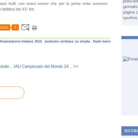
pratican
suoi frutti, con nuovi runner che per la prima volta vorranno
giornali
o fatifdico del 43° km.
pagina c
sportive
post
0
ltramaratone italiane 2015
podismo siciliano su strada
flash news
itale...
IAU Campionato del Mondo 24... >>
RICER