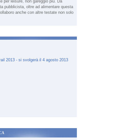
te per leisure, non gareggio più. Da
sta pubblicista, oltre ad alimentare questa
ollaboro anche con altre testate non solo
.
CA