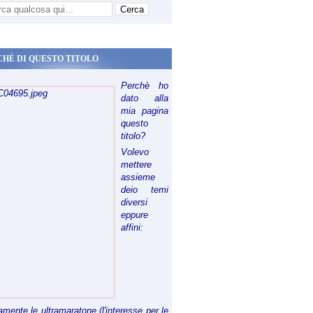
CHÈ DI QUESTO TITOLO
Perchè ho
dato alla
mia pagina
questo
titolo?
Volevo
mettere
assieme
deio temi
diversi
eppure
affini:
riamente le ultramaratone (l'interesse per le