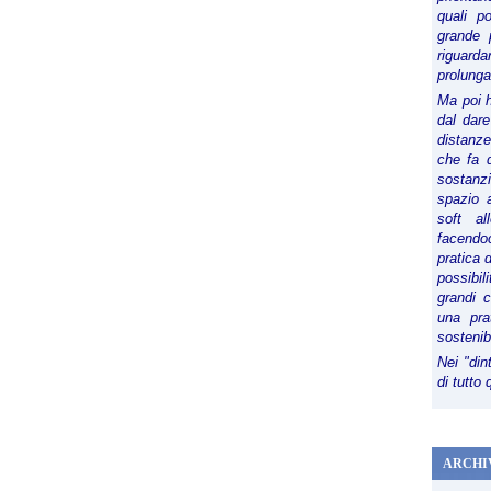
quali p
grande 
riguard
prolunga
Ma poi 
dal dare
distanze,
che fa d
sostanz
spazio 
soft al
facendoc
pratica 
possibi
grandi 
una pra
sostenib
Nei "din
di tutto
ARCHI