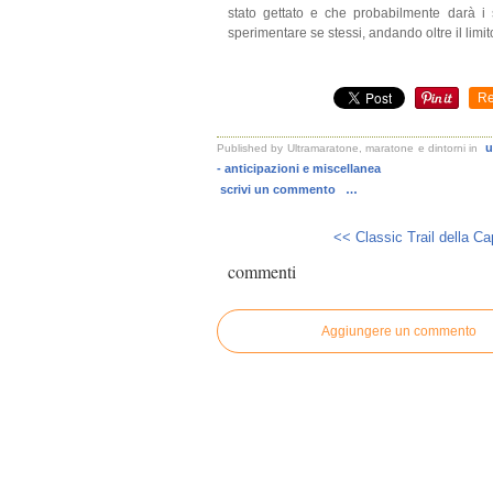
stato gettato e che probabilmente darà i 
sperimentare se stessi, andando oltre il limit
Re
u
Published by Ultramaratone, maratone e dintorni
in
- anticipazioni e miscellanea
scrivi un commento
…
<< Classic Trail della Cap
commenti
Aggiungere un commento