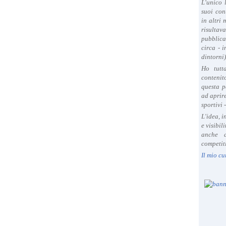
L'unico 
suoi con
in altri
risultav
pubblica
circa - 
dintorni)
Ho tutt
contenit
questa p
ad aprire
sportivi 
L'idea, 
e visibil
anche a
competiti
Il mio cu